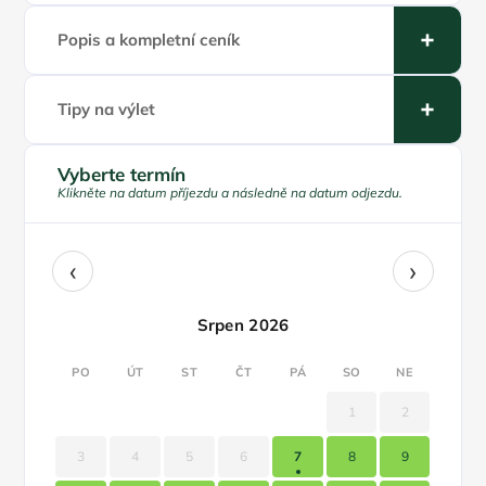
Popis a kompletní ceník
Tipy na výlet
Vyberte termín
Klikněte na datum příjezdu a následně na datum odjezdu.
‹
›
Srpen 2026
PO
ÚT
ST
ČT
PÁ
SO
NE
1
2
3
4
5
6
7
8
9