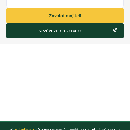
Zavolat majiteli
Nezávazná rezervace
©
eUbytko.cz
. On-line rezervační systém s platební bránou pro