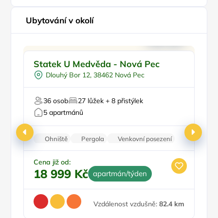
Ubytování v okolí
Venkovní bazén
Statek U Medvěda - Nová Pec
H
Koupací sud
Dlouhý Bor 12, 38462 Nová Pec
Sauna
Zvířata povolena
36 osob
27 lůžek + 8 přistýlek
Bezbariérový vstup
Fi
5 apartmánů
Ohniště
Pergola
Venkovní posezení
Venkovní gril
Zahrada
Ce
1
Cena již od:
18 999 Kč
apartmán/týden
Vzdálenost vzdušně:
82.4 km