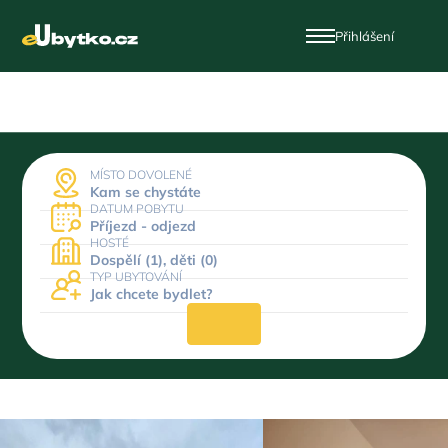
Přihlášení
MÍSTO DOVOLENÉ
Kam se chystáte
DATUM POBYTU
Příjezd - odjezd
HOSTÉ
Dospělí (1), děti (0)
TYP UBYTOVÁNÍ
Jak chcete bydlet?