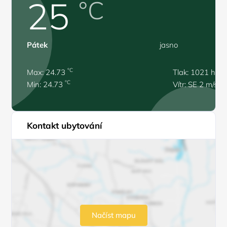
25
°C
Pátek
jasno
°C
Max: 24.73
Tlak: 1021 hPa
°C
Min: 24.73
Vítr: SE 2 m/s
Kontakt ubytování
Načíst mapu