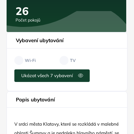
26
Počet pokojů
Vybavení ubytování
Wi-Fi
TV
Ukázat všech 7 vybavení
Popis ubytování
V srdci města Klatovy, které se rozkládá v malebné
oblasti Šumavy a je nedaleko hlavního náměstí, se