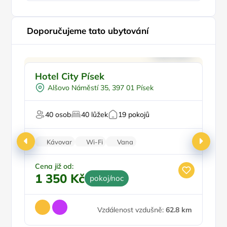
Doporučujeme tato ubytování
Snídaně
Doporučujeme
Hotel City Písek
Sp
V centru města
Top
Alšovo Náměstí 35, 397 01 Písek
Vířivka
Svatby
40 osob
40 lůžek
19 pokojů
Oslavy/párty
Ce
Kávovar
Wi-Fi
Vana
3
Rodinné pokoje
Parkování zdarma
Cena již od:
1 350 Kč
pokoj/noc
Vzdálenost vzdušně:
62.8 km