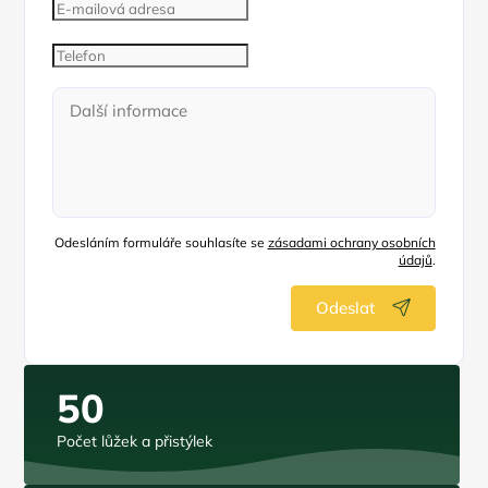
Odesláním formuláře souhlasíte se
zásadami ochrany osobních
údajů
.
Odeslat
50
Počet lůžek a přistýlek