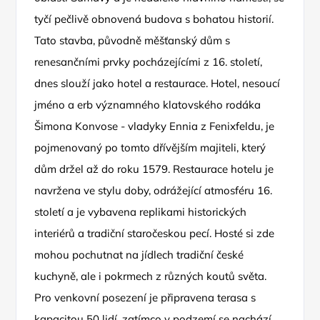
tyčí pečlivě obnovená budova s bohatou historií.
Tato stavba, původně měšťanský dům s
renesančními prvky pocházejícími z 16. století,
dnes slouží jako hotel a restaurace. Hotel, nesoucí
jméno a erb významného klatovského rodáka
Šimona Konvose - vladyky Ennia z Fenixfeldu, je
pojmenovaný po tomto dřívějším majiteli, který
dům držel až do roku 1579. Restaurace hotelu je
navržena ve stylu doby, odrážející atmosféru 16.
století a je vybavena replikami historických
interiérů a tradiční staročeskou pecí. Hosté si zde
mohou pochutnat na jídlech tradiční české
kuchyně, ale i pokrmech z různých koutů světa.
Pro venkovní posezení je připravena terasa s
kapacitou 50 lidí, zatímco v podzemí se nachází