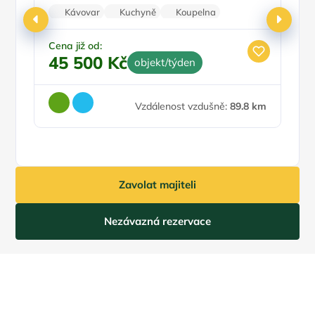
Kávovar
Kuchyně
Koupelna
Rodinné pokoje
Stolní hry
Cena již od:
Ce
45 500 Kč
3
objekt/týden
Vzdálenost vzdušně:
89.8 km
Zavolat majiteli
Nezávazná rezervace