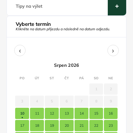
Tipy na výlet
Vyberte termín
Klikněte na datum příjezdu a následně na datum odjezdu.
‹
›
Srpen 2026
PO
ÚT
ST
ČT
PÁ
SO
NE
1
2
3
4
5
6
7
8
9
10
11
12
13
14
15
16
17
18
19
20
21
22
23