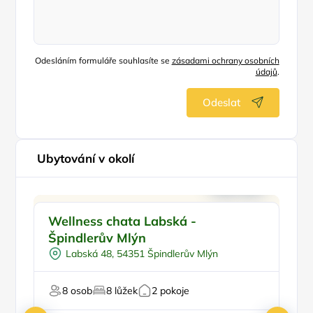
Odesláním formuláře souhlasíte se
zásadami ochrany osobních
údajů
.
Odeslat
Ubytování v okolí
Vnitřní bazén
Wellness chata Labská -
R
Vířivka
Špindlerův Mlýn
Na samotě
Labská 48, 54351 Špindlerův Mlýn
Sauna
Pr
U lyžařského střediska
8 osob
8 lůžek
2 pokoje