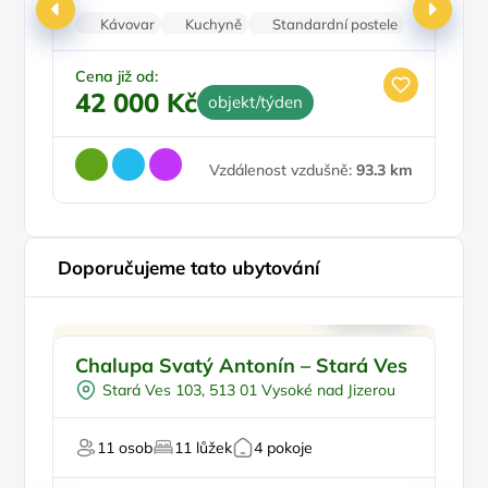
Kávovar
Kuchyně
Standardní postele
Wi-Fi
Pračka
Ce
1
Cena již od:
42 000 Kč
objekt/týden
Vzdálenost vzdušně:
93.3 km
Doporučujeme tato ubytování
Pro rodiny s dětmi
Doporučujeme
Chalupa Svatý Antonín – Stará Ves
C
Koupací sud
Pr
Stará Ves 103, 513 01 Vysoké nad Jizerou
Sauna
Pro hosty s omezením
11 osob
11 lůžek
4 pokoje
Pro relaxaci