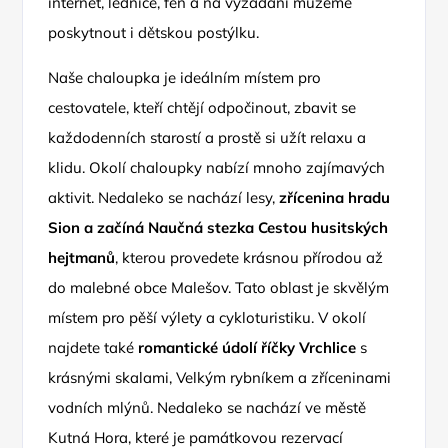
internet, lednice, fén a na vyžádání můžeme
poskytnout i dětskou postýlku.
Naše chaloupka je ideálním místem pro
cestovatele, kteří chtějí odpočinout, zbavit se
každodenních starostí a prostě si užít relaxu a
klidu. Okolí chaloupky nabízí mnoho zajímavých
aktivit. Nedaleko se nachází lesy,
zřícenina hradu
Sion a začíná Naučná stezka Cestou husitských
hejtmanů
, kterou provedete krásnou přírodou až
do malebné obce Malešov. Tato oblast je skvělým
místem pro pěší výlety a cykloturistiku. V okolí
najdete také
romantické údolí říčky Vrchlice
s
krásnými skalami, Velkým rybníkem a zříceninami
vodních mlýnů. Nedaleko se nachází ve městě
Kutná Hora, které je památkovou rezervací