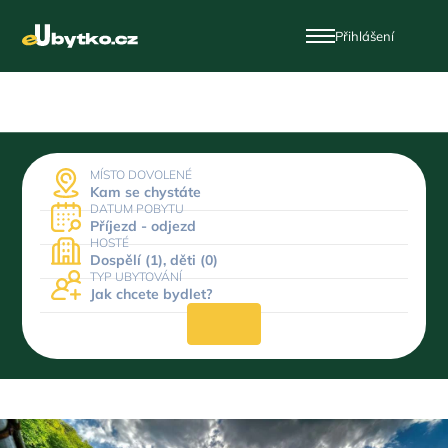
Přihlášení
MÍSTO DOVOLENÉ
Kam se chystáte
DATUM POBYTU
Příjezd - odjezd
HOSTÉ
Dospělí (1), děti (0)
TYP UBYTOVÁNÍ
Jak chcete bydlet?