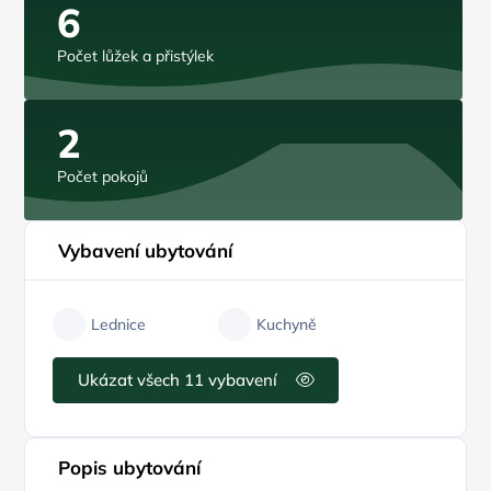
6
Počet lůžek a přistýlek
2
Počet pokojů
Vybavení ubytování
Lednice
Kuchyně
Ukázat všech 11 vybavení
Popis ubytování