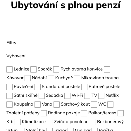
Ubytování s plnou penzí
Filtry
Vybavení
Lednice
Sporák
Rychlovarná konvice
Kávovar
Nádobí
Kuchyně
Mikrovlnná trouba
Povlečení
Standardní postele
Patrové postele
Šatní skříně
Sedačka
Wi-Fi
TV
Netflix
Koupelna
Vana
Sprchový kout
WC
Toaletní potřeby
Rodinné pokoje
Balkon/terasa
Krb
Klimatizace
Zvířata povolena
Bezbariérový
vstup
Stolní hry
Trezor
Minibar
Pračka