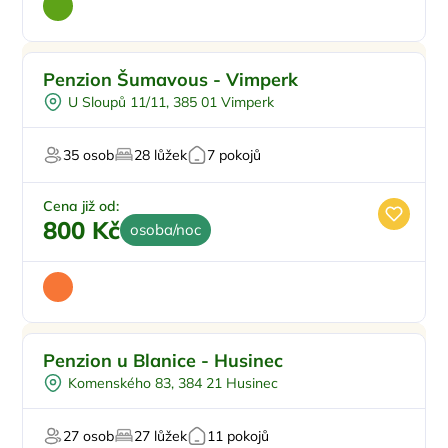
Penzion Šumavous - Vimperk
U Sloupů 11/11, 385 01 Vimperk
35 osob
28 lůžek
7 pokojů
Cena již od:
800 Kč
osoba/noc
Penzion u Blanice - Husinec
Komenského 83, 384 21 Husinec
27 osob
27 lůžek
11 pokojů