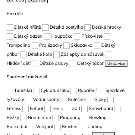
Ukaž více
Pro děti
Dětské hřiště
Dětská postýlka
Dětské hračky
Dětský bazén
Houpačka
Pískoviště
Trampolína
Prolézačky
Skluzavka
Dětský
příbor
Dětské kolo
Záslepky do zásuvek
Hlídání dětí
Dětské oslavy
Dětský tábor
Ukaž více
Sportovní možnosti
Turistika
Cykloturistika
Rybaření
Sjezdové
lyžování
Vodní sporty
Kulečník
Šipky
Fitness
Fotbal
Tenis
Golf
Snowboard
Běžky
Badminton
Pingpong
Bowling
Basketbal
Volejbal
Bruslení
Curling