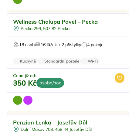
Venkovní bazén
Doporučujeme
Wellness Chalupa Pavel – Pecka
Vířivka
Pecka 299, 507 82 Pecka
Sauna
Masáže
18 osob
16 lůžek + 2 přistýlky
4 pokoje
Pro milovníky přírody
Kuchyně
Standardní postele
Wi-Fi
Zvířata povolena
Pračka
Cena již od:
350 Kč
osoba/noc
Snídaně
Penzion Lenka – Josefův Důl
Půjčení kol
Dolní Maxov 708, 468 44 Josefův Důl
Polopenze