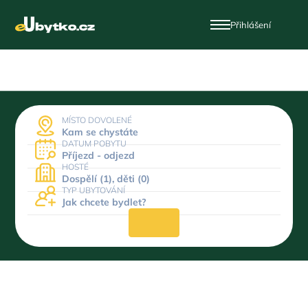
Přihlášení
MÍSTO DOVOLENÉ
Kam se chystáte
DATUM POBYTU
Příjezd - odjezd
HOSTÉ
Dospělí (1), děti (0)
TYP UBYTOVÁNÍ
Jak chcete bydlet?