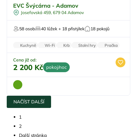
Pro skupiny
EVC Švýcárna - Adamov
Na samotě
Josefovská 459, 679 04 Adamov
Worshopy/školení
Firemní akce/teambuilding
58 osob
40 lůžek + 18 přistýlek
18 pokojů
Pro svatby a oslavy
Kuchyně
Wi-Fi
Krb
Stolní hry
Pračka
Cena již od:
2 200 Kč
pokoj/noc
NAČÍST DALŠÍ
1
2
Další stránka