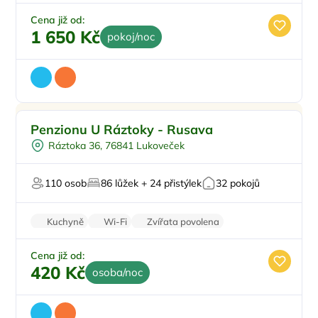
Wi-Fi
TV
Cena již od:
1 650 Kč
pokoj/noc
Pro rodiny s dětmi
Penzionu U Ráztoky - Rusava
Plná penze
Ráztoka 36, 76841 Lukoveček
Pro sportovce
Pro milovníky přírody
110 osob
86 lůžek + 24 přistýlek
32 pokojů
Firemní akce/teambuilding
Kuchyně
Wi-Fi
Zvířata povolena
Nekuřácký objekt
Parkování zdarma
Cena již od:
420 Kč
osoba/noc