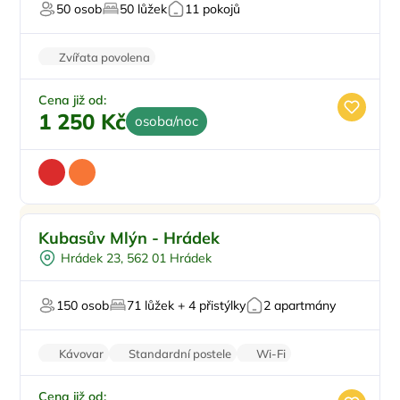
50 osob
50 lůžek
11 pokojů
Zvířata povolena
Cena již od:
1 250 Kč
osoba/noc
Polopenze
Kubasův Mlýn - Hrádek
Na samotě
Hrádek 23, 562 01 Hrádek
All Inclusive
Worshopy/školení
150 osob
71 lůžek + 4 přistýlky
2 apartmány
Pro svatby a oslavy
Kávovar
Standardní postele
Wi-Fi
Zvířata povolena
Stolní hry
Cena již od: