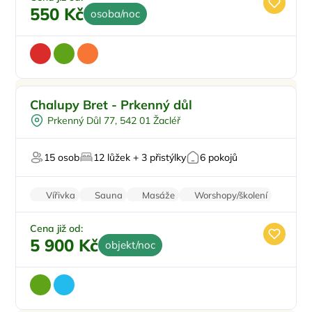
550 Kč
osoba/noc
Pro rodiny s dětmi
Chalupy Bret - Prkenný důl
Venkovní bazén
Prkenný Důl 77, 542 01 Žacléř
Pro skupiny
Polopenze
15 osob
12 lůžek + 3 přistýlky
6 pokojů
Plná penze
Vířivka
Sauna
Masáže
Worshopy/školení
Firemní akce/teambuilding
Cena již od:
5 900 Kč
objekt/noc