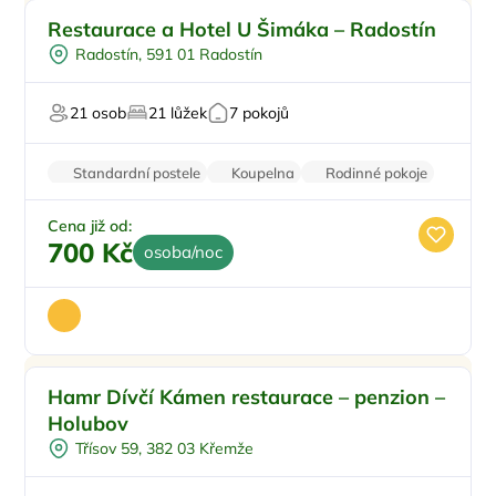
Pro rodiny s dětmi
Restaurace a Hotel U Šimáka – Radostín
Půjčení kol
Radostín, 591 01 Radostín
Pro skupiny
Plná penze
21 osob
21 lůžek
7 pokojů
Pro svatby a oslavy
Standardní postele
Koupelna
Rodinné pokoje
Zvířata povolena
Parkování zdarma
Cena již od:
700 Kč
osoba/noc
Venkovní bazén
Hamr Dívčí Kámen restaurace – penzion –
Plná penze
Holubov
Masáže
Třísov 59, 382 03 Křemže
Restaurace
Pro milovníky historie