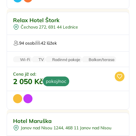
Pro rodiny s dětmi
Top
Relax Hotel Štork
Venkovní bazén
Čechova 272, 691 44 Lednice
Vířivka
Sauna
94 osob
42 lůžek
Wellness procedury
Wi-Fi
TV
Rodinné pokoje
Balkon/terasa
Klimatizace
Cena již od:
2 050 Kč
pokoj/noc
Snídaně
Hotel Maruška
Vířivka
Janov nad Nisou 1244, 468 11 Janov nad Nisou
Plná penze