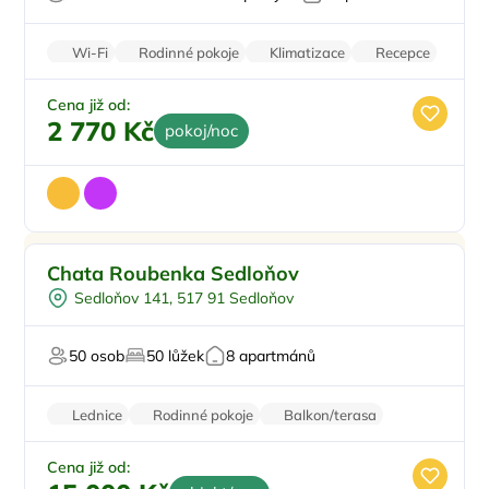
Wi-Fi
Rodinné pokoje
Klimatizace
Recepce
Parkování zdarma
Cena již od:
2 770 Kč
pokoj/noc
Dětské hřiště
Chata Roubenka Sedloňov
Venkovní bazén
Sedloňov 141, 517 91 Sedloňov
Vířivka
U lyžařského střediska
50 osob
50 lůžek
8 apartmánů
Na horách
Lednice
Rodinné pokoje
Balkon/terasa
Zvířata povolena
Parkování zdarma
Cena již od: