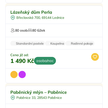
Vnitřní bazén
Lázeňský dům Perla
Vířivka
Břeclavská 700, 69144 Lednice
Plná penze
Lázeňské procedury
80 osob
80 lůžek
Pro hosty s omezením
Standardní postele
Koupelna
Rodinné pokoje
Balkon/terasa
Klimatizace
Cena již od:
1 490 Kč
osoba/noc
Plná penze
Paběnický mlýn – Paběnice
U vody
Paběnice 33, 28543 Paběnice
Worshopy/školení
Firemní akce/teambuilding