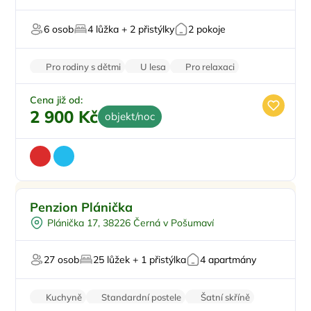
Orlických horách
Masáže
6 osob
4 lůžka + 2 přistýlky
2 pokoje
Pro rodiny s dětmi
U lesa
Pro relaxaci
Na horách
Zvířata povolena
Cena již od:
2 900 Kč
objekt/noc
Venkovní bazén
Penzion Plánička
Plná penze
Plánička 17, 38226 Černá v Pošumaví
Sauna
Restaurace
27 osob
25 lůžek + 1 přistýlka
4 apartmány
U sjezdovky
Kuchyně
Standardní postele
Šatní skříně