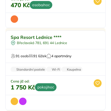
470 Kč
osoba/noc
Ve městě/obci
Doporučujeme
Spa Resort Lednice ****
Polopenze
Břeclavská 781, 691 44 Lednice
Vířivka
Pro milovníky historie
91 osob
91 lůžek
4 apartmány
Pro relaxaci
Standardní postele
Wi-Fi
Koupelna
Rodinné pokoje
Parkování zdarma
Cena již od:
1 750 Kč
pokoj/noc