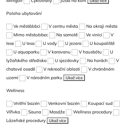
Minigolf
Cyklotraily
Jízda na koni
Ukaž více
Poloha ubytování
Ve městě/obci
V centru města
Na okraji města
Mimo město/obec
Na samotě
Ve vinici
V
lese
U lesa
U vody
U jezera
U koupaliště
U aquaparku
V karavanu
V hausbótu
U
lyžařského střediska
U sjezdovky
Na horách
V
chatové osadě
V rekreační oblasti
V chráněném
uzemí
V národním parku
Ukaž více
Wellness
Vnitřní bazén
Venkovní bazén
Koupací sud
Vířivka
Sauna
Masáže
Wellness procedury
Lázeňské procedury
Ukaž více