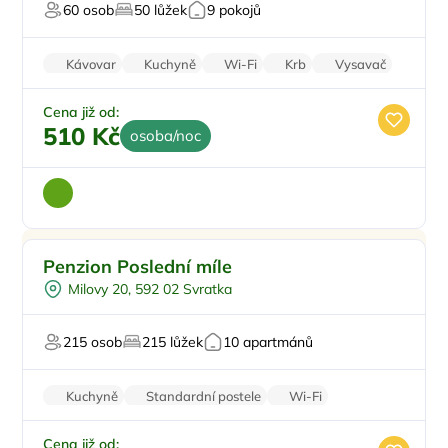
60 osob
50 lůžek
9 pokojů
Pro svatby a oslavy
Kávovar
Kuchyně
Wi-Fi
Krb
Vysavač
Cena již od:
510 Kč
osoba/noc
Pro rodiny s dětmi
Doporučujeme
Penzion Poslední míle
Pro skupiny
Milovy 20, 592 02 Svratka
U vody
Pro milovníky přírody
215 osob
215 lůžek
10 apartmánů
Pro svatby a oslavy
Kuchyně
Standardní postele
Wi-Fi
Koupelna
Parkování zdarma
Cena již od: