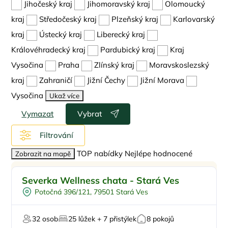
Jihočeský kraj
Jihomoravský kraj
Olomoucký
kraj
Středočeský kraj
Plzeňský kraj
Karlovarský
kraj
Ústecký kraj
Liberecký kraj
Královéhradecký kraj
Pardubický kraj
Kraj
Vysočina
Praha
Zlínský kraj
Moravskoslezský
kraj
Zahraničí
Jižní Čechy
Jižní Morava
Vysočina
Ukaž více
Vymazat
Vybrat
Filtrování
TOP nabídky
Nejlépe hodnocené
Zobrazit na mapě
Vnitřní bazén
Doporučujeme
Severka Wellness chata - Stará Ves
Vířivka
Potočná 396/121, 79501 Stará Ves
Sauna
Restaurace
32 osob
25 lůžek + 7 přistýlek
8 pokojů
U lyžařského střediska