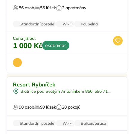
Sauna
56 osob
56 lůžek
2 apartmány
Pro milovníky přírody
Standardní postele
Wi-Fi
Koupelna
Rodinné pokoje
Bezbariérový vstup
Cena již od:
1 000 Kč
osoba/noc
Sauna
Doporučujeme
Resort Rybníček
Wellness procedury
Blatnice pod Svatým Antonínkem 856, 696 71
Restaurace
Blatnice pod Svatým Antonínkem
Pro milovníky vína
90 osob
90 lůžek
20 pokojů
Pro svatby a oslavy
Standardní postele
Wi-Fi
Balkon/terasa
Klimatizace
Kamerový systém