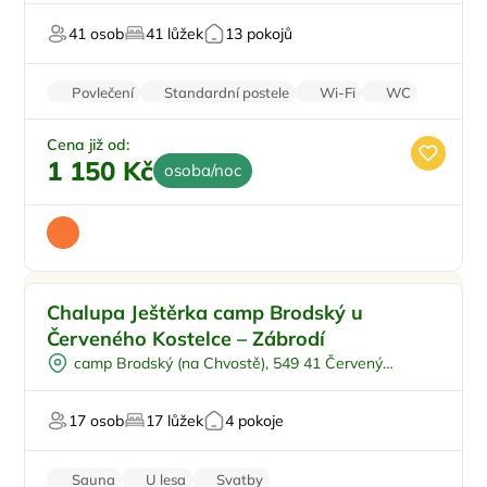
Oslavy/párty
41 osob
41 lůžek
13 pokojů
U lyžařského střediska
Povlečení
Standardní postele
Wi-Fi
WC
Zvířata povolena
Cena již od:
1 150 Kč
osoba/noc
Pro rodiny s dětmi
Chalupa Ještěrka camp Brodský u
Venkovní bazén
Červeného Kostelce – Zábrodí
Pro skupiny
camp Brodský (na Chvostě), 549 41 Červený
Polopenze
Kostelec
Plná penze
17 osob
17 lůžek
4 pokoje
Sauna
U lesa
Svatby