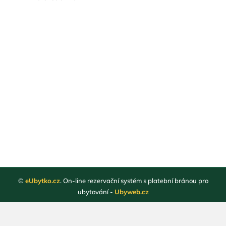
©
eUbytko.cz
. On-line rezervační systém s platební bránou pro
ubytování -
Ubyweb.cz
Registrace ubytovatelů
Webové stránky ubytování