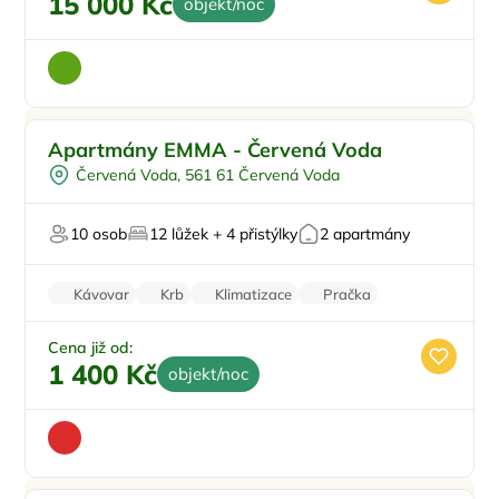
15 000 Kč
objekt/noc
Pro rodiny s dětmi
Apartmány EMMA - Červená Voda
Půjčení kol
Červená Voda, 561 61 Červená Voda
Venkovní bazén
Pro milovníky přírody
10 osob
12 lůžek + 4 přistýlky
2 apartmány
Kávovar
Krb
Klimatizace
Pračka
Recepce
Cena již od:
1 400 Kč
objekt/noc