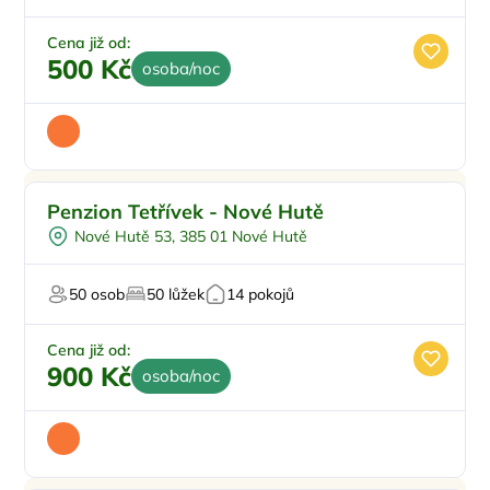
Cena již od:
500 Kč
osoba/noc
Penzion Tetřívek - Nové Hutě
Nové Hutě 53, 385 01 Nové Hutě
50 osob
50 lůžek
14 pokojů
Cena již od:
900 Kč
osoba/noc