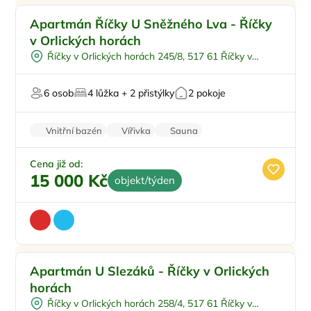
Pro rodiny s dětmi
Apartmán Říčky U Sněžného Lva - Říčky
Ve městě/obci
v Orlických horách
Pro čtyři
Říčky v Orlických horách 245/8, 517 61 Říčky v
Polopenze
Orlických horách
Plná penze
6 osob
4 lůžka + 2 přistýlky
2 pokoje
Vnitřní bazén
Vířivka
Sauna
Wellness procedury
Stolní hry
Cena již od:
15 000 Kč
objekt/týden
Vnitřní bazén
Apartmán U Slezáků - Říčky v Orlických
Vířivka
horách
Plná penze
Říčky v Orlických horách 258/4, 517 61 Říčky v
Sauna