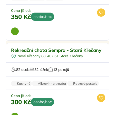
Firemní akce/teambuilding
Zvířata povolena
Cena již od:
350 Kč
osoba/noc
Venkovní bazén
Rekreační chata Sempra - Staré Křečany
Plná penze
Nové Křečany 88, 407 61 Staré Křečany
U vody
Pro studenty
82 osob
82 lůžek
13 pokojů
Zvířata povolena
Kuchyně
Mikrovlnná trouba
Patrové postele
Wi-Fi
TV
Cena již od:
300 Kč
osoba/noc