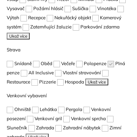
Vysavač
Požární hlásič
Sušička
Vinotéka
Výtah
Recepce
Nekuřácký objekt
Kamerový
systém
Zatemňující žaluzie
Parkování zdarma
Ukaž více
Strava
Snídaně
Oběd
Večeře
Polopenze
Plná
penze
All Inclusive
Vlastní stravování
Restaurace
Pizzerie
Hospoda
Ukaž více
Venkovní vybavení
Ohniště
Lehátka
Pergola
Venkovní
posezení
Venkovní gril
Venkovní sprcha
Slunečník
Zahrada
Zahradní nábytek
Zimní
zahrada