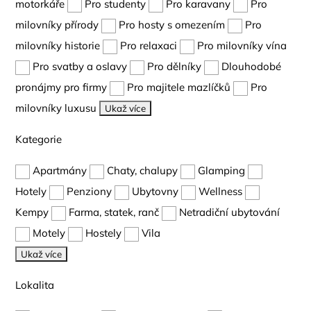
motorkáře
Pro studenty
Pro karavany
Pro
milovníky přírody
Pro hosty s omezením
Pro
milovníky historie
Pro relaxaci
Pro milovníky vína
Pro svatby a oslavy
Pro dělníky
Dlouhodobé
pronájmy pro firmy
Pro majitele mazlíčků
Pro
milovníky luxusu
Ukaž více
Kategorie
Apartmány
Chaty, chalupy
Glamping
Hotely
Penziony
Ubytovny
Wellness
Kempy
Farma, statek, ranč
Netradiční ubytování
Motely
Hostely
Vila
Ukaž více
Lokalita