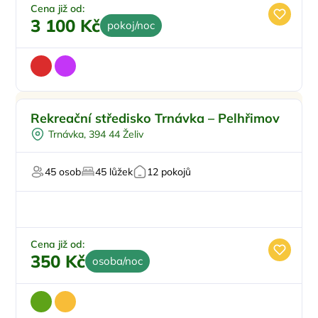
Cena již od:
3 100 Kč
pokoj/noc
Půjčení kol
Rekreační středisko Trnávka – Pelhřimov
Polopenze
Trnávka, 394 44 Želiv
Plná penze
Masáže
45 osob
45 lůžek
12 pokojů
Dětský tábor
Cena již od:
350 Kč
osoba/noc