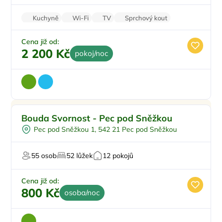
Kuchyně
Wi-Fi
TV
Sprchový kout
Zvířata povolena
Cena již od:
2 200 Kč
pokoj/noc
Bouda Svornost - Pec pod Sněžkou
Pec pod Sněžkou 1, 542 21 Pec pod Sněžkou
55 osob
52 lůžek
12 pokojů
Cena již od:
800 Kč
osoba/noc