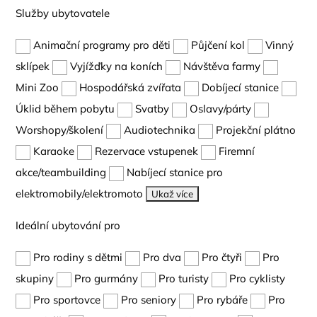
Služby ubytovatele
Animační programy pro děti
Půjčení kol
Vinný
sklípek
Vyjížďky na koních
Návštěva farmy
Mini Zoo
Hospodářská zvířata
Dobíjecí stanice
Úklid během pobytu
Svatby
Oslavy/párty
Worshopy/školení
Audiotechnika
Projekční plátno
Karaoke
Rezervace vstupenek
Firemní
akce/teambuilding
Nabíjecí stanice pro
elektromobily/elektromoto
Ukaž více
Ideální ubytování pro
Pro rodiny s dětmi
Pro dva
Pro čtyři
Pro
skupiny
Pro gurmány
Pro turisty
Pro cyklisty
Pro sportovce
Pro seniory
Pro rybáře
Pro