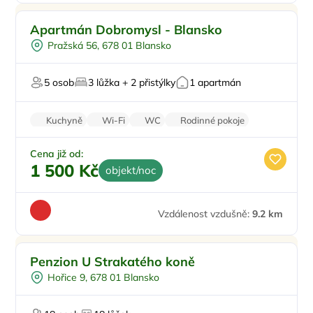
Pro rodiny s dětmi
Apartmán Dobromysl - Blansko
Pro milovníky přírody
Pražská 56, 678 01 Blansko
5 osob
3 lůžka + 2 přistýlky
1 apartmán
Kuchyně
Wi-Fi
WC
Rodinné pokoje
Parkování zdarma
Cena již od:
1 500 Kč
objekt/noc
Vzdálenost vzdušně:
9.2 km
Pro rodiny s dětmi
Doporučujeme
Penzion U Strakatého koně
Snídaně
Hořice 9, 678 01 Blansko
Večeře
Vyjížďky na koních