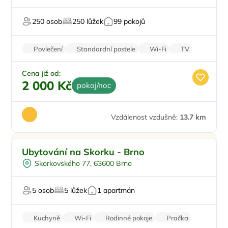
Restaurace
250 osob
250 lůžek
99 pokojů
Pro relaxaci
Povlečení
Standardní postele
Wi-Fi
TV
Parkování zdarma
Cena již od:
2 000 Kč
pokoj/noc
Vzdálenost vzdušně:
13.7 km
Ve městě/obci
Ubytování na Skorku - Brno
Turistika
Skorkovského 77, 63600 Brno
Cykloturistika
Pro dělníky
5 osob
5 lůžek
1 apartmán
Dlouhodobé pronájmy pro firmy
Kuchyně
Wi-Fi
Rodinné pokoje
Pračka