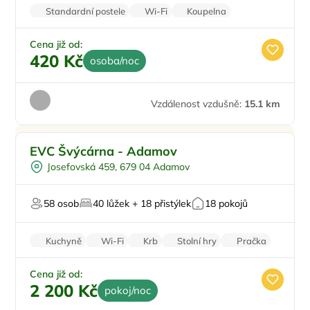
Standardní postele
Wi-Fi
Koupelna
Nekuřácký objekt
Cena již od:
420 Kč
osoba/noc
Vzdálenost vzdušně:
15.1 km
Pro skupiny
EVC Švýcárna - Adamov
Na samotě
Josefovská 459, 679 04 Adamov
Worshopy/školení
Firemní akce/teambuilding
58 osob
40 lůžek + 18 přistýlek
18 pokojů
Pro svatby a oslavy
Kuchyně
Wi-Fi
Krb
Stolní hry
Pračka
Cena již od:
2 200 Kč
pokoj/noc