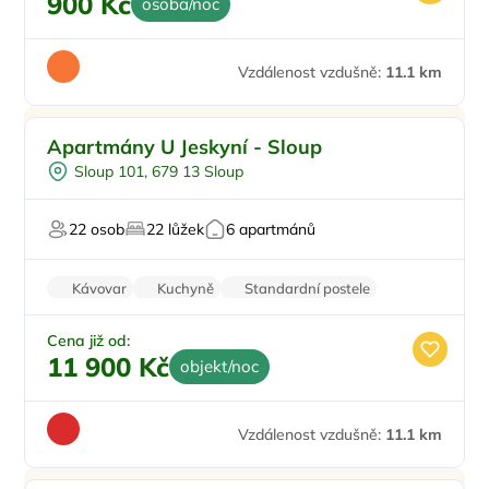
900 Kč
osoba/noc
Vzdálenost vzdušně:
11.1 km
Sauna
Apartmány U Jeskyní - Sloup
Pro cyklisty
Sloup 101, 679 13 Sloup
U lesa
U jezera
22 osob
22 lůžek
6 apartmánů
V rekreační oblasti
Kávovar
Kuchyně
Standardní postele
Wi-Fi
Koupelna
Cena již od:
11 900 Kč
objekt/noc
Vzdálenost vzdušně:
11.1 km