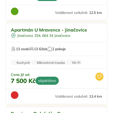
Vzdálenost vzdušně:
12.5 km
Pro rodiny s dětmi
Apartmán U Mravence - Jinačovice
Na samotě
Jinačovice 254, 664 34 Jinačovice
U lesa
Oslavy/párty
13 osob
13 lůžek
2 pokoje
Kuchyně
Mikrovlnná trouba
Wi-Fi
Balkon/terasa
Stolní hry
Cena již od:
7 500 Kč
objekt/noc
Vzdálenost vzdušně:
13.4 km
Snídaně