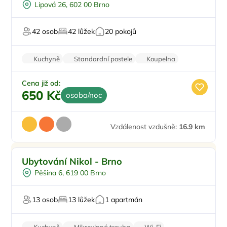
Lipová 26, 602 00 Brno
Pro turisty
42 osob
42 lůžek
20 pokojů
Kuchyně
Standardní postele
Koupelna
Rodinné pokoje
Parkování zdarma
Cena již od:
650 Kč
osoba/noc
Vzdálenost vzdušně:
16.9 km
Pro rodiny s dětmi
Ubytování Nikol - Brno
Ve městě/obci
Pěšina 6, 619 00 Brno
Snídaně
13 osob
13 lůžek
1 apartmán