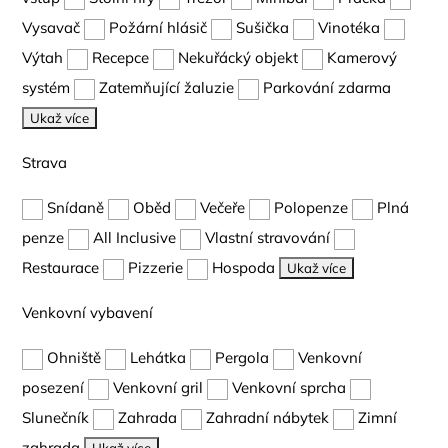
Vysavač
Požární hlásič
Sušička
Vinotéka
Výtah
Recepce
Nekuřácký objekt
Kamerový
systém
Zatemňující žaluzie
Parkování zdarma
Ukaž více
Strava
Snídaně
Oběd
Večeře
Polopenze
Plná
penze
All Inclusive
Vlastní stravování
Restaurace
Pizzerie
Hospoda
Ukaž více
Venkovní vybavení
Ohniště
Lehátka
Pergola
Venkovní
posezení
Venkovní gril
Venkovní sprcha
Slunečník
Zahrada
Zahradní nábytek
Zimní
zahrada