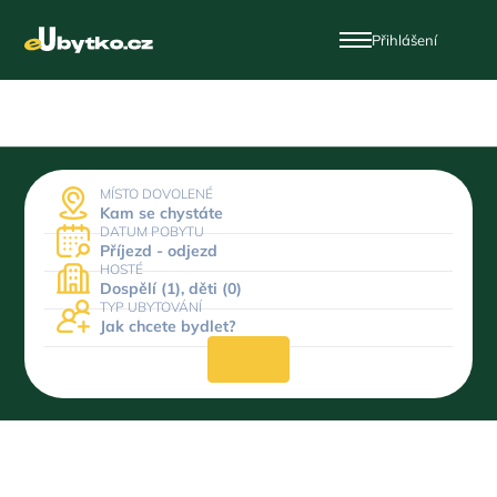
Přihlášení
MÍSTO DOVOLENÉ
Kam se chystáte
DATUM POBYTU
Příjezd - odjezd
HOSTÉ
Dospělí (1), děti (0)
TYP UBYTOVÁNÍ
Jak chcete bydlet?