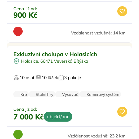
Zatemňující žaluzie
Cena již od:
900 Kč
Vzdálenost vzdušně:
14 km
Pro rodiny s dětmi
Exkluzivní chalupa v Holasicích
Vnitřní bazén
Holasice, 66471 Veverská Bítýška
Na samotě
V lese
10 osob
10 lůžek
3 pokoje
U lesa
Krb
Stolní hry
Vysavač
Kamerový systém
Zatemňující žaluzie
Cena již od:
7 000 Kč
objekt/noc
Vzdálenost vzdušně:
23.2 km