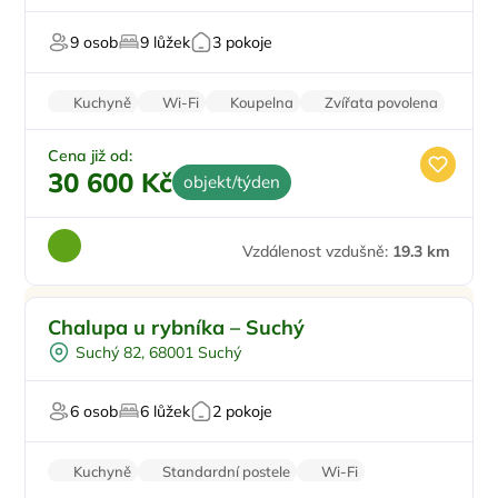
Pro cyklisty
9 osob
9 lůžek
3 pokoje
Pro milovníky přírody
Kuchyně
Wi-Fi
Koupelna
Zvířata povolena
Parkování zdarma
Cena již od:
30 600 Kč
objekt/týden
Vzdálenost vzdušně:
19.3 km
Pro rodiny s dětmi
Chalupa u rybníka – Suchý
Pro čtyři
Suchý 82, 68001 Suchý
Pro cyklisty
U vody
6 osob
6 lůžek
2 pokoje
Pro rybáře
Kuchyně
Standardní postele
Wi-Fi
Koupelna
Parkování zdarma