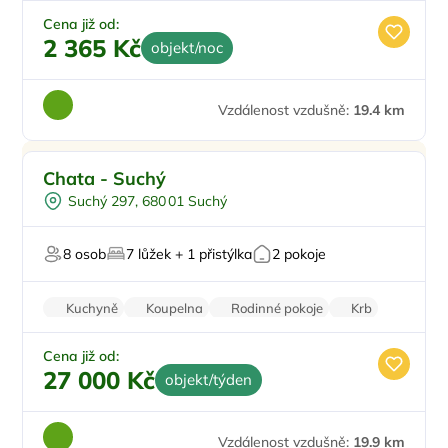
Cena již od:
2 365 Kč
objekt/noc
Vzdálenost vzdušně:
19.4 km
Pro rodiny s dětmi
Chata - Suchý
Venkovní bazén
Suchý 297, 680 01 Suchý
Na okraji města
Vířivka
8 osob
7 lůžek + 1 přistýlka
2 pokoje
U lesa
Kuchyně
Koupelna
Rodinné pokoje
Krb
Sušička
Cena již od:
27 000 Kč
objekt/týden
Vzdálenost vzdušně:
19.9 km