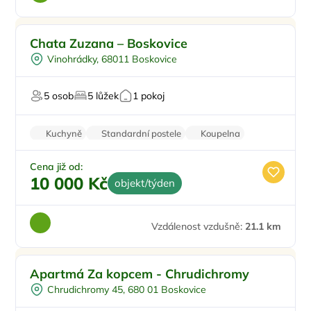
Pro čtyři
Chata Zuzana – Boskovice
U lesa
Vinohrádky, 68011 Boskovice
Pro milovníky přírody
Pro majitele mazlíčků
5 osob
5 lůžek
1 pokoj
Kuchyně
Standardní postele
Koupelna
Balkon/terasa
Parkování zdarma
Cena již od:
10 000 Kč
objekt/týden
Vzdálenost vzdušně:
21.1 km
Venkovní posezení
Apartmá Za kopcem - Chrudichromy
U lesa
Chrudichromy 45, 680 01 Boskovice
Pro milovníky přírody