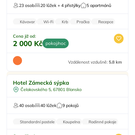
23 osob
20 lůžek + 4 přistýlky
5 apartmánů
Pro svatby a oslavy
Kávovar
Wi-Fi
Krb
Pračka
Recepce
Cena již od:
2 000 Kč
pokoj/noc
Vzdálenost vzdušně:
5.8 km
Pro rodiny s dětmi
Doporučujeme
Hotel Zámecká sýpka
Snídaně
Čelakovského 5, 67801 Blansko
Pro milovníky historie
Pro svatby a oslavy
40 osob
40 lůžek
9 pokojů
Pro milovníky luxusu
Standardní postele
Koupelna
Rodinné pokoje
Trezor
Nekuřácký objekt