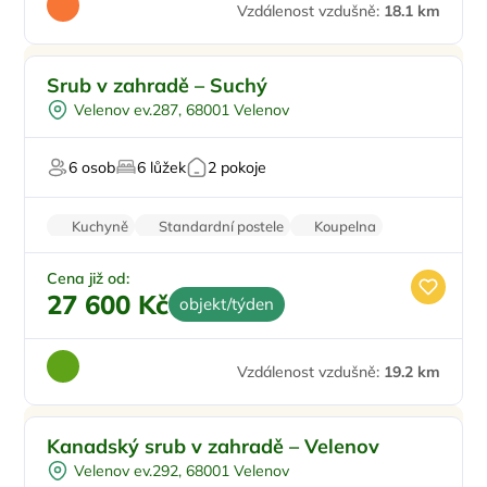
Vzdálenost vzdušně:
18.1 km
Pro rodiny s dětmi
Srub v zahradě – Suchý
Půjčení kol
Velenov ev.287, 68001 Velenov
Pro skupiny
Pro cyklisty
6 osob
6 lůžek
2 pokoje
Pro milovníky přírody
Kuchyně
Standardní postele
Koupelna
Rodinné pokoje
Zvířata povolena
Cena již od:
27 600 Kč
objekt/týden
Vzdálenost vzdušně:
19.2 km
Pro rodiny s dětmi
Kanadský srub v zahradě – Velenov
Půjčení kol
Velenov ev.292, 68001 Velenov
Pro turisty