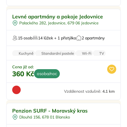
Pro rodiny s dětmi
Levné apartmány a pokoje Jedovnice
Sauna
Palackého 282, Jedovnice, 679 06 Jedovnice
Wellness procedury
15 osob
14 lůžek + 1 přistýlka
2 apartmány
Kuchyně
Standardní postele
Wi-Fi
TV
WC
Cena již od:
360 Kč
osoba/noc
Vzdálenost vzdušně:
4.1 km
Dětské hřiště
Penzion SURF - Moravský kras
Venkovní bazén
Dlouhá 156, 678 01 Blansko
Vinný sklípek
U lesa