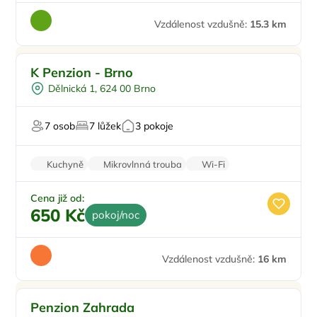
Vzdálenost vzdušně:
15.3 km
Pro turisty
K Penzion - Brno
Pro seniory
Dělnická 1, 624 00 Brno
Pro studenty
7 osob
7 lůžek
3 pokoje
Kuchyně
Mikrovlnná trouba
Wi-Fi
Toaletní potřeby
Balkon/terasa
Cena již od:
650 Kč
pokoj/noc
Vzdálenost vzdušně:
16 km
Pro rodiny s dětmi
Penzion Zahrada
Venkovní bazén