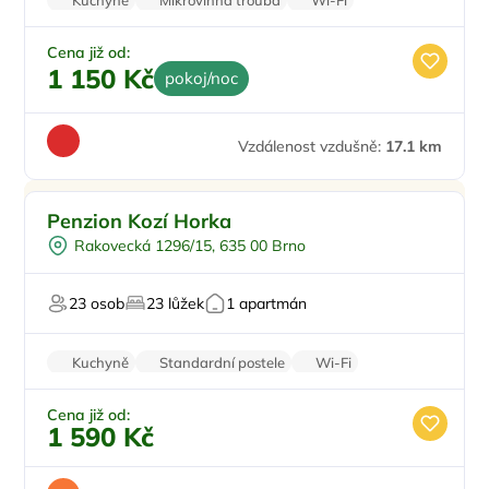
Kuchyně
Mikrovlnná trouba
Wi-Fi
Balkon/terasa
Minibar
Cena již od:
1 150 Kč
pokoj/noc
Vzdálenost vzdušně:
17.1 km
Vodní sporty
Doporučujeme
Penzion Kozí Horka
U vody
Rakovecká 1296/15, 635 00 Brno
Pro rybáře
V rekreační oblasti
23 osob
23 lůžek
1 apartmán
Pro majitele mazlíčků
Kuchyně
Standardní postele
Wi-Fi
Koupelna
Parkování zdarma
Cena již od:
1 590 Kč