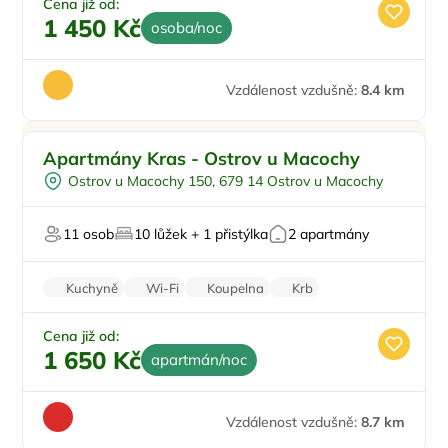
Cena již od:
1 450 Kč
osoba/noc
Vzdálenost vzdušně:
8.4 km
Na okraji města
Apartmány Kras - Ostrov u Macochy
Vyjížďky na koních
Ostrov u Macochy 150, 679 14 Ostrov u Macochy
Pro seniory
Pro hosty s omezením
11 osob
10 lůžek + 1 přistýlka
2 apartmány
Pingpong
Kuchyně
Wi-Fi
Koupelna
Krb
Parkování zdarma
Cena již od:
1 650 Kč
apartmán/noc
Vzdálenost vzdušně:
8.7 km