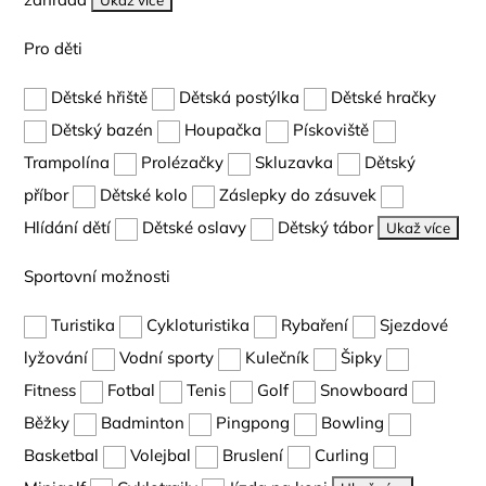
Ukaž více
Pro děti
Dětské hřiště
Dětská postýlka
Dětské hračky
Dětský bazén
Houpačka
Pískoviště
Trampolína
Prolézačky
Skluzavka
Dětský
příbor
Dětské kolo
Záslepky do zásuvek
Hlídání dětí
Dětské oslavy
Dětský tábor
Ukaž více
Sportovní možnosti
Turistika
Cykloturistika
Rybaření
Sjezdové
lyžování
Vodní sporty
Kulečník
Šipky
Fitness
Fotbal
Tenis
Golf
Snowboard
Běžky
Badminton
Pingpong
Bowling
Basketbal
Volejbal
Bruslení
Curling