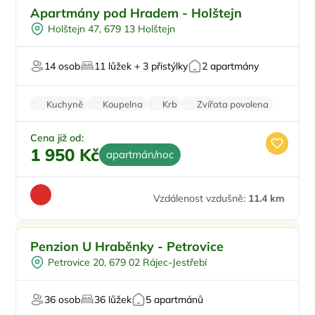
Pro rodiny s dětmi
Apartmány pod Hradem - Holštejn
Ve městě/obci
Holštejn 47, 679 13 Holštejn
Vířivka
Pro turisty
14 osob
11 lůžek + 3 přistýlky
2 apartmány
U lesa
Kuchyně
Koupelna
Krb
Zvířata povolena
Parkování zdarma
Cena již od:
1 950 Kč
apartmán/noc
Vzdálenost vzdušně:
11.4 km
Snídaně
Penzion U Hraběnky - Petrovice
Vířivka
Petrovice 20, 679 02 Rájec-Jestřebí
Sauna
Masáže
36 osob
36 lůžek
5 apartmánů
Pro svatby a oslavy