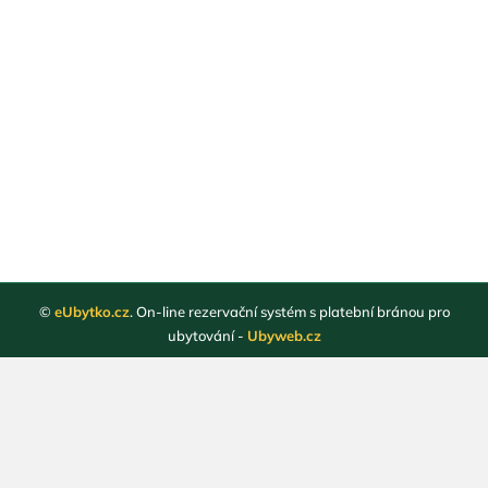
©
eUbytko.cz
. On-line rezervační systém s platební bránou pro
ubytování -
Ubyweb.cz
Registrace ubytovatelů
Webové stránky ubytování
Magazín
Obchodní podmínky