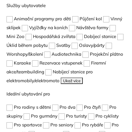
Služby ubytovatele
Animační programy pro děti
Půjčení kol
Vinný
sklípek
Vyjížďky na koních
Návštěva farmy
Mini Zoo
Hospodářská zvířata
Dobíjecí stanice
Úklid během pobytu
Svatby
Oslavy/párty
Worshopy/školení
Audiotechnika
Projekční plátno
Karaoke
Rezervace vstupenek
Firemní
akce/teambuilding
Nabíjecí stanice pro
elektromobily/elektromoto
Ukaž více
Ideální ubytování pro
Pro rodiny s dětmi
Pro dva
Pro čtyři
Pro
skupiny
Pro gurmány
Pro turisty
Pro cyklisty
Pro sportovce
Pro seniory
Pro rybáře
Pro