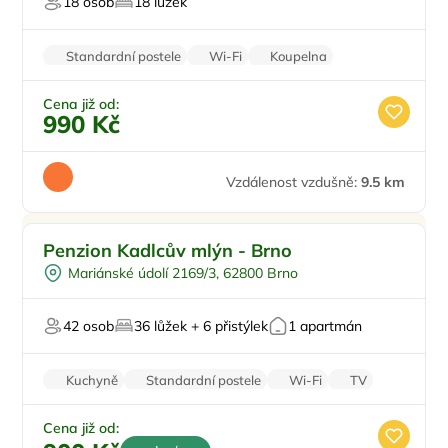
18 osob
18 lůžek
Sauna
Standardní postele
Wi-Fi
Koupelna
Balkon/terasa
Parkování zdarma
Cena již od:
990 Kč
Vzdálenost vzdušně:
9.5 km
Snídaně
Penzion Kadlcův mlýn - Brno
U vody
Mariánské údolí 2169/3, 62800 Brno
Pro hosty s omezením
Firemní akce/teambuilding
42 osob
36 lůžek + 6 přistýlek
1 apartmán
Pro svatby a oslavy
Kuchyně
Standardní postele
Wi-Fi
TV
Zvířata povolena
Cena již od: