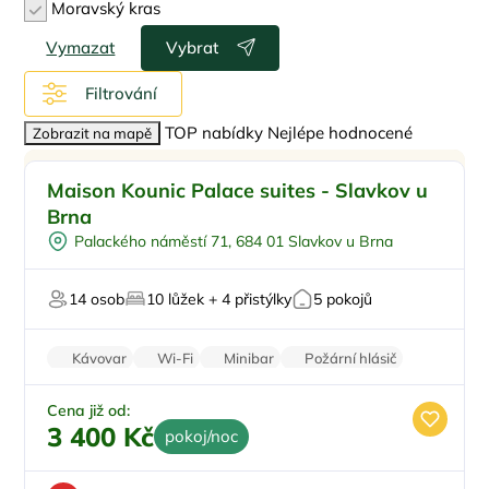
Moravský kras
Vymazat
Vybrat
Filtrování
TOP nabídky
Nejlépe hodnocené
Zobrazit na mapě
Pro rodiny s dětmi
Doporučujeme
Maison Kounic Palace suites - Slavkov u
V centru města
Brna
Masáže
Palackého náměstí 71, 684 01 Slavkov u Brna
Pro svatby a oslavy
Klimatizace
14 osob
10 lůžek + 4 přistýlky
5 pokojů
Kávovar
Wi-Fi
Minibar
Požární hlásič
Zatemňující žaluzie
Cena již od:
3 400 Kč
pokoj/noc