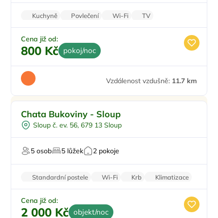
Kuchyně
Povlečení
Wi-Fi
TV
Zvířata povolena
Cena již od:
800 Kč
pokoj/noc
Vzdálenost vzdušně:
11.7 km
Pro čtyři
Chata Bukoviny - Sloup
Pro cyklisty
Sloup č. ev. 56, 679 13 Sloup
U lesa
U vody
5 osob
5 lůžek
2 pokoje
Pro majitele mazlíčků
Standardní postele
Wi-Fi
Krb
Klimatizace
Zvířata povolena
Cena již od:
2 000 Kč
objekt/noc