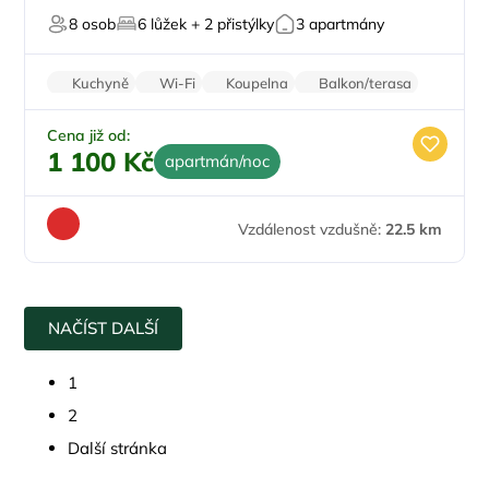
8 osob
6 lůžek + 2 přistýlky
3 apartmány
Kuchyně
Wi-Fi
Koupelna
Balkon/terasa
Stolní hry
Cena již od:
1 100 Kč
apartmán/noc
Vzdálenost vzdušně:
22.5 km
NAČÍST DALŠÍ
1
2
Další stránka