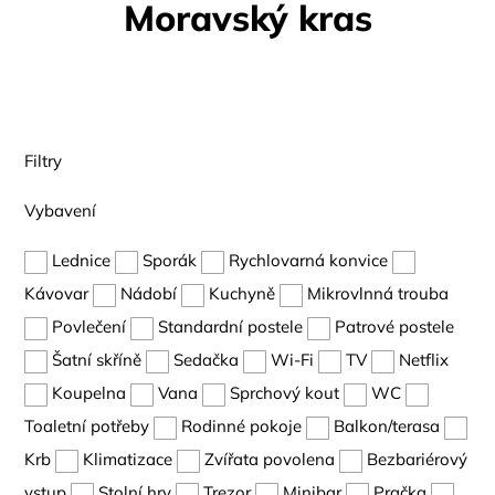
Moravský kras
Filtry
Vybavení
Lednice
Sporák
Rychlovarná konvice
Kávovar
Nádobí
Kuchyně
Mikrovlnná trouba
Povlečení
Standardní postele
Patrové postele
Šatní skříně
Sedačka
Wi-Fi
TV
Netflix
Koupelna
Vana
Sprchový kout
WC
Toaletní potřeby
Rodinné pokoje
Balkon/terasa
Krb
Klimatizace
Zvířata povolena
Bezbariérový
vstup
Stolní hry
Trezor
Minibar
Pračka