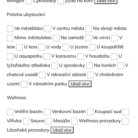
Minigolf
Cyklotraily
Jízda na koni
Ukaž více
Poloha ubytování
Ve městě/obci
V centru města
Na okraji města
Mimo město/obec
Na samotě
Ve vinici
V
lese
U lesa
U vody
U jezera
U koupaliště
U aquaparku
V karavanu
V hausbótu
U
lyžařského střediska
U sjezdovky
Na horách
V
chatové osadě
V rekreační oblasti
V chráněném
uzemí
V národním parku
Ukaž více
Wellness
Vnitřní bazén
Venkovní bazén
Koupací sud
Vířivka
Sauna
Masáže
Wellness procedury
Lázeňské procedury
Ukaž více