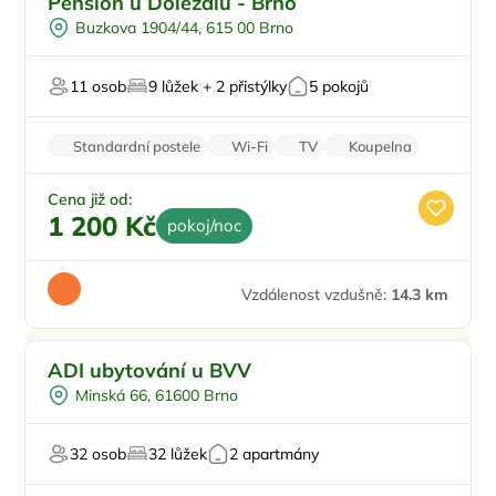
Pension u Doležalů - Brno
Pro turisty
Buzkova 1904/44, 615 00 Brno
Pro milovníky historie
11 osob
9 lůžek + 2 přistýlky
5 pokojů
Standardní postele
Wi-Fi
TV
Koupelna
WC
Cena již od:
1 200 Kč
pokoj/noc
Vzdálenost vzdušně:
14.3 km
Ve městě/obci
ADI ubytování u BVV
V centru města
Minská 66, 61600 Brno
Pro turisty
Pro milovníky historie
32 osob
32 lůžek
2 apartmány