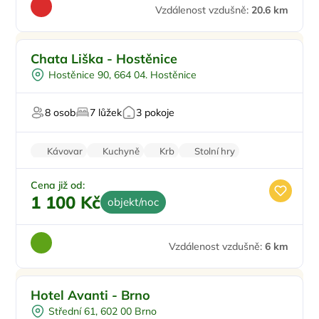
Vzdálenost vzdušně:
20.6 km
Pro rodiny s dětmi
Chata Liška - Hostěnice
Pro turisty
Hostěnice 90, 664 04. Hostěnice
Pro milovníky přírody
8 osob
7 lůžek
3 pokoje
Kávovar
Kuchyně
Krb
Stolní hry
Pračka
Cena již od:
1 100 Kč
objekt/noc
Vzdálenost vzdušně:
6 km
Vířivka
Hotel Avanti - Brno
Pro turisty
Střední 61, 602 00 Brno
Masáže