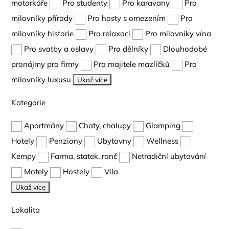
motorkáře
Pro studenty
Pro karavany
Pro
milovníky přírody
Pro hosty s omezením
Pro
milovníky historie
Pro relaxaci
Pro milovníky vína
Pro svatby a oslavy
Pro dělníky
Dlouhodobé
pronájmy pro firmy
Pro majitele mazlíčků
Pro
milovníky luxusu
Ukaž více
Kategorie
Apartmány
Chaty, chalupy
Glamping
Hotely
Penziony
Ubytovny
Wellness
Kempy
Farma, statek, ranč
Netradiční ubytování
Motely
Hostely
Vila
Ukaž více
Lokalita