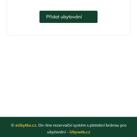
Přidejte se k eUbytko.cz i vy.
Přidat ubytování
©
eUbytko.cz
. On-line rezervační systém s platební bránou pro
ubytování -
Ubyweb.cz