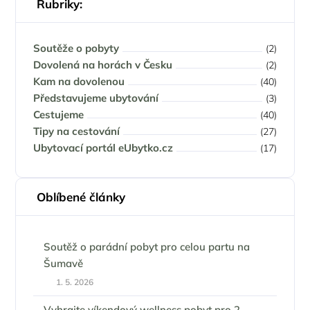
Rubriky:
Soutěže o pobyty
(2)
Dovolená na horách v Česku
(2)
Kam na dovolenou
(40)
Představujeme ubytování
(3)
Cestujeme
(40)
Tipy na cestování
(27)
Ubytovací portál eUbytko.cz
(17)
Oblíbené články
Soutěž o parádní pobyt pro celou partu na
Šumavě
1. 5. 2026
Vyhrajte víkendový wellness pobyt pro 2