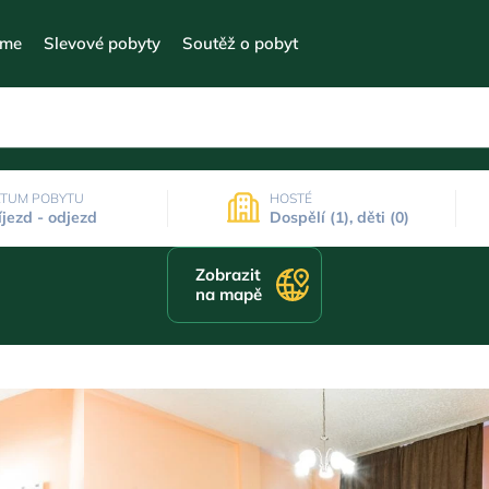
eme
Slevové pobyty
Soutěž o pobyt
TUM POBYTU
HOSTÉ
íjezd - odjezd
Dospělí (1), děti (0)
Zobrazit
na mapě