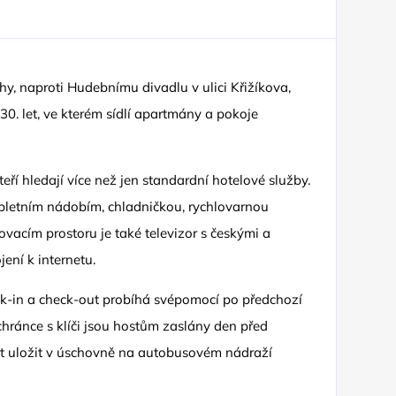
y, naproti Hudebnímu divadlu v ulici Křižíkova,
30. let, ve kterém sídlí apartmány a pokoje
teří hledají více než jen standardní hotelové služby.
letním nádobím, chladničkou, rychlovarnou
vacím prostoru je také televizor s českými a
ení k internetu.
eck-in a check-out probíhá svépomocí po předchozí
hránce s klíči jsou hostům zaslány den před
ut uložit v úschovně na autobusovém nádraží