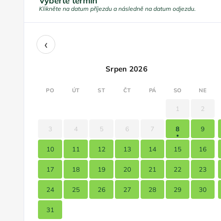
Vyberte termín
Klikněte na datum příjezdu a následně na datum odjezdu.
‹
Srpen 2026
PO
ÚT
ST
ČT
PÁ
SO
NE
1
2
3
4
5
6
7
8
9
10
11
12
13
14
15
16
17
18
19
20
21
22
23
24
25
26
27
28
29
30
31