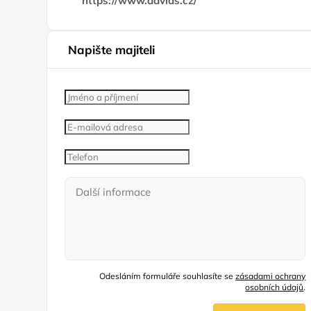
https://www.davids.cz/
Napište majiteli
Odesláním formuláře souhlasíte se
zásadami ochrany
osobních údajů
.