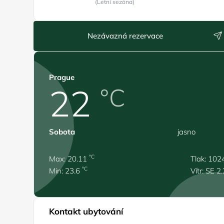
(Letní sezóna)
Nezávazná rezervace
Prague
22
°C
Sobota
jasno
°C
Max: 20.11
Tlak: 102
°C
Min: 23.6
Vítr: SE 2
Kontakt ubytování