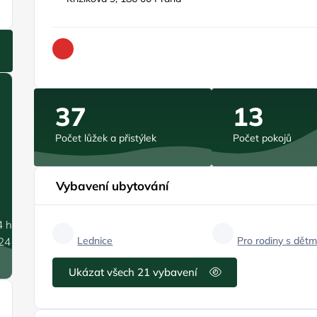
37
13
Počet lůžek a přistýlek
Počet pokojů
Vybavení ubytování
4 hPa
Lednice
Pro rodiny s dětm
.24 m/s
Ukázat všech 21 vybavení