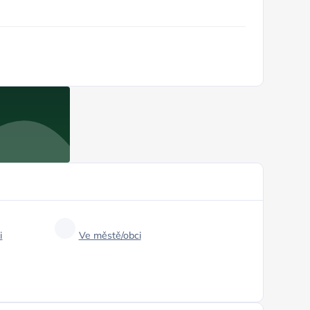
i
Ve městě/obci