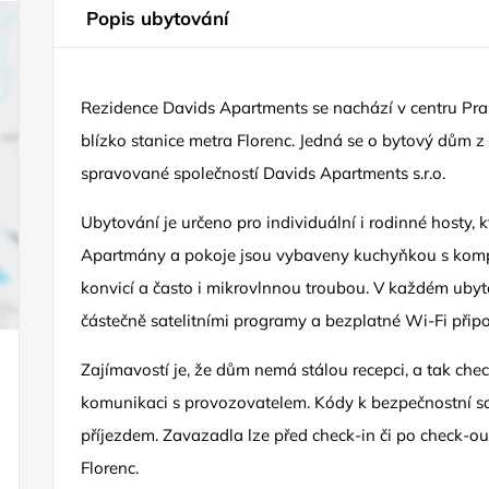
Popis ubytování
Rezidence Davids Apartments se nachází v centru Prah
blízko stanice metra Florenc. Jedná se o bytový dům z 
spravované společností Davids Apartments s.r.o.
Ubytování je určeno pro individuální i rodinné hosty, k
Apartmány a pokoje jsou vybaveny kuchyňkou s komp
konvicí a často i mikrovlnnou troubou. V každém ubyto
částečně satelitními programy a bezplatné Wi-Fi připoj
Zajímavostí je, že dům nemá stálou recepci, a tak ch
komunikaci s provozovatelem. Kódy k bezpečnostní sc
příjezdem. Zavazadla lze před check-in či po check-o
Florenc.