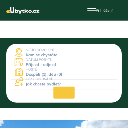
Přihlášení
MÍSTO DOVOLENÉ
Kam se chystáte
DATUM POBYTU
Příjezd - odjezd
HOSTÉ
Dospělí (1), děti (0)
TYP UBYTOVÁNÍ
Jak chcete bydlet?