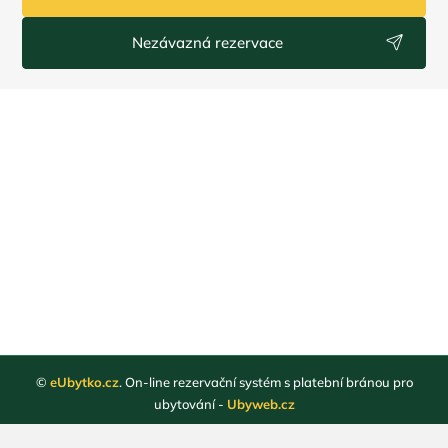
Nezávazná rezervace
©
eUbytko.cz
. On-line rezervační systém s platební bránou pro
ubytování -
Ubyweb.cz
Registrace ubytovatelů