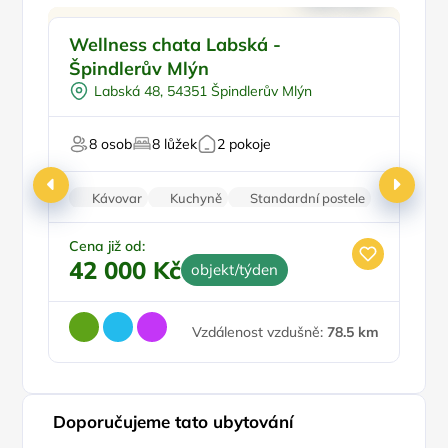
Vnitřní bazén
Wellness chata Labská -
C
Vířivka
Špindlerův Mlýn
Na samotě
U 
Labská 48, 54351 Špindlerův Mlýn
Sauna
U lyžařského střediska
8 osob
8 lůžek
2 pokoje
Kávovar
Kuchyně
Standardní postele
Wi-Fi
Pračka
Ce
3
Cena již od:
42 000 Kč
objekt/týden
Vzdálenost vzdušně:
78.5 km
Doporučujeme tato ubytování