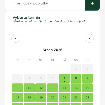
Informace a poplatky
Vyberte termín
Klikněte na datum příjezdu a následně na datum odjezdu.
‹
›
Srpen 2026
PO
ÚT
ST
ČT
PÁ
SO
NE
1
2
3
4
5
6
7
8
9
10
11
12
13
14
15
16
17
18
19
20
21
22
23