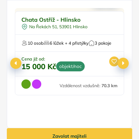
Doporučujeme
Chata Ostříž - Hlinsko
C
Na Řekách 51, 53901 Hlinsko
Pr
P
10 osob
6 lůžek + 4 přistýlky
3 pokoje
V
Cena již od:
15 000 Kč
objekt/noc
Ce
3
Vzdálenost vzdušně:
70.3 km
Zavolat majiteli