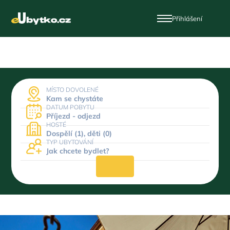
Přihlášení
MÍSTO DOVOLENÉ
Kam se chystáte
DATUM POBYTU
Příjezd - odjezd
HOSTÉ
Dospělí (1), děti (0)
TYP UBYTOVÁNÍ
Jak chcete bydlet?