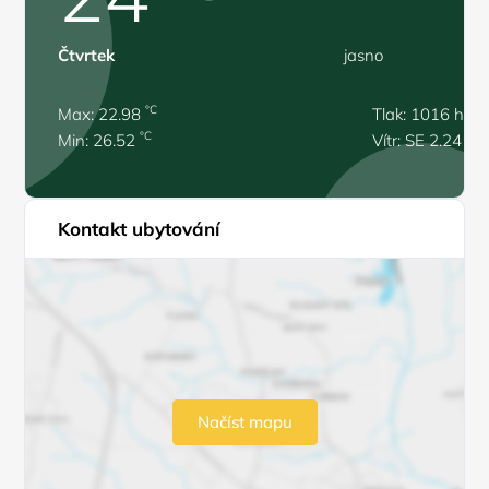
Čtvrtek
jasno
°C
Max: 22.98
Tlak: 1016 hPa
°C
Min: 26.52
Vítr: SE 2.24 m/
Kontakt ubytování
Načíst mapu