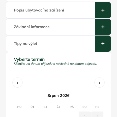
Popis ubytovacího zařízení
Základní informace
Tipy na výlet
Vyberte termín
Klikněte na datum příjezdu a následně na datum odjezdu.
‹
›
Srpen 2026
PO
ÚT
ST
ČT
PÁ
SO
NE
1
2