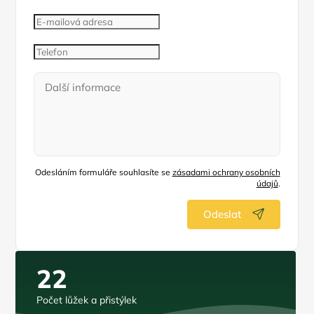
Odesláním formuláře souhlasíte se
zásadami ochrany osobních
údajů
.
Odeslat
22
Počet lůžek a přistýlek