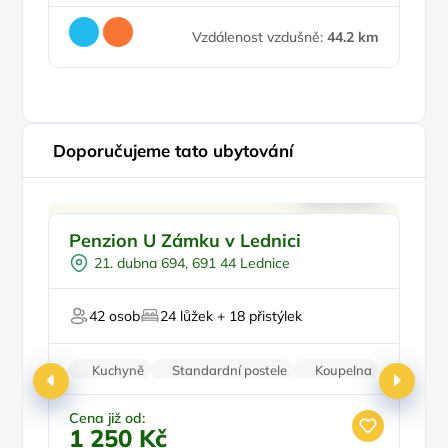
Vzdálenost vzdušně:
44.2 km
Doporučujeme tato ubytování
Pro cyklisty
Doporučujeme
Pr
Penzion U Zámku v Lednici
P
Pro milovníky historie
21. dubna 694, 691 44 Lednice
Pro majitele mazlíčků
42 osob
24 lůžek + 18 přistýlek
Kuchyně
Standardní postele
Koupelna
Klimatizace
Parkování zdarma
Cena již od:
Ce
1 250 Kč
2