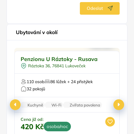
Odeslat
Ubytování v okolí
Pro rodiny s dětmi
Pr
Penzionu U Ráztoky - Rusava
P
Plná penze
B
Ráztoka 36, 76841 Lukoveček
Pro sportovce
Pro milovníky přírody
Pr
110 osob
86 lůžek + 24 přistýlek
Firemní akce/teambuilding
32 pokojů
Kuchyně
Wi-Fi
Zvířata povolena
Nekuřácký objekt
Parkování zdarma
Cena již od:
Ce
420 Kč
4
osoba/noc