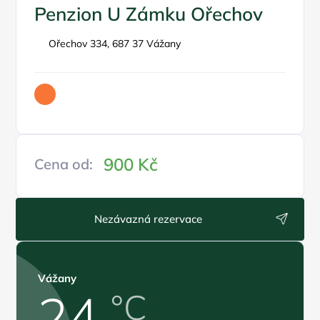
Penzion U Zámku Ořechov
Ořechov 334, 687 37 Vážany
900 Kč
Cena od:
Nezávazná rezervace
Vážany
24
°C