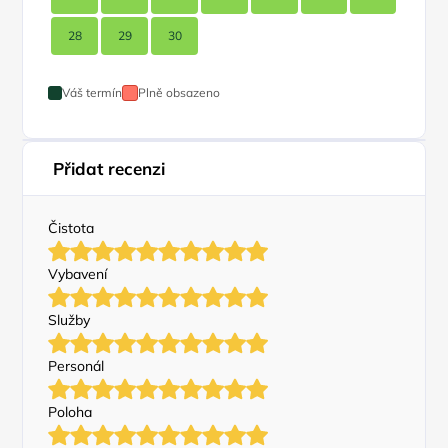
28
29
30
Váš termín
Plně obsazeno
Přidat recenzi
Čistota
Vybavení
Služby
Personál
Poloha