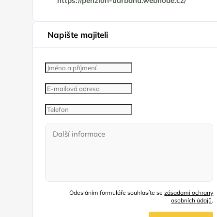
https://penzion-uurbanu.webnode.cz/
Napište majiteli
Odesláním formuláře souhlasíte se
zásadami ochrany
osobních údajů
.