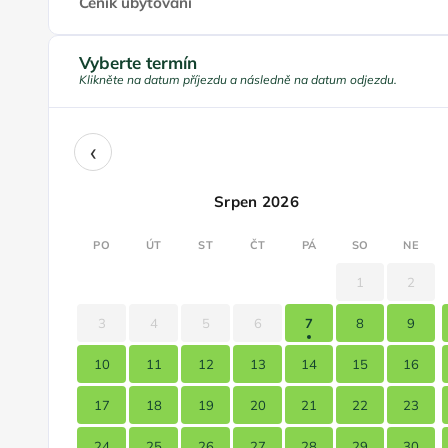
Ceník ubytování
Vyberte termín
Klikněte na datum příjezdu a následně na datum odjezdu.
‹
Srpen 2026
PO
ÚT
ST
ČT
PÁ
SO
NE
1
2
3
4
5
6
7
8
9
10
11
12
13
14
15
16
17
18
19
20
21
22
23
24
25
26
27
28
29
30