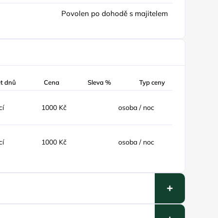
Povolen po dohodě s majitelem
t dnů
Cena
Sleva %
Typ ceny
cí
1000 Kč
osoba / noc
cí
1000 Kč
osoba / noc