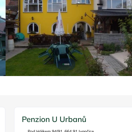
Penzion U Urbanů
Pod Hájkem 94/91, 664 91 Ivančice