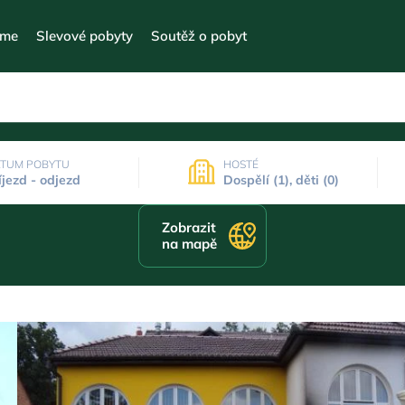
eme
Slevové pobyty
Soutěž o pobyt
TUM POBYTU
HOSTÉ
íjezd - odjezd
Dospělí (1), děti (0)
Zobrazit
na mapě