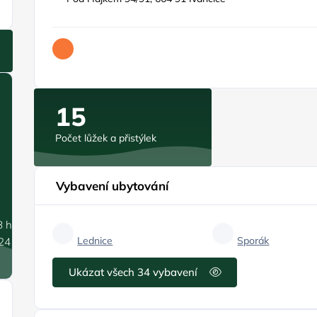
15
Počet lůžek a přistýlek
Vybavení ubytování
8 hPa
Lednice
Sporák
.24 m/s
Ukázat všech 34 vybavení