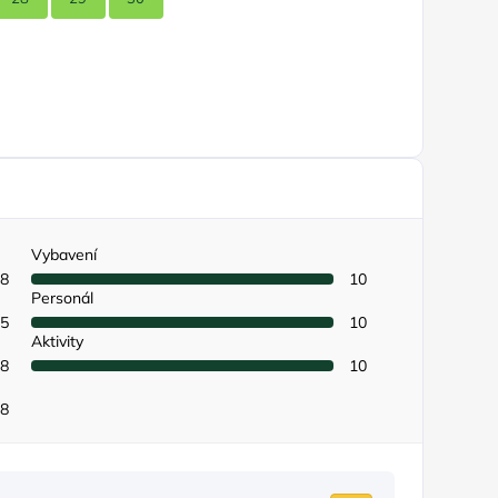
Vybavení
8
10
Personál
5
10
Aktivity
8
10
8