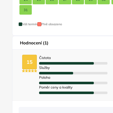
31
Váš termín
Plně obsazeno
Hodnocení (1)
Čistota
15
Služby
Poloha
Poměr ceny a kvality