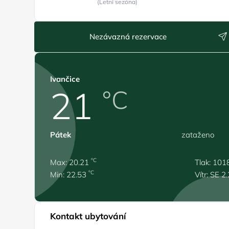
(Letní sezóna)
Nezávazná rezervace
Ivančice
21
°C
Pátek
zataženo
°C
Max: 20.21
Tlak: 101
°C
Min: 22.53
Vítr: SE 2
Kontakt ubytování