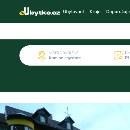
Ubytování
Kraje
Doporučuj
MÍSTO DOVOLENÉ
DA
Kam se chystáte
Př