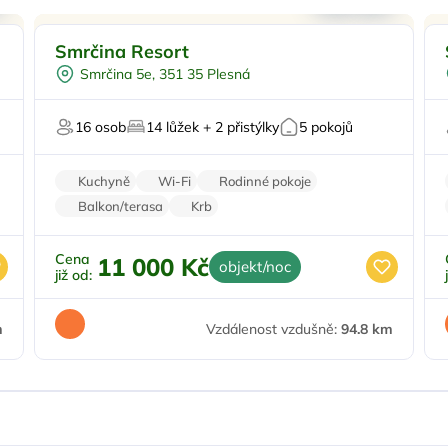
Pro rodiny s dětmi
Smrčina Resort
Dětské hřiště
Smrčina 5e, 351 35 Plesná
Venkovní bazén
Venkovní gril
16 osob
14 lůžek + 2 přistýlky
5 pokojů
Pro majitele mazlíčků
Kuchyně
Wi-Fi
Rodinné pokoje
Balkon/terasa
Krb
Cena
11 000 Kč
objekt/noc
již od:
m
Vzdálenost vzdušně:
94.8 km