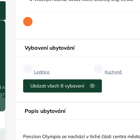
Vybavení ubytování
Lednice
Kuchyně
Ukázat všech 8 vybavení
8 hPa
.97 m/s
Popis ubytování
Penzion Olympia se nachází v tiché části centra města 