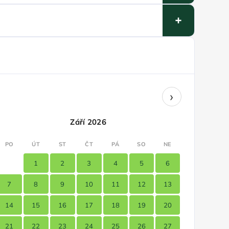
›
Září 2026
PO
ÚT
ST
ČT
PÁ
SO
NE
1
2
3
4
5
6
7
8
9
10
11
12
13
14
15
16
17
18
19
20
21
22
23
24
25
26
27