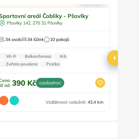
Pro rodiny s dětmi
Dětsk
Sportovní areál Čobliky - Pšovlky
Penzion
Dětské hřiště
Ví
Pšovlky 142, 270 31 Pšovlky
Žebni
Venkovní bazén
S
Venkovní gril
Pro milov
34 osob
34 lůžek
10 pokojů
4 oso
Zahrada
Pro r
Wi-Fi
Balkon/terasa
Krb
Kávov
Zvířata povolena
Pračka
Balkon
Cena
Cena
390 Kč
2
osoba/noc
již od:
již od:
Vzdálenost vzdušně:
43.4 km