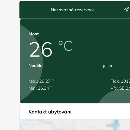
Nezávazná rezervace
Most
26
°C
Neděle
jasno
°C
Max: 26.27
Tlak: 101
°C
Min: 26.34
Vítr: SE 2
Kontakt ubytování