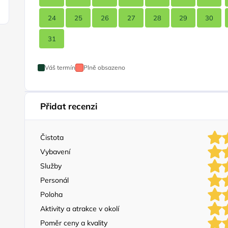
24
25
26
27
28
29
30
31
Váš termín
Plně obsazeno
Přidat recenzi
Čistota
Vybavení
Služby
Personál
Poloha
Aktivity a atrakce v okolí
Poměr ceny a kvality