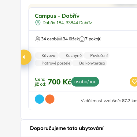
Pro rodiny s dětmi
Campus - Dobřív
Pro skupiny
Dobřív 184, 33844 Dobřív
Worshopy/školení
Pro svatby a oslavy
34 osob
34 lůžek
7 pokojů
Pro majitele mazlíčků
Kávovar
Kuchyně
Povlečení
Patrové postele
Balkon/terasa
Cena
700 Kč
osoba/noc
již od:
Vzdálenost vzdušně:
87.7 k
Doporučujeme tato ubytování