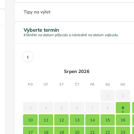
Tipy na výlet
Vyberte termín
Klikněte na datum příjezdu a následně na datum odjezdu.
‹
Srpen 2026
PO
ÚT
ST
ČT
PÁ
SO
NE
1
2
3
4
5
6
7
8
9
10
11
12
13
14
15
16
17
18
19
20
21
22
23