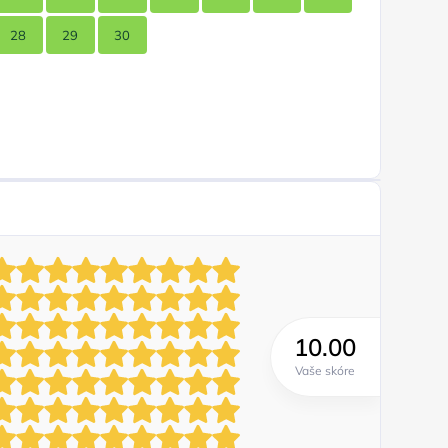
28
29
30
10.00
Vaše skóre