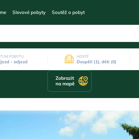
eme
Slevové pobyty
Soutěž o pobyt
TUM POBYTU
HOSTÉ
íjezd - odjezd
Dospělí (1), děti (0)
Zobrazit
na mapě