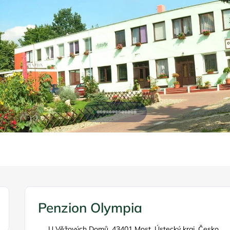
Penzion Olympia
U Věžových Domů, 43401 Most, Ústecký kraj, Česko