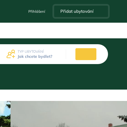
Přidat ubytování
Přihlášení
TYP UBYTOVÁNÍ
Jak chcete bydlet?