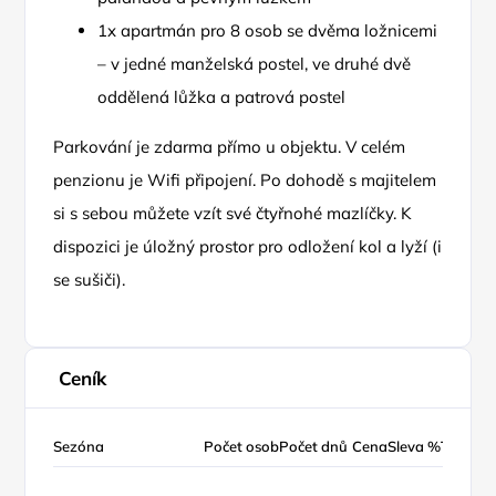
1x apartmán pro 8 osob se dvěma ložnicemi
– v jedné manželská postel, ve druhé dvě
oddělená lůžka a patrová postel
Parkování je zdarma přímo u objektu. V celém
penzionu je Wifi připojení. Po dohodě s majitelem
si s sebou můžete vzít své čtyřnohé mazlíčky. K
dispozici je úložný prostor pro odložení kol a lyží (i
se sušiči).
Ceník
Sezóna
Počet osob
Počet dnů
Cena
Sleva %
Typ cen