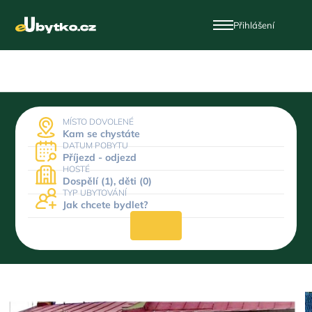
Přihlášení
MÍSTO DOVOLENÉ
Kam se chystáte
DATUM POBYTU
Příjezd - odjezd
HOSTÉ
Dospělí (1), děti (0)
TYP UBYTOVÁNÍ
Jak chcete bydlet?