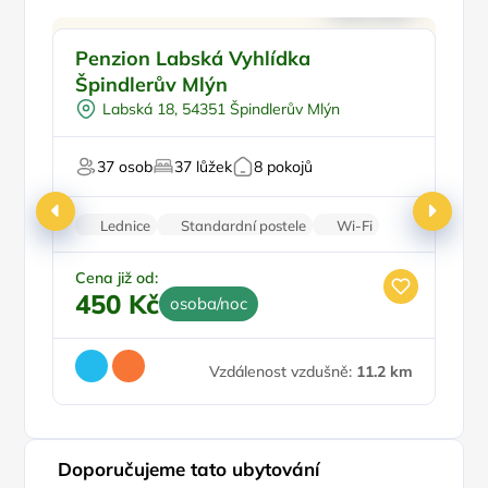
Pro skupiny
Pr
Penzion Labská Vyhlídka
P
Plná penze
Špindlerův Mlýn
Pro studenty
Labská 18, 54351 Špindlerův Mlýn
U lyžařského střediska
V národním parku
37 osob
37 lůžek
8 pokojů
Lednice
Standardní postele
Wi-Fi
Zvířata povolena
Parkování zdarma
Ce
1
Cena již od:
450 Kč
osoba/noc
Vzdálenost vzdušně:
11.2 km
Doporučujeme tato ubytování