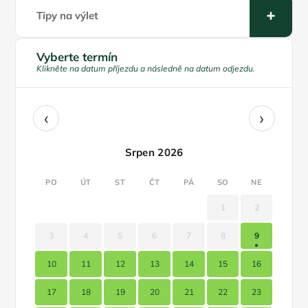
Tipy na výlet
Vyberte termín
Klikněte na datum příjezdu a následně na datum odjezdu.
‹
›
Srpen 2026
PO
ÚT
ST
ČT
PÁ
SO
NE
1
2
3
4
5
6
7
8
9
10
11
12
13
14
15
16
17
18
19
20
21
22
23