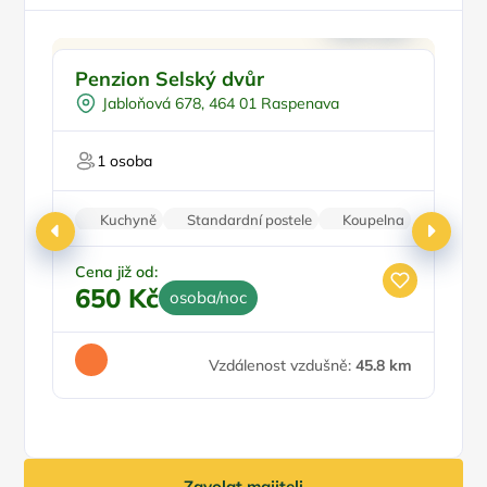
Venkovní bazén
Doporučujeme
Penzion Selský dvůr
Ž
Vyjížďky na koních
Jabloňová 678, 464 01 Raspenava
Mini Zoo
1 osoba
Ce
Kuchyně
Standardní postele
Koupelna
4
Zvířata povolena
Parkování zdarma
Cena již od:
650 Kč
osoba/noc
Vzdálenost vzdušně:
45.8 km
Zavolat majiteli