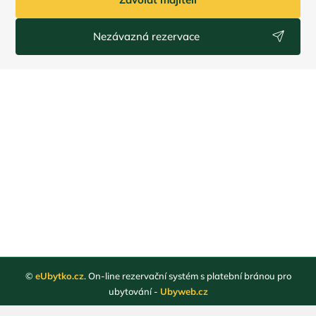
Nezávazná rezervace
©
eUbytko.cz
. On-line rezervační systém s platební bránou pro
ubytování -
Ubyweb.cz
Registrace ubytovatelů