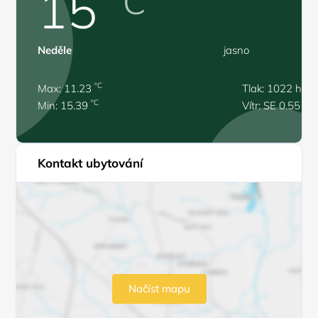
15
°C
Neděle
jasno
°C
Max: 11.23
Tlak: 1022 hPa
°C
Min: 15.39
Vítr: SE 0.55 m/
Kontakt ubytování
Načíst mapu