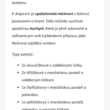
toaletou.
K dispozici je
společenská místnost
s televizí,
posezením a hrami. Dále můžete využívat
společnou
kuchyni
, která je plně vybavená a
zařízená pro vaši každodenní přípravu jídel.
Možnost zajištění snídaní.
Typy pokojů :
2x dvoulůžkové s oddělenými lůžky
2x třílůžkové s manželskou postelí a
odděleným lůžkem
1x čtyřlůžkový s manželskou postelí a
palandou
1x pětilůžkový s manželskou postelí,
palandou a pevným lůžkem