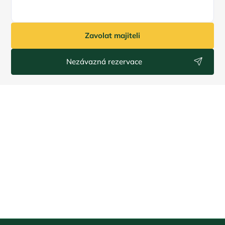
Zavolat majiteli
Nezávazná rezervace