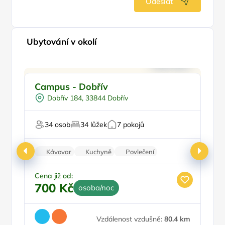
Odeslat
Ubytování v okolí
Pro rodiny s dětmi
P
Campus - Dobřív
S
Pro skupiny
Dobřív 184, 33844 Dobřív
Worshopy/školení
Pro svatby a oslavy
34 osob
34 lůžek
7 pokojů
Pro majitele mazlíčků
Pr
Kávovar
Kuchyně
Povlečení
Patrové postele
Balkon/terasa
Cena již od:
Ce
700 Kč
1
osoba/noc
Vzdálenost vzdušně:
80.4 km