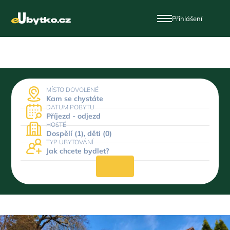
Přihlášení
MÍSTO DOVOLENÉ
Kam se chystáte
DATUM POBYTU
Příjezd - odjezd
HOSTÉ
Dospělí (1), děti (0)
TYP UBYTOVÁNÍ
Jak chcete bydlet?