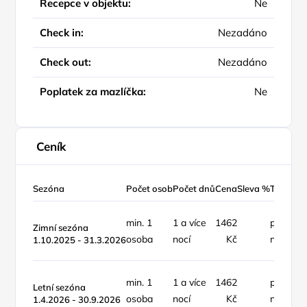
Recepce v objektu:
Ne
Check in:
Nezadáno
Check out:
Nezadáno
Poplatek za mazlíčka:
Ne
Ceník
Sezóna
Počet osob
Počet dnů
Cena
Sleva %
Typ ceny
min. 1
1 a více
1462
pokoj /
Zimní sezóna
osoba
nocí
Kč
noc
1.10.2025 - 31.3.2026
min. 1
1 a více
1462
pokoj /
Letní sezóna
osoba
nocí
Kč
noc
1.4.2026 - 30.9.2026