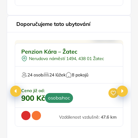
Doporučujeme tato ubytování
Doporučujeme
Penzion Kára – Žatec
P
Nerudovo náměstí 1494, 438 01 Žatec
24 osob
24 lůžek
8 pokojů
Cena již od:
Ce
900 Kč
5
osoba/noc
Vzdálenost vzdušně:
47.6 km