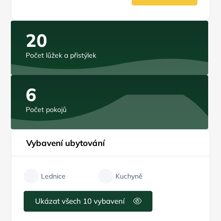
20
Počet lůžek a přistýlek
6
Počet pokojů
Vybavení ubytování
Lednice
Kuchyně
Ukázat všech 10 vybavení