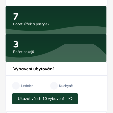
7
Počet lůžek a přistýlek
3
Počet pokojů
Vybavení ubytování
Lednice
Kuchyně
Ukázat všech 10 vybavení