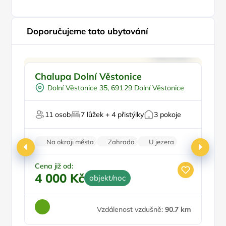
Doporučujeme tato ubytování
Pro rodiny s dětmi
Doporučujeme
Chalupa Dolní Věstonice
D
Pro čtyři
Dolní Věstonice 35, 691 29 Dolní Věstonice
Vinný sklípek
Pro skupiny
Pr
11 osob
7 lůžek + 4 přistýlky
3 pokoje
Firemní akce/teambuilding
Na okraji města
Zahrada
U jezera
Pro milovníky vína
Zvířata povolena
Cena již od:
Ce
4 000 Kč
1
objekt/noc
Vzdálenost vzdušně:
90.7 km