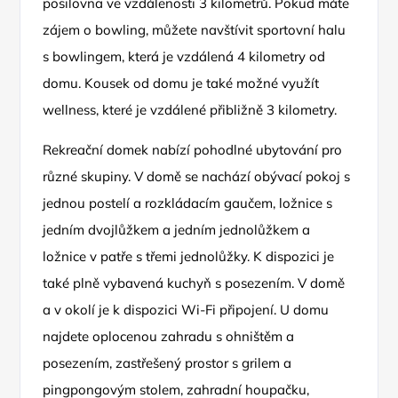
posilovna ve vzdálenosti 3 kilometrů. Pokud máte
zájem o bowling, můžete navštívit sportovní halu
s bowlingem, která je vzdálená 4 kilometry od
domu. Kousek od domu je také možné využít
wellness, které je vzdálené přibližně 3 kilometry.
Rekreační domek nabízí pohodlné ubytování pro
různé skupiny. V domě se nachází obývací pokoj s
jednou postelí a rozkládacím gaučem, ložnice s
jedním dvojlůžkem a jedním jednolůžkem a
ložnice v patře s třemi jednolůžky. K dispozici je
také plně vybavená kuchyň s posezením. V domě
a v okolí je k dispozici Wi-Fi připojení. U domu
najdete oplocenou zahradu s ohništěm a
posezením, zastřešený prostor s grilem a
pingpongovým stolem, zahradní houpačku,