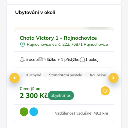
Ubytování v okolí
Pro rodiny s dětmi
Chata Victory 1 - Rajnochovice
C
Venkovní bazén
Rajnochovice ev. č. 222, 76871 Rajnochovice
Vířivka
Pro turisty
Pr
5 osob
4 lůžka + 1 přistýlka
1 pokoj
U lesa
P
Kuchyně
Standardní postele
Koupelna
Krb
Bezbariérový vstup
Cena již od:
Ce
2 300 Kč
4
objekt/noc
Vzdálenost vzdušně:
49.3 km