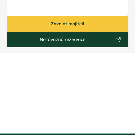
Zavolat majiteli
Nezávazná rezervace