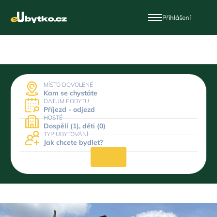
Přihlášení
MÍSTO DOVOLENÉ
Kam se chystáte
DATUM POBYTU
Příjezd - odjezd
HOSTÉ
Dospělí (1), děti (0)
TYP UBYTOVÁNÍ
Jak chcete bydlet?