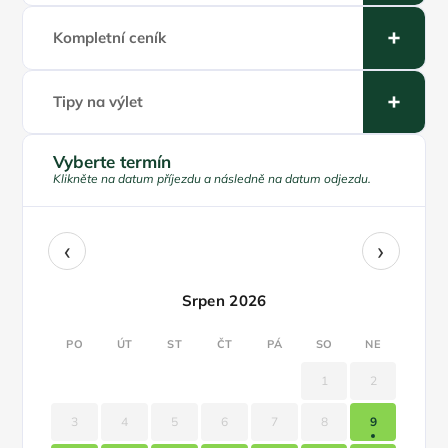
Kompletní ceník
Tipy na výlet
Vyberte termín
Klikněte na datum příjezdu a následně na datum odjezdu.
‹
›
Srpen 2026
PO
ÚT
ST
ČT
PÁ
SO
NE
1
2
3
4
5
6
7
8
9