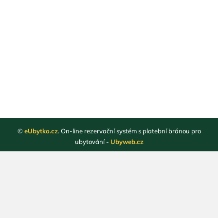
©
eUbytko.cz
. On-line rezervační systém s platební bránou pro
ubytování -
Ubyweb.cz
Registrace ubytovatelů
Webové stránky ubytování
Magazín
Obchodní podmínky
Ochrana osobních údajů