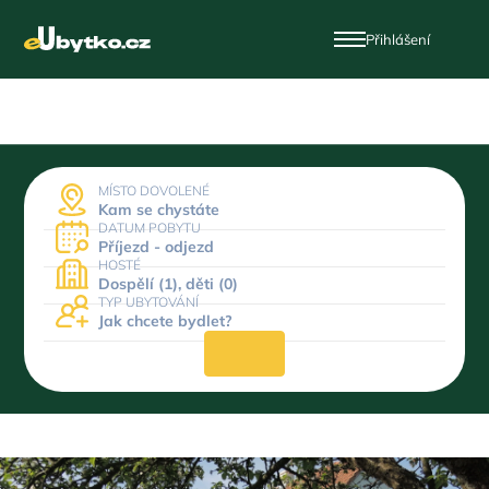
Přihlášení
MÍSTO DOVOLENÉ
Kam se chystáte
DATUM POBYTU
Příjezd - odjezd
HOSTÉ
Dospělí (1), děti (0)
TYP UBYTOVÁNÍ
Jak chcete bydlet?