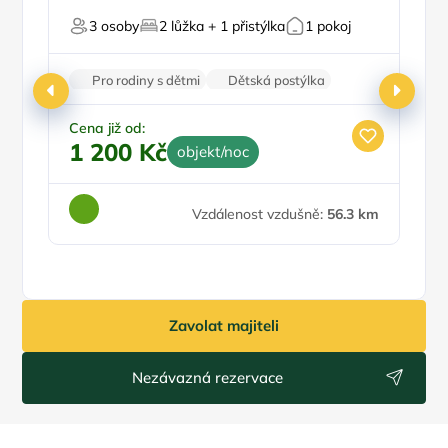
Sauna
3 osoby
2 lůžka + 1 přistýlka
1 pokoj
Pro rodiny s dětmi
Dětská postýlka
U lesa
Wi-Fi
Balkon/terasa
Cena již od:
1 200 Kč
objekt/noc
Ce
2
Vzdálenost vzdušně:
56.3 km
Zavolat majiteli
Nezávazná rezervace