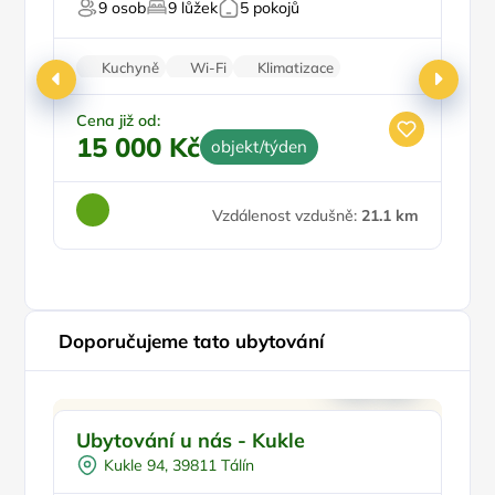
9 osob
9 lůžek
5 pokojů
Pr
Kuchyně
Wi-Fi
Klimatizace
Zvířata povolena
Pračka
Cena již od:
Ce
15 000 Kč
4
objekt/týden
Vzdálenost vzdušně:
21.1 km
Doporučujeme tato ubytování
Vnitřní bazén
Doporučujeme
Ubytování u nás - Kukle
U
Vířivka
Pr
R
Kukle 94, 39811 Tálín
Na samotě