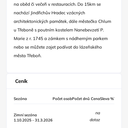
na oběd či večeři v restauracích. Do 15km se
nachází Jindřichův Hradec vzácných
architektonických památek, dále městečko Chlum
u Třeboně s poutním kostelem Nanebevzetí P.
Marie z r. 1745 a zámkem s nádherným parkem
nebo se můžete zajet podívat do lázeňského
města Třeboň.
Ceník
Sezóna
Počet osob
Počet dnů
Cena
Sleva %
Typ cen
na
Zimní sezóna
dotaz
1.10.2025 - 31.3.2026