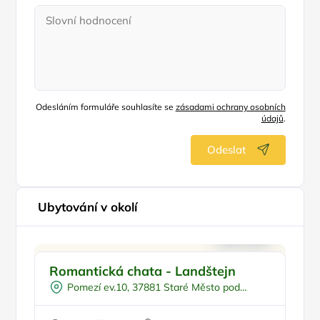
Odesláním formuláře souhlasíte se
zásadami ochrany osobních
údajů
.
Odeslat
Ubytování v okolí
Na samotě
Romantická chata - Landštejn
V
Sauna
Pomezí ev.10, 37881 Staré Město pod
V lese
Landštejnem
Pro milovníky přírody