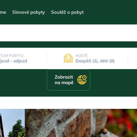
eme
Slevové pobyty
Soutěž o pobyt
TUM POBYTU
HOSTÉ
íjezd - odjezd
Dospělí (1), děti (0)
Zobrazit
na mapě