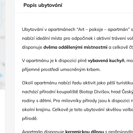
Popis ubytování
Ubytování v apartmánech “Art – pokoje – apartmán” se
nabízí ideální místo pro odpočinek i aktivní trávení v
disponuje
dvěma oddělenými místnostmi
a celkově čt
V apartmánu je k dispozici plně
vybavená kuchyň
, mo
příjemné prostředí umocněným krbem.
Okolí apartmánu nabízí řadu aktivit jako pěší turistiku
nachází přírodní koupaliště Biotop Divišov, hrad Česk
rodiny s dětmi. Pro milovníky přírody jsou k dispozic
okolní krajinu. Celkově je toto ubytování skvělou volbou 
přírodě.
Apartmán disponuje
keramickou dílnou
s profesionál