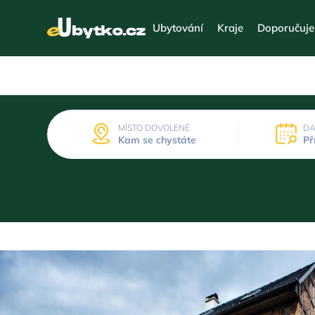
Ubytování
Kraje
Doporučuj
MÍSTO DOVOLENÉ
DA
Kam se chystáte
Př