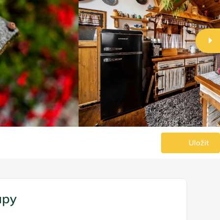
Uložit
apy