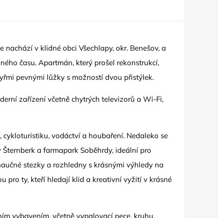
 nachází v klidné obci Všechlapy, okr. Benešov, a
olného času. Apartmán, který prošel rekonstrukcí,
yřmi pevnými lůžky s možností dvou přistýlek.
derní zařízení včetně chytrých televizorů a Wi-Fi,
, cykloturistiku, vodáctví a houbaření. Nedaleko se
ý Šternberk a farmapark Soběhrdy, ideální pro
i naučné stezky a rozhledny s krásnými výhledy na
pro ty, kteří hledají klid a kreativní vyžití v krásné
ním vybavením, včetně vypalovací pece, kruhu,