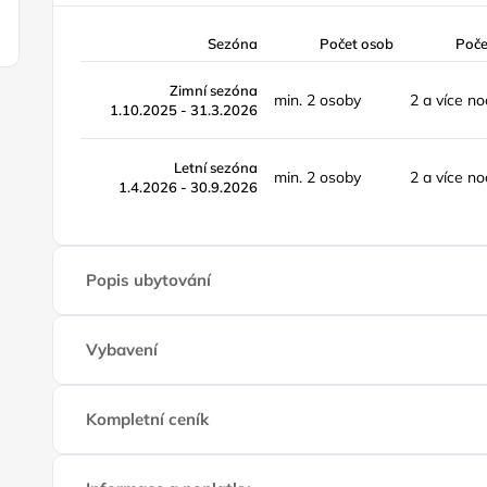
Sezóna
Počet osob
Poče
Zimní sezóna
min. 2 osoby
2 a více no
1.10.2025 - 31.3.2026
Letní sezóna
min. 2 osoby
2 a více no
1.4.2026 - 30.9.2026
Popis ubytování
Vybavení
Kompletní ceník