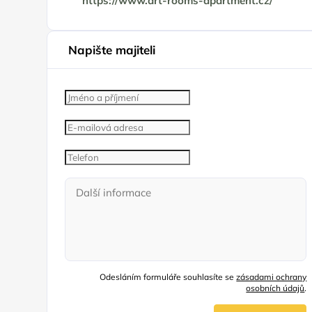
https://www.art-rooms-apartment.cz/
Napište majiteli
Odesláním formuláře souhlasíte se
zásadami ochrany
osobních údajů
.