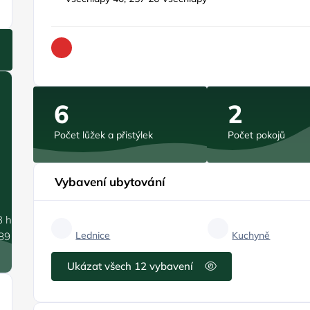
6
2
Počet lůžek a přistýlek
Počet pokojů
Vybavení ubytování
3 hPa
Lednice
Kuchyně
.89 m/s
Ukázat všech 12 vybavení