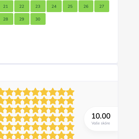
21
22
23
24
25
26
27
28
29
30
10.00
Vaše skóre