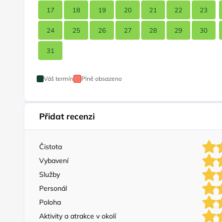
17
18
19
20
21
22
23
24
25
26
27
28
29
30
31
Váš termín
Plně obsazeno
Přidat recenzi
Čistota
Vybavení
Služby
Personál
Poloha
Aktivity a atrakce v okolí