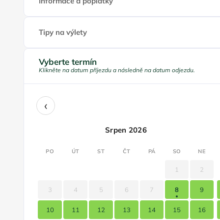
Informace a poplatky
Tipy na výlety
Vyberte termín
Klikněte na datum příjezdu a následně na datum odjezdu.
‹
Srpen 2026
PO
ÚT
ST
ČT
PÁ
SO
NE
1
2
3
4
5
6
7
8
9
10
11
12
13
14
15
16