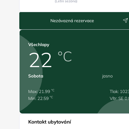
(Letní sezóna)
Nezávazná rezervace
Všechlapy
22
°C
Sobota
jasno
°C
Max: 21.99
Tlak: 102
°C
Min: 22.59
Vítr: SE 0
Kontakt ubytování