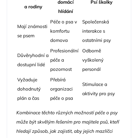
domácí
Psí školky
a rodiny
hlídání
Péče o psa v
Společenská
Mají známosti
komfortu
interakce s
se psem
domova
ostatními psy
Profesionální
Odborně
Důvěryhodní a
péče a
vyškolený
dostupní lidé
pozornost
personál
Vyžaduje
Přebírá
Stimulace a
dohodnutý
organizaci
aktivity pro psy
plán a čas
péče o psa
Kombinace těchto různých možností péče o psy
může být skvělým řešením pro majitele psů, kteří
hledají způsob, jak zajistit, aby jejich mazlíčci