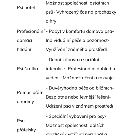
Možnost společnosti ostatních
Psí hotel
psů- Vyhrazený čas na procházky
a hry
Profesionální
- Pobyt v komfortu domova psa-
domácí
Individuální péče a pozornost-
hlídání
Využívání známého prostředí
- Denní zábava a sociální
Psí školka
interakce- Profesionální dohled a
vedení- Možnost učení a rozvoje
- Důvěryhodná péče od bližních-
Pomoc přátel
Bezplatné nebo levnější řešení-
a rodiny
Udržení psa v známém prostředí
- Speciální vybavení pro psy-
Psu
Možnost společnosti dalších
přátelský
mazlíčků- Vstřícný personál a