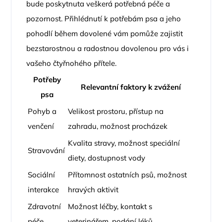
bude poskytnuta veškerá potřebná péče a
pozornost. Přihlédnutí k potřebám psa a jeho
pohodlí během dovolené vám pomůže zajistit
bezstarostnou a radostnou dovolenou pro vás i
vašeho čtyřnohého přítele.
Potřeby
Relevantní faktory k zvážení
psa
Pohyb a
Velikost prostoru, přístup na
venčení
zahradu, možnost procházek
Kvalita stravy, možnost speciální
Stravování
diety, dostupnost vody
Sociální
Přítomnost ostatních psů, možnost
interakce
hravých aktivit
Zdravotní
Možnost léčby, kontakt s
péče
veterinářem, podání léků