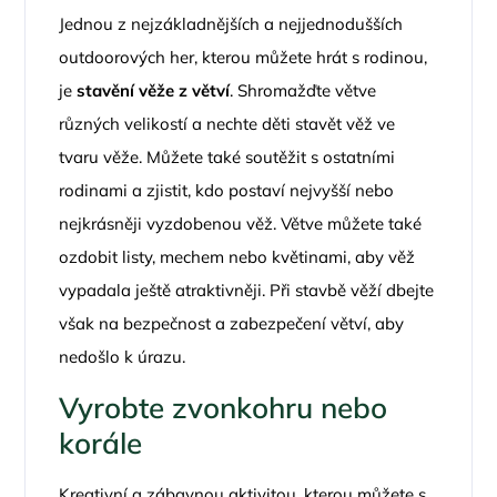
Jednou z nejzákladnějších a nejjednodušších
outdoorových her, kterou můžete hrát s rodinou,
je
stavění věže z větví
. Shromažďte větve
různých velikostí a nechte děti stavět věž ve
tvaru věže. Můžete také soutěžit s ostatními
rodinami a zjistit, kdo postaví nejvyšší nebo
nejkrásněji vyzdobenou věž. Větve můžete také
ozdobit listy, mechem nebo květinami, aby věž
vypadala ještě atraktivněji. Při stavbě věží dbejte
však na bezpečnost a zabezpečení větví, aby
nedošlo k úrazu.
Vyrobte zvonkohru nebo
korále
Kreativní a zábavnou aktivitou, kterou můžete s