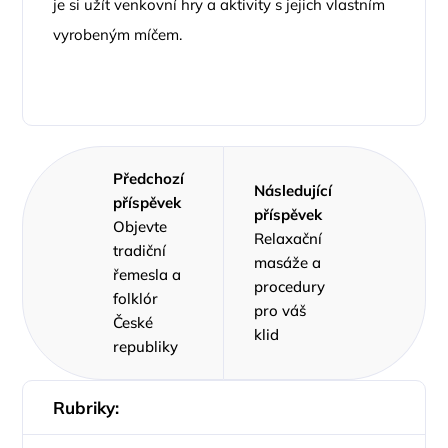
je si užít venkovní hry a aktivity s jejich vlastním
vyrobeným míčem.
Předchozí
Následující
příspěvek
příspěvek
Objevte
Relaxační
tradiční
masáže a
řemesla a
procedury
folklór
pro váš
České
klid
republiky
Rubriky: