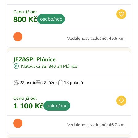
Cena již od:
800 Kč
osoba/noc
Vzdálenost vzdušně:
45.6 km
JEZ&SPI Plánice
Klatovská 33, 340 34 Plánice
22 osob
22 lůžek
18 pokojů
Cena již od:
1 100 Kč
pokoj/noc
Vzdálenost vzdušně:
46.7 km