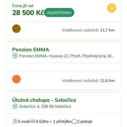
Cena již od:
28 500 Kč
objekt/týden
Vzdálenost vzdušně:
11.7 km
Penzion EMMA
Penzion EMMA, Husova 22, Plzeň, Plzeňský kraj 301
00, Česko
Vzdálenost vzdušně:
11.8 km
Pro rodiny s dětmi
Útulná chalupa - Sebečice
Dětské hřiště
Sebečice 4, 338 08 Sebečice
Dětský bazén
Venkovní gril
5 osob
4 lůžka + 1 přistýlka
2 pokoje
Pro majitele mazlíčků