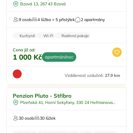
U vody
Bzová 13, 267 43 Bzová
V chráněném uzemí
9 osob
4 lůžka + 5 přistýlek
2 apartmány
Kuchyně
Wi-Fi
Rodinné pokoje
Balkon/terasa
Zvířata povolena
Cena již od:
1 000 Kč
apartmán/noc
Vzdálenost vzdušně:
27.9 km
Snídaně
Penzion Pluto - Stříbro
Pro turisty
Plzeňská 41, Horní Sekyřany, 330 24 Heřmanova
Pro cyklisty
Huť
Restaurace
30 osob
30 lůžek
Pro dělníky