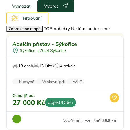
Vymazat
Vybrat
Filtrování
TOP nabídky
Nejlépe hodnocené
Zobrazit na mapě
Pro rodiny s dětmi
Doporučujeme
Adelčin přístav - Sýkořice
Půjčení kol
Sýkořice, 27024 Sýkořice
Venkovní bazén
Pro skupiny
13 osob
13 lůžek
4 pokoje
U vody
Kuchyně
Venkovní gril
Wi-Fi
Zvířata povolena
Pračka
Cena již od:
27 000 Kč
objekt/týden
Vzdálenost vzdušně:
39.8 km