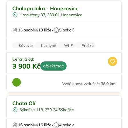
Vnitřní bazén
Chalupa Inka - Honezovice
Venkovní bazén
Hradišťany 37, 333 01 Honezovice
Vířivka
Sauna
13 osob
13 lůžek
5 pokojů
U vody
Kávovar
Kuchyně
Wi-Fi
Pračka
Sušička
Cena již od:
3 900 Kč
objekt/noc
Vzdálenost vzdušně:
38.9 km
Chata Olí
Sýkořice 118, 270 24 Sýkořice
16 osob
16 lůžek
4 pokoje