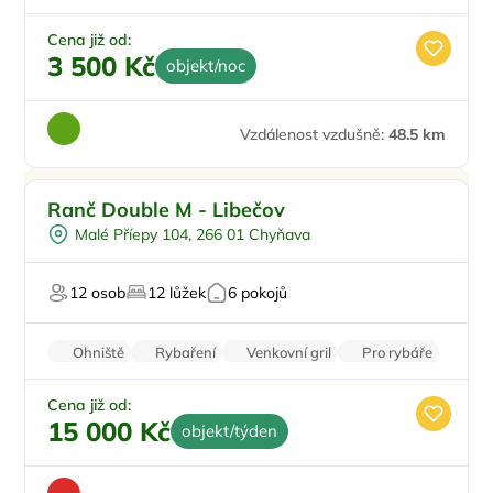
Cena již od:
3 500 Kč
objekt/noc
Vzdálenost vzdušně:
48.5 km
Pro rodiny s dětmi
Ranč Double M - Libečov
Pro skupiny
Malé Příepy 104, 266 01 Chyňava
Vyjížďky na koních
Na samotě
12 osob
12 lůžek
6 pokojů
U lesa
Ohniště
Rybaření
Venkovní gril
Pro rybáře
Zvířata povolena
Cena již od:
15 000 Kč
objekt/týden