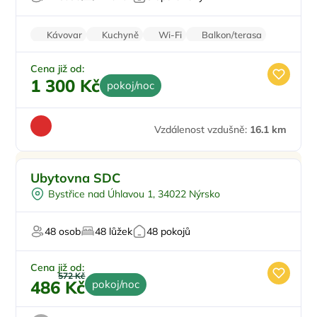
Kávovar
Kuchyně
Wi-Fi
Balkon/terasa
Zvířata povolena
Cena již od:
1 300 Kč
pokoj/noc
Vzdálenost vzdušně:
16.1 km
Sleva
Ubytovna SDC
Bystřice nad Úhlavou 1, 34022 Nýrsko
48 osob
48 lůžek
48 pokojů
Cena již od:
572 Kč
486 Kč
pokoj/noc