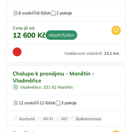
6 osob
6 lůžek
2 pokoje
Cena již od:
12 600 Kč
objekt/týden
Vzdálenost vzdušně:
23.1 km
Pro rodiny s dětmi
Chalupa k pronájmu - Manětín -
Pro milovníky historie
Vladměřice
Pro majitele mazlíčků
Vladměřice, 331 62 Manětín
12 osob
12 lůžek
3 pokoje
Kuchyně
Wi-Fi
WC
Balkon/terasa
Zvířata povolena