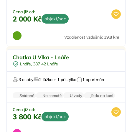
Cena již od:
2 000 Kč
objekt/noc
Vzdálenost vzdušně:
39.8 km
Pro dva
Chatka U Vlka - Lnáře
Koupací sud
Lnáře, 387 42 Lnáře
Zahrada
Pro majitele mazlíčků
3 osoby
2 lůžka + 1 přistýlka
1 apartmán
Pro milovníky luxusu
Snídaně
Na samotě
U vody
Jízda na koni
Zvířata povolena
Cena již od:
3 800 Kč
objekt/noc