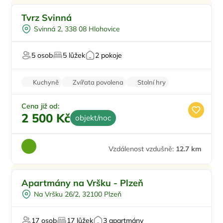
Pro rodiny s dětmi
Tvrz Svinná
Venkovní gril
Svinná 2, 338 08 Hlohovice
Pro cyklisty
Pro milovníky přírody
5 osob
5 lůžek
2 pokoje
Pro majitele mazlíčků
Kuchyně
Zvířata povolena
Stolní hry
Nekuřácký objekt
Parkování zdarma
Cena již od:
2 500 Kč
objekt/noc
Vzdálenost vzdušně:
12.7 km
Pro rodiny s dětmi
Apartmány na Vršku - Plzeň
Pro dva
Na Vršku 26/2, 32100 Plzeň
Pro turisty
17 osob
17 lůžek
3 apartmány