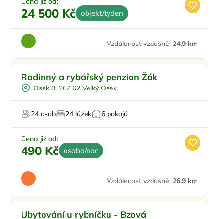
Cena již od:
24 500 Kč
objekt/týden
Vzdálenost vzdušně:
24.9 km
Rodinný a rybářský penzion Žák
Osek 8, 267 62 Velký Osek
24 osob
24 lůžek
6 pokojů
Cena již od:
490 Kč
osoba/noc
Vzdálenost vzdušně:
26.9 km
Pro rodiny s dětmi
Ubytování u rybníčku - Bzová