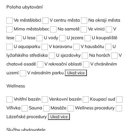
Poloha ubytování
Ve městě/obci
V centru města
Na okraji města
Mimo město/obec
Na samotě
Ve vinici
V
lese
U lesa
U vody
U jezera
U koupaliště
U aquaparku
V karavanu
V hausbótu
U
lyžařského střediska
U sjezdovky
Na horách
V
chatové osadě
V rekreační oblasti
V chráněném
uzemí
V národním parku
Ukaž více
Wellness
Vnitřní bazén
Venkovní bazén
Koupací sud
Vířivka
Sauna
Masáže
Wellness procedury
Lázeňské procedury
Ukaž více
Služby ubytovatele