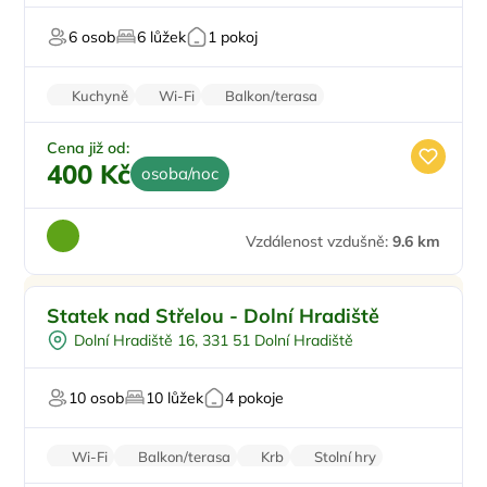
Zahrada
6 osob
6 lůžek
1 pokoj
Pro majitele mazlíčků
Kuchyně
Wi-Fi
Balkon/terasa
Zvířata povolena
Parkování zdarma
Cena již od:
400 Kč
osoba/noc
Vzdálenost vzdušně:
9.6 km
Pro rodiny s dětmi
Statek nad Střelou - Dolní Hradiště
Dětské hřiště
Dolní Hradiště 16, 331 51 Dolní Hradiště
U lesa
Pro milovníky přírody
10 osob
10 lůžek
4 pokoje
Pro majitele mazlíčků
Wi-Fi
Balkon/terasa
Krb
Stolní hry
Sušička