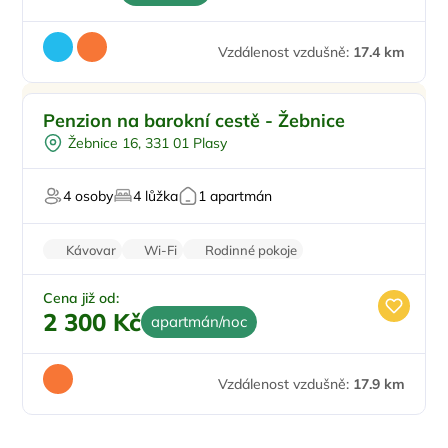
Vzdálenost vzdušně:
17.4 km
Dětské hřiště
Penzion na barokní cestě - Žebnice
Vířivka
Žebnice 16, 331 01 Plasy
Sauna
Pro milovníky přírody
4 osoby
4 lůžka
1 apartmán
Pro relaxaci
Kávovar
Wi-Fi
Rodinné pokoje
Balkon/terasa
Stolní hry
Cena již od:
2 300 Kč
apartmán/noc
Vzdálenost vzdušně:
17.9 km