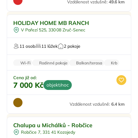
Vzdálenost vzdušně:
49.6 km
Pro rodiny s dětmi
HOLIDAY HOME MB RANCH
Vyjížďky na koních
V Pařezí 525, 330 08 Zruč-Senec
U lesa
Pro majitele mazlíčků
11 osob
11 lůžek
2 pokoje
Pro milovníky luxusu
Wi-Fi
Rodinné pokoje
Balkon/terasa
Krb
Pračka
Cena již od:
7 000 Kč
objekt/noc
Vzdálenost vzdušně:
6.4 km
Pro rodiny s dětmi
Chalupa u Michálků - Robčice
Ohniště
Robčice 7, 331 41 Kozojedy
Pro čtyři