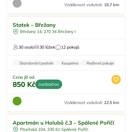
Vzdálenost vzdušně:
16.7 km
Sauna
Statek – Břežany
Pro sportovce
Břežany 14, 270 34 Břežany I
Firemní akce/teambuilding
Pro svatby a oslavy
30 osob
30 lůžek
12 pokojů
Standardní postele
Koupelna
Rodinné pokoje
Balkon/terasa
Krb
Cena již od:
850 Kč
osoba/noc
Vzdálenost vzdušně:
22.5 km
Apartmán u Holubů č.3 – Spálené Poříčí
Plzeňská 104, 335 61 Spálené Poříčí