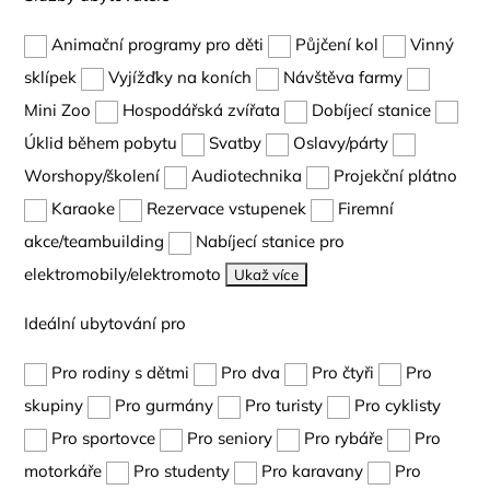
Animační programy pro děti
Půjčení kol
Vinný
sklípek
Vyjížďky na koních
Návštěva farmy
Mini Zoo
Hospodářská zvířata
Dobíjecí stanice
Úklid během pobytu
Svatby
Oslavy/párty
Worshopy/školení
Audiotechnika
Projekční plátno
Karaoke
Rezervace vstupenek
Firemní
akce/teambuilding
Nabíjecí stanice pro
elektromobily/elektromoto
Ukaž více
Ideální ubytování pro
Pro rodiny s dětmi
Pro dva
Pro čtyři
Pro
skupiny
Pro gurmány
Pro turisty
Pro cyklisty
Pro sportovce
Pro seniory
Pro rybáře
Pro
motorkáře
Pro studenty
Pro karavany
Pro