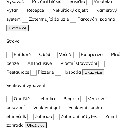
Vysavač
Požární hlásič
Sušička
Vinotéka
Výtah
Recepce
Nekuřácký objekt
Kamerový
systém
Zatemňující žaluzie
Parkování zdarma
Ukaž více
Strava
Snídaně
Oběd
Večeře
Polopenze
Plná
penze
All Inclusive
Vlastní stravování
Restaurace
Pizzerie
Hospoda
Ukaž více
Venkovní vybavení
Ohniště
Lehátka
Pergola
Venkovní
posezení
Venkovní gril
Venkovní sprcha
Slunečník
Zahrada
Zahradní nábytek
Zimní
zahrada
Ukaž více