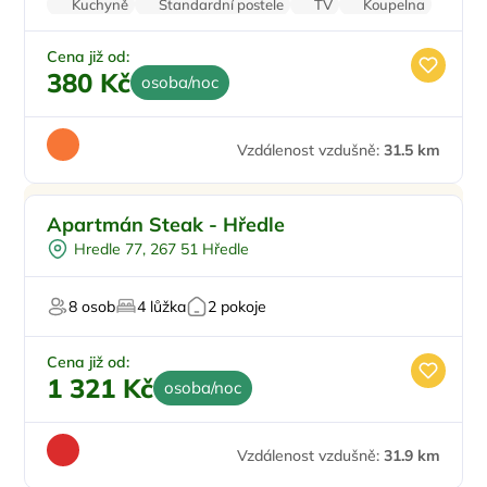
Kuchyně
Standardní postele
TV
Koupelna
Nekuřácký objekt
Cena již od:
380 Kč
osoba/noc
Vzdálenost vzdušně:
31.5 km
Apartmán Steak - Hředle
Hredle 77, 267 51 Hředle
8 osob
4 lůžka
2 pokoje
Cena již od:
1 321 Kč
osoba/noc
Vzdálenost vzdušně:
31.9 km