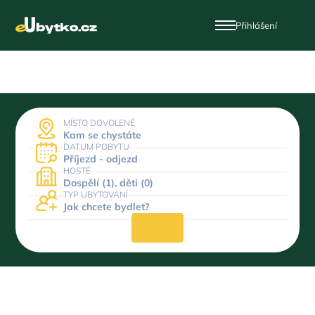
Přihlášení
MÍSTO DOVOLENÉ
Kam se chystáte
DATUM POBYTU
Příjezd - odjezd
HOSTÉ
Dospělí (1), děti (0)
TYP UBYTOVÁNÍ
Jak chcete bydlet?