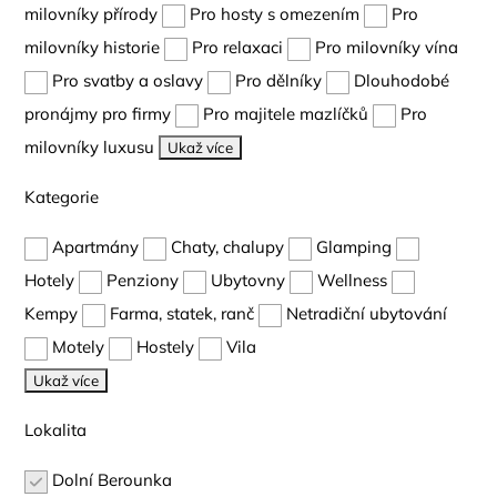
milovníky přírody
Pro hosty s omezením
Pro
milovníky historie
Pro relaxaci
Pro milovníky vína
Pro svatby a oslavy
Pro dělníky
Dlouhodobé
pronájmy pro firmy
Pro majitele mazlíčků
Pro
milovníky luxusu
Ukaž více
Kategorie
Apartmány
Chaty, chalupy
Glamping
Hotely
Penziony
Ubytovny
Wellness
Kempy
Farma, statek, ranč
Netradiční ubytování
Motely
Hostely
Vila
Ukaž více
Lokalita
Dolní Berounka