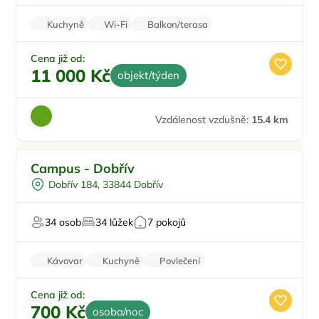
Kuchyně
Wi-Fi
Balkon/terasa
Zvířata povolena
Pračka
Cena již od:
11 000 Kč
objekt/týden
Vzdálenost vzdušně:
15.4 km
Pro rodiny s dětmi
Campus - Dobřív
Pro skupiny
Dobřív 184, 33844 Dobřív
Worshopy/školení
Pro svatby a oslavy
34 osob
34 lůžek
7 pokojů
Pro majitele mazlíčků
Kávovar
Kuchyně
Povlečení
Patrové postele
Balkon/terasa
Cena již od:
700 Kč
osoba/noc