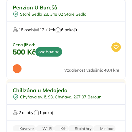
Doporučujeme
Penzion U Burešů
Staré Sedlo 28, 348 02 Staré Sedlo
18 osob
12 lůžek
6 pokojů
Cena již od:
500 Kč
osoba/noc
Vzdálenost vzdušně:
48.4 km
Koupací sud
Chillzóna u Medojeda
Sauna
Chyňava ev. č. 93, Chyňava, 267 07 Beroun
U lesa
U vody
2 osoby
1 pokoj
Kávovar
Wi-Fi
Krb
Stolní hry
Minibar