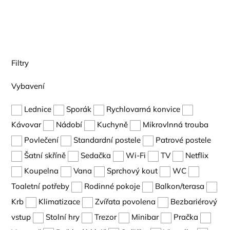
Filtry
Vybavení
Lednice
Sporák
Rychlovarná konvice
Kávovar
Nádobí
Kuchyně
Mikrovlnná trouba
Povlečení
Standardní postele
Patrové postele
Šatní skříně
Sedačka
Wi-Fi
TV
Netflix
Koupelna
Vana
Sprchový kout
WC
Toaletní potřeby
Rodinné pokoje
Balkon/terasa
Krb
Klimatizace
Zvířata povolena
Bezbariérový
vstup
Stolní hry
Trezor
Minibar
Pračka