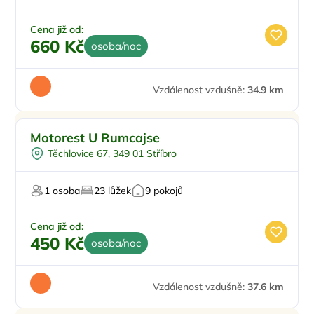
Cena již od:
660 Kč
osoba/noc
Vzdálenost vzdušně:
34.9 km
Motorest U Rumcajse
Těchlovice 67, 349 01 Stříbro
1 osoba
23 lůžek
9 pokojů
Cena již od:
450 Kč
osoba/noc
Vzdálenost vzdušně:
37.6 km