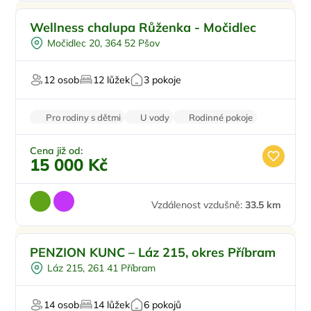
Venkovní bazén
Wellness chalupa Růženka - Močidlec
Koupací sud
Močidlec 20, 364 52 Pšov
Vířivka
Sauna
12 osob
12 lůžek
3 pokoje
Masáže
Pro rodiny s dětmi
U vody
Rodinné pokoje
Krb
Pro majitele mazlíčků
Cena již od:
15 000 Kč
Vzdálenost vzdušně:
33.5 km
PENZION KUNC – Láz 215, okres Příbram
Láz 215, 261 41 Příbram
14 osob
14 lůžek
6 pokojů