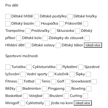
Pro děti
Dětské hřiště
Dětská postýlka
Dětské hračky
Dětský bazén
Houpačka
Pískoviště
Trampolína
Prolézačky
Skluzavka
Dětský
příbor
Dětské kolo
Záslepky do zásuvek
Hlídání dětí
Dětské oslavy
Dětský tábor
Ukaž více
Sportovní možnosti
Turistika
Cykloturistika
Rybaření
Sjezdové
lyžování
Vodní sporty
Kulečník
Šipky
Fitness
Fotbal
Tenis
Golf
Snowboard
Běžky
Badminton
Pingpong
Bowling
Basketbal
Volejbal
Bruslení
Curling
Minigolf
Cyklotraily
Jízda na koni
Ukaž více