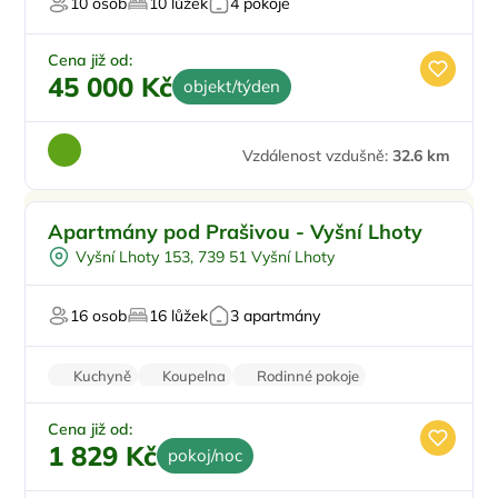
10 osob
10 lůžek
4 pokoje
Cena již od:
45 000 Kč
objekt/týden
Vzdálenost vzdušně:
32.6 km
Pro rodiny s dětmi
Apartmány pod Prašivou - Vyšní Lhoty
Na okraji města
Vyšní Lhoty 153, 739 51 Vyšní Lhoty
Pro turisty
Pro cyklisty
16 osob
16 lůžek
3 apartmány
Pro milovníky přírody
Kuchyně
Koupelna
Rodinné pokoje
Balkon/terasa
Klimatizace
Cena již od:
1 829 Kč
pokoj/noc