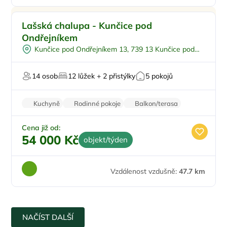
Koupací sud
Lašská chalupa - Kunčice pod
Firemní akce/teambuilding
Ondřejníkem
Pro svatby a oslavy
Kunčice pod Ondřejníkem 13, 739 13 Kunčice pod
Na horách
Ondřejníkem
Bezbariérový vstup
14 osob
12 lůžek + 2 přistýlky
5 pokojů
Kuchyně
Rodinné pokoje
Balkon/terasa
Zvířata povolena
Stolní hry
Cena již od:
54 000 Kč
objekt/týden
Vzdálenost vzdušně:
47.7 km
NAČÍST DALŠÍ