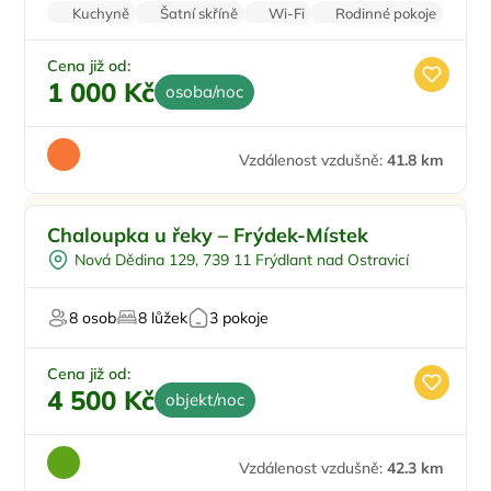
Kuchyně
Šatní skříně
Wi-Fi
Rodinné pokoje
Zatemňující žaluzie
Cena již od:
1 000 Kč
osoba/noc
Vzdálenost vzdušně:
41.8 km
Chaloupka u řeky – Frýdek-Místek
Nová Dědina 129, 739 11 Frýdlant nad Ostravicí
8 osob
8 lůžek
3 pokoje
Cena již od:
4 500 Kč
objekt/noc
Vzdálenost vzdušně:
42.3 km