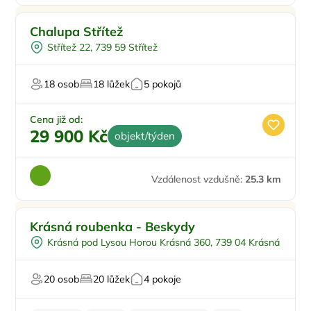
Chalupa Střítež
Střítež 22, 739 59 Střítež
18 osob
18 lůžek
5 pokojů
Cena již od:
29 900 Kč
objekt/týden
Vzdálenost vzdušně:
25.3 km
Pro rodiny s dětmi
Krásná roubenka - Beskydy
Koupací sud
Krásná pod Lysou Horou Krásná 360, 739 04 Krásná
Vířivka
Sauna
20 osob
20 lůžek
4 pokoje
Pro milovníky přírody