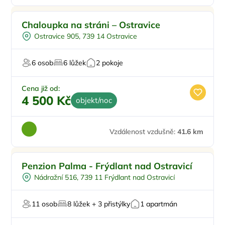
Chaloupka na stráni – Ostravice
Ostravice 905, 739 14 Ostravice
6 osob
6 lůžek
2 pokoje
Cena již od:
4 500 Kč
objekt/noc
Vzdálenost vzdušně:
41.6 km
Pro turisty
Penzion Palma - Frýdlant nad Ostravicí
Pro sportovce
Nádražní 516, 739 11 Frýdlant nad Ostravicí
Pro milovníky přírody
11 osob
8 lůžek + 3 přistýlky
1 apartmán