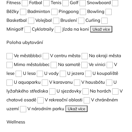
Fitness
Fotbal
Tenis
Golf
Snowboard
Běžky
Badminton
Pingpong
Bowling
Basketbal
Volejbal
Bruslení
Curling
Minigolf
Cyklotraily
Jízda na koni
Ukaž více
Poloha ubytování
Ve městě/obci
V centru města
Na okraji města
Mimo město/obec
Na samotě
Ve vinici
V
lese
U lesa
U vody
U jezera
U koupaliště
U aquaparku
V karavanu
V hausbótu
U
lyžařského střediska
U sjezdovky
Na horách
V
chatové osadě
V rekreační oblasti
V chráněném
uzemí
V národním parku
Ukaž více
Wellness