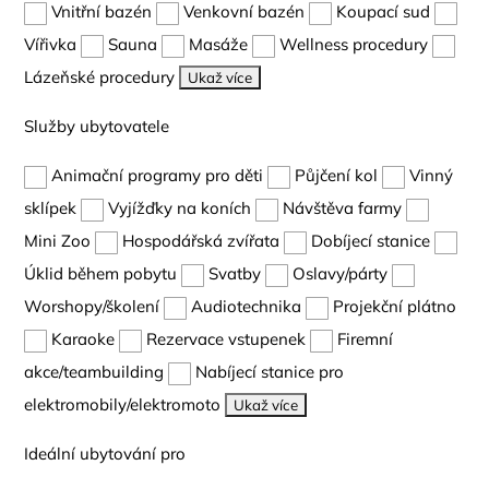
Vnitřní bazén
Venkovní bazén
Koupací sud
Vířivka
Sauna
Masáže
Wellness procedury
Lázeňské procedury
Ukaž více
Služby ubytovatele
Animační programy pro děti
Půjčení kol
Vinný
sklípek
Vyjížďky na koních
Návštěva farmy
Mini Zoo
Hospodářská zvířata
Dobíjecí stanice
Úklid během pobytu
Svatby
Oslavy/párty
Worshopy/školení
Audiotechnika
Projekční plátno
Karaoke
Rezervace vstupenek
Firemní
akce/teambuilding
Nabíjecí stanice pro
elektromobily/elektromoto
Ukaž více
Ideální ubytování pro