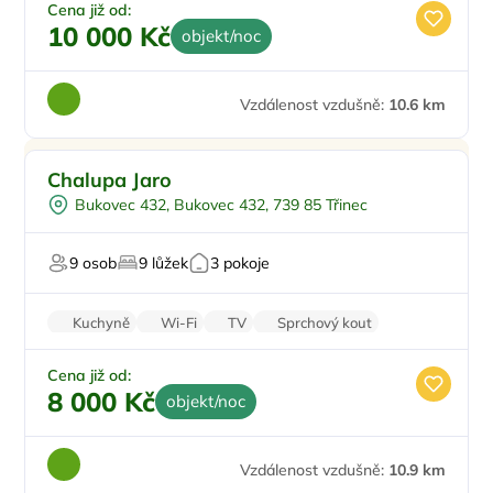
Cena již od:
10 000 Kč
objekt/noc
Vzdálenost vzdušně:
10.6 km
Pro skupiny
Chalupa Jaro
Vířivka
Bukovec 432, Bukovec 432, 739 85 Třinec
Sauna
Pro hosty s omezením
9 osob
9 lůžek
3 pokoje
Kuchyně
Wi-Fi
TV
Sprchový kout
Bezbariérový vstup
Cena již od:
8 000 Kč
objekt/noc
Vzdálenost vzdušně:
10.9 km