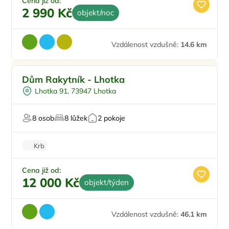
Cena již od:
2 990 Kč
objekt/noc
Vzdálenost vzdušně:
14.6 km
Vířivka
Doporučujeme
Dům Rakytník - Lhotka
Na samotě
Lhotka 91, 73947 Lhotka
Šipky
Pro hosty s omezením
8 osob
8 lůžek
2 pokoje
Pingpong
Krb
Cena již od:
12 000 Kč
objekt/týden
Vzdálenost vzdušně:
46.1 km