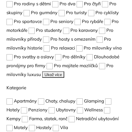
Pro rodiny s dětmi
Pro dva
Pro čtyři
Pro
skupiny
Pro gurmány
Pro turisty
Pro cyklisty
Pro sportovce
Pro seniory
Pro rybáře
Pro
motorkáře
Pro studenty
Pro karavany
Pro
milovníky přírody
Pro hosty s omezením
Pro
milovníky historie
Pro relaxaci
Pro milovníky vína
Pro svatby a oslavy
Pro dělníky
Dlouhodobé
pronájmy pro firmy
Pro majitele mazlíčků
Pro
milovníky luxusu
Ukaž více
Kategorie
Apartmány
Chaty, chalupy
Glamping
Hotely
Penziony
Ubytovny
Wellness
Kempy
Farma, statek, ranč
Netradiční ubytování
Motely
Hostely
Vila