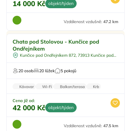
14 000 Kč
objekt/týden
Vzdálenost vzdušně:
47.2 km
Pro rodiny s dětmi
Chata pod Stolovou - Kunčice pod
Dětské hřiště
Ondřejníkem
Venkovní bazén
Kunčice pod Ondřejníkem 872, 73913 Kunčice pod
Pro skupiny
Ondřejníkem
U lesa
20 osob
20 lůžek
5 pokojů
Kávovar
Wi-Fi
Balkon/terasa
Krb
Pračka
Cena již od:
42 000 Kč
objekt/týden
Vzdálenost vzdušně:
47.5 km