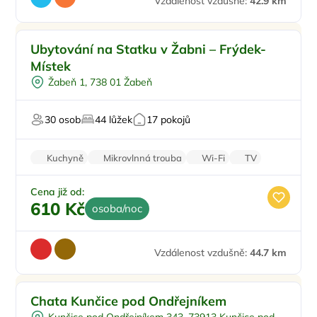
Vzdálenost vzdušně:
42.9 km
Pro turisty
Ubytování na Statku v Žabni – Frýdek-
U lesa
Místek
Pro dělníky
Žabeň 1, 738 01 Žabeň
Dlouhodobé pronájmy pro firmy
30 osob
44 lůžek
17 pokojů
Kuchyně
Mikrovlnná trouba
Wi-Fi
TV
Sprchový kout
Cena již od:
610 Kč
osoba/noc
Vzdálenost vzdušně:
44.7 km
Venkovní bazén
Doporučujeme
Chata Kunčice pod Ondřejníkem
Vířivka