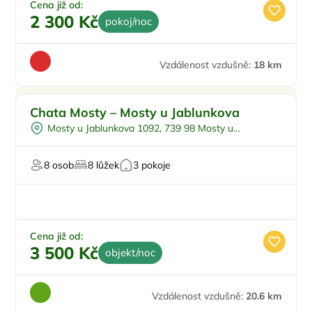
Cena již od:
2 300 Kč
pokoj/noc
Vzdálenost vzdušně:
18 km
Pro rodiny s dětmi
Chata Mosty – Mosty u Jablunkova
Pro skupiny
Mosty u Jablunkova 1092, 739 98 Mosty u
Vířivka
Jablunkova
Sauna
8 osob
8 lůžek
3 pokoje
Cena již od:
3 500 Kč
objekt/noc
Vzdálenost vzdušně:
20.6 km