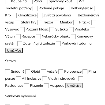
Koupelna
Vana
Sprchový kout
WC
Toaletní potřeby
Rodinné pokoje
Balkon/terasa
Krb
Klimatizace
Zvířata povolena
Bezbariérový
vstup
Stolní hry
Trezor
Minibar
Pračka
Vysavač
Požární hlásič
Sušička
Vinotéka
Výtah
Recepce
Nekuřácký objekt
Kamerový
systém
Zatemňující žaluzie
Parkování zdarma
Ukaž více
Strava
Snídaně
Oběd
Večeře
Polopenze
Plná
penze
All Inclusive
Vlastní stravování
Restaurace
Pizzerie
Hospoda
Ukaž více
Venkovní vybavení