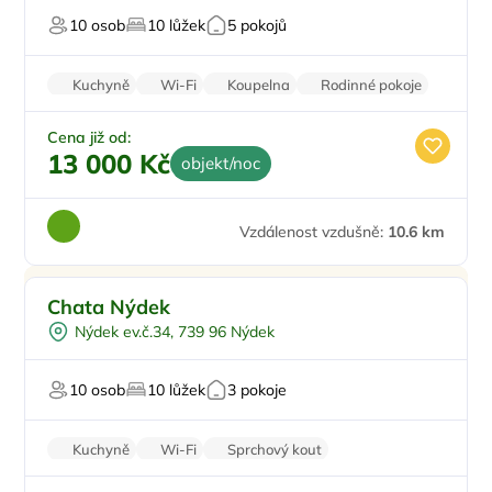
Sauna
10 osob
10 lůžek
5 pokojů
Pro relaxaci
Kuchyně
Wi-Fi
Koupelna
Rodinné pokoje
Cena již od:
13 000 Kč
objekt/noc
Vzdálenost vzdušně:
10.6 km
Venkovní bazén
Chata Nýdek
Pro milovníky přírody
Nýdek ev.č.34, 739 96 Nýdek
Firemní akce/teambuilding
Pro svatby a oslavy
10 osob
10 lůžek
3 pokoje
Kuchyně
Wi-Fi
Sprchový kout
Balkon/terasa
Zvířata povolena