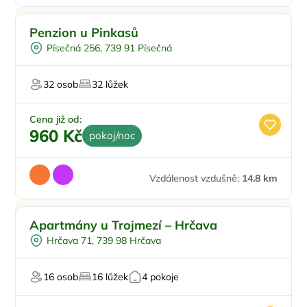
Penzion u Pinkasů
Písečná 256, 739 91 Písečná
32 osob
32 lůžek
Cena již od:
960 Kč
pokoj/noc
Vzdálenost vzdušně:
14.8 km
Apartmány u Trojmezí – Hrčava
Hrčava 71, 739 98 Hrčava
16 osob
16 lůžek
4 pokoje