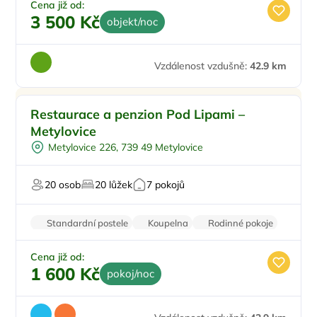
Cena již od:
3 500 Kč
objekt/noc
Vzdálenost vzdušně:
42.9 km
Snídaně
Restaurace a penzion Pod Lipami –
Půjčení kol
Metylovice
Pro relaxaci
Metylovice 226, 739 49 Metylovice
Pro svatby a oslavy
20 osob
20 lůžek
7 pokojů
Standardní postele
Koupelna
Rodinné pokoje
Trezor
Nekuřácký objekt
Cena již od:
1 600 Kč
pokoj/noc