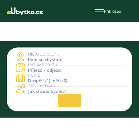
Přihlášení
MÍSTO DOVOLENÉ
Kam se chystáte
DATUM POBYTU
Příjezd - odjezd
HOSTÉ
Dospělí (1), děti (0)
TYP UBYTOVÁNÍ
Jak chcete bydlet?