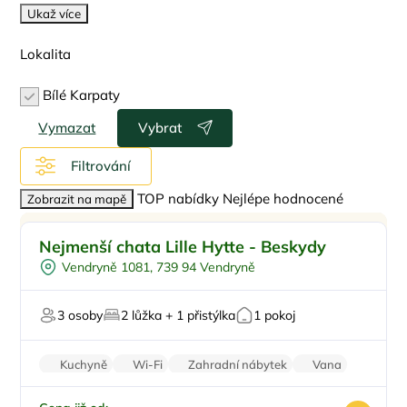
Ukaž více
Lokalita
Bílé Karpaty
Vymazat
Vybrat
Filtrování
TOP nabídky
Nejlépe hodnocené
Zobrazit na mapě
Ohniště
Doporučujeme
Nejmenší chata Lille Hytte - Beskydy
U lesa
Top
Vendryně 1081, 739 94 Vendryně
Pro milovníky přírody
Na horách
3 osoby
2 lůžka + 1 přistýlka
1 pokoj
Pro majitele mazlíčků
Kuchyně
Wi-Fi
Zahradní nábytek
Vana
Balkon/terasa