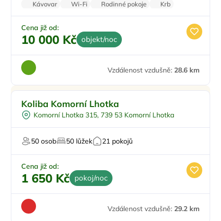
Kávovar
Wi-Fi
Rodinné pokoje
Krb
Stolní hry
Cena již od:
10 000 Kč
objekt/noc
Vzdálenost vzdušně:
28.6 km
Doporučujeme
Koliba Komorní Lhotka
Komorní Lhotka 315, 739 53 Komorní Lhotka
50 osob
50 lůžek
21 pokojů
Cena již od:
1 650 Kč
pokoj/noc
Vzdálenost vzdušně:
29.2 km