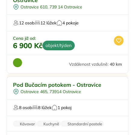
Ostravice
Ostravice 610, 739 14 Ostravice
12 osob
12 lůžek
4 pokoje
Cena již od:
6 900 Kč
objekt/týden
Vzdálenost vzdušně:
40 km
Vířivka
Doporučujeme
Pod Bučacím potokem - Ostravice
Venkovní gril
Ostravice 465, 73914 Ostravice
Sauna
8 osob
8 lůžek
1 pokoj
Kávovar
Kuchyně
Standardní postele
Wi-Fi
Krb