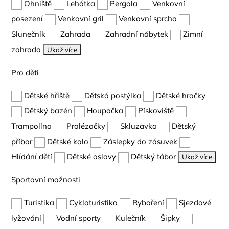
Ohniště
Lehátka
Pergola
Venkovní
posezení
Venkovní gril
Venkovní sprcha
Slunečník
Zahrada
Zahradní nábytek
Zimní
zahrada
Ukaž více
Pro děti
Dětské hřiště
Dětská postýlka
Dětské hračky
Dětský bazén
Houpačka
Pískoviště
Trampolína
Prolézačky
Skluzavka
Dětský
příbor
Dětské kolo
Záslepky do zásuvek
Hlídání dětí
Dětské oslavy
Dětský tábor
Ukaž více
Sportovní možnosti
Turistika
Cykloturistika
Rybaření
Sjezdové
lyžování
Vodní sporty
Kulečník
Šipky