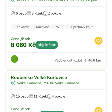
Kunčice pod Ondřejníkem 343, 73913 Kunčice pod
Venkovní gril
Ondřejníkem
Sauna
6 osob
8 lůžek
2 pokoje
Kávovar
Kuchyně
Wi-Fi
Sprchový kout
Krb
Cena již od:
8 060 Kč
objekt/noc
Vzdálenost vzdušně:
46.6 km
Doporučujeme
Roubenka Velké Karlovice
Velké Karlovice, 756 06 Velké Karlovice
15 osob
11 lůžek
4 pokoje
Cena již od: