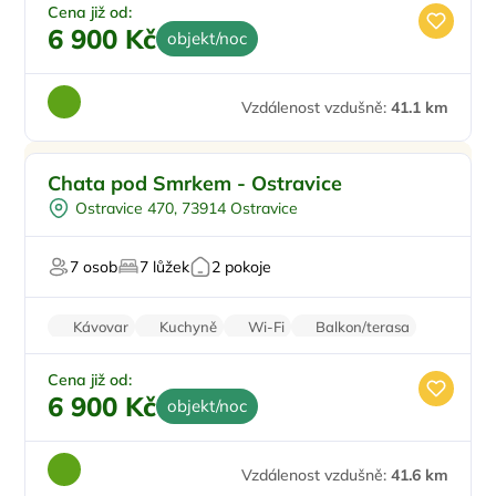
Cena již od:
6 900 Kč
objekt/noc
Vzdálenost vzdušně:
41.1 km
Vířivka
Doporučujeme
Chata pod Smrkem - Ostravice
Venkovní gril
Ostravice 470, 73914 Ostravice
Sauna
7 osob
7 lůžek
2 pokoje
Kávovar
Kuchyně
Wi-Fi
Balkon/terasa
Krb
Cena již od:
6 900 Kč
objekt/noc
Vzdálenost vzdušně:
41.6 km