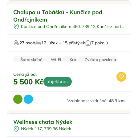
Dětské hřiště
Doporučujeme
Chalupa u Tabášků - Kunčice pod
Polopenze
Ondřejníkem
Na samotě
Kunčice pod Ondřejníkem 460, 739 13 Kunčice pod
U lesa
Ondřejníkem
Pro svatby a oslavy
27 osob
12 lůžek + 15 přistýlek
7 pokojů
Šatní skříně
Wi-Fi
Krb
Zvířata povolena
Pračka
Cena již od:
5 500 Kč
objekt/noc
Vzdálenost vzdušně:
48.3 km
Pro rodiny s dětmi
Wellness chata Nýdek
Venkovní bazén
Nýdek 117, 739 96 Nýdek
Vířivka