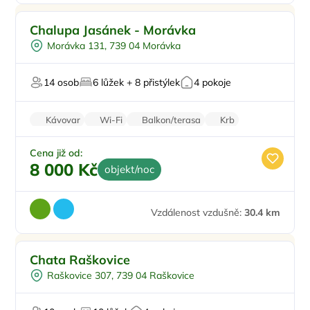
Venkovní bazén
Chalupa Jasánek - Morávka
Koupací sud
Morávka 131, 739 04 Morávka
Sauna
Na horách
14 osob
6 lůžek + 8 přistýlek
4 pokoje
V chráněném uzemí
Kávovar
Wi-Fi
Balkon/terasa
Krb
Pračka
Cena již od:
8 000 Kč
objekt/noc
Vzdálenost vzdušně:
30.4 km
Chata Raškovice
Raškovice 307, 739 04 Raškovice