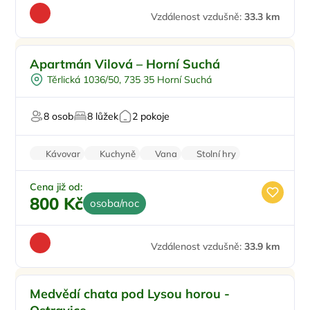
Vzdálenost vzdušně:
33.3 km
Pro rodiny s dětmi
Apartmán Vilová – Horní Suchá
Ve městě/obci
Těrlická 1036/50, 735 35 Horní Suchá
Dlouhodobé pronájmy pro firmy
8 osob
8 lůžek
2 pokoje
Kávovar
Kuchyně
Vana
Stolní hry
Pračka
Cena již od:
800 Kč
osoba/noc
Vzdálenost vzdušně:
33.9 km
Medvědí chata pod Lysou horou -