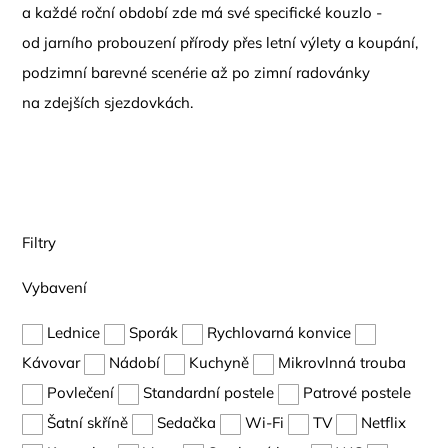
a každé roční období zde má své specifické kouzlo -
od jarního probouzení přírody přes letní výlety a koupání,
podzimní barevné scenérie až po zimní radovánky
na zdejších sjezdovkách.
Filtry
Vybavení
Lednice
Sporák
Rychlovarná konvice
Kávovar
Nádobí
Kuchyně
Mikrovlnná trouba
Povlečení
Standardní postele
Patrové postele
Šatní skříně
Sedačka
Wi-Fi
TV
Netflix