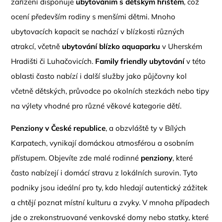
zařízení disponuje
ubytováním s dětským hřištěm
, což
ocení především rodiny s menšími dětmi. Mnoho
ubytovacích kapacit se nachází v blízkosti různých
atrakcí, včetně
ubytování blízko aquaparku
v Uherském
Hradišti či Luhačovicích.
Family friendly ubytování
v této
oblasti často nabízí i další služby jako půjčovny kol
včetně dětských, průvodce po okolních stezkách nebo tipy
na výlety vhodné pro různé věkové kategorie dětí.
Penziony v České republice
, a obzvláště ty v Bílých
Karpatech, vynikají domáckou atmosférou a osobním
přístupem. Objevíte zde malé rodinné
penziony
, které
často nabízejí i domácí stravu z lokálních surovin. Tyto
podniky jsou ideální pro ty, kdo hledají autentický zážitek
a chtějí poznat místní kulturu a zvyky. V mnoha případech
jde o zrekonstruované venkovské domy nebo statky, které