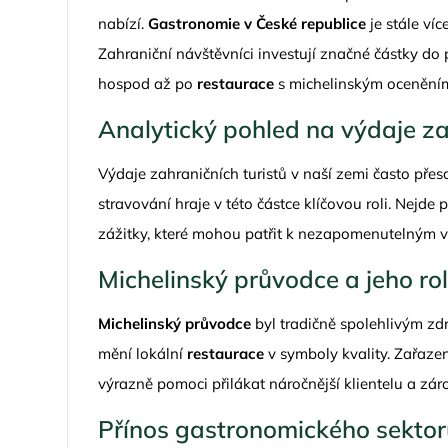
nabízí.
Gastronomie v České republice
je stále víc
Zahraniční návštěvníci investují značné částky do p
hospod až po
restaurace
s michelinským ocenění
Analytický pohled na výdaje za
Výdaje zahraničních turistů v naší zemi často přesa
stravování hraje v této částce klíčovou roli. Nejde
zážitky, které mohou patřit k nezapomenutelným 
Michelinský průvodce a jeho rol
Michelinský průvodce
byl tradičně spolehlivým zd
mění lokální
restaurace
v symboly kvality. Zařaze
výrazně pomoci přilákat náročnější klientelu a záro
Přínos gastronomického sekto