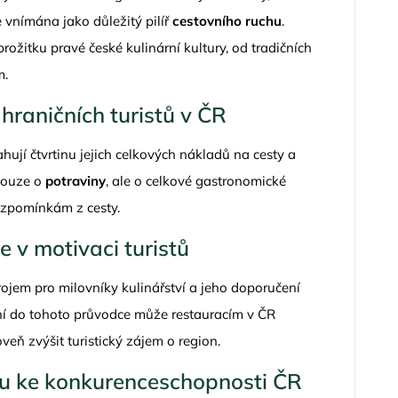
e vnímána jako důležitý pilíř
cestovního ruchu
.
rožitku pravé české kulinární kultury, od tradičních
m.
hraničních turistů v ČR
hují čtvrtinu jejich celkových nákladů na cesty a
 pouze o
potraviny
, ale o celkové gastronomické
vzpomínkám z cesty.
e v motivaci turistů
rojem pro milovníky kulinářství a jeho doporučení
ní do tohoto průvodce může restauracím v ČR
veň zvýšit turistický zájem o region.
ru ke konkurenceschopnosti ČR