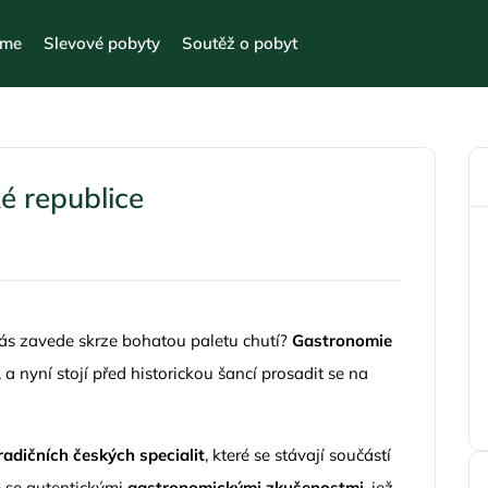
eme
Slevové pobyty
Soutěž o pobyt
é republice
ý vás zavede skrze bohatou paletu chutí?
Gastronomie
, a nyní stojí před historickou šancí prosadit se na
radičních českých specialit
, které se stávají součástí
 se autentickými
gastronomickými zkušenostmi
, jež