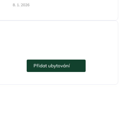
8. 1. 2026
Přidejte se k eUbytko.cz i vy.
Přidat ubytování