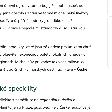
í úrovni a jsou v tomto boji již dlouho úspěšné.
y
, jenž dostaly uznání ve formě
michelinské hvězdy
,
se. Tyto úspěšné podniky jsou důkazem, že
 ruku v ruce s nejvyššími standardy a jsou zárukou
ální produkty, které jsou základem pro unikátní chuť
 a objevíte nekonečnou paletu lokálních lahůdek a
 regionech. Michelinův průvodce tak vede milovníky
ně tradičních kulinářských destinací, které v
České
ké speciality
íležitost zaměřit se na
regionální turistiku
a
 Není to jen o Praze;
gastronomie v České republice
je