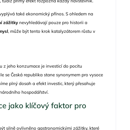
b, tudíž přímý efekt rozpozná každý návštěvník.
 vyplývá také ekonomický přínos. S ohledem na
ní zážitky
nevyhledávají pouze pro historii a
mysl
, může být tento krok katalyzátorem růstu v
ku z jeho konzumace je investicí do pocitu
mile se Česká republika stane synonymem pro vysoce
níme plný dosah a efekt investic, který přesahuje
 národního hospodářství.
e jako klíčový faktor pro
ýt silně ovlivněno gastronomickými zážitky, které