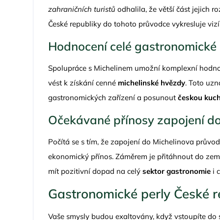
zahraničních turistů
odhalila, že větší část jejich
České republiky do tohoto průvodce vykresluje vizí
Hodnocení celé gastronomické 
Spolupráce s Michelinem umožní komplexní hodnoce
vést k získání cenné
michelinské hvězdy
. Toto uz
gastronomických zařízení a posunout
českou kuch
Očekávané přínosy zapojení d
Počítá se s tím, že zapojení do Michelinova průvod
ekonomický přínos. Záměrem je přitáhnout do země
mít pozitivní dopad na celý
sektor gastronomie
i 
Gastronomické perly České r
Vaše smysly budou exaltovány, když vstoupíte do