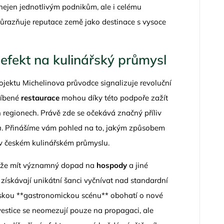
nejen jednotlivým podnikům, ale i celému
důrazňuje reputace země jako destinace s vysoce
 efekt na kulinářský průmysl
ojektu Michelinova průvodce signalizuje revoluční
líbené
restaurace
mohou díky této podpoře zažít
ch regionech. Právě zde se očekává značný příliv
h
. Přinášíme vám pohled na to, jakým způsobem
u v českém kulinářském průmyslu.
může mít významný dopad na
hospody
a jiné
získávají unikátní šanci vyčnívat nad standardní
skou **gastronomickou scénu** obohatí o nové
nvestice se neomezují pouze na propagaci, ale