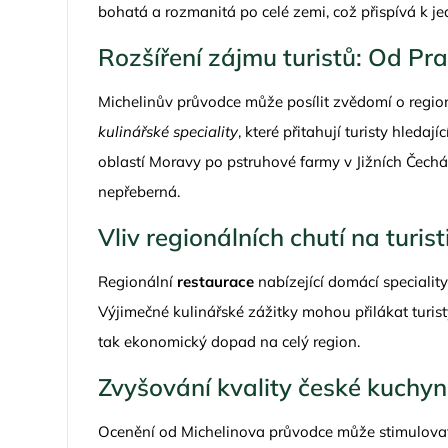
bohatá a rozmanitá po celé zemi, což přispívá k je
Rozšíření zájmu turistů: Od Pr
Michelinův průvodce může posílit zvědomí o regio
kulinářské speciality
, které přitahují turisty hleda
oblastí Moravy po pstruhové farmy v Jižních Čechác
nepřeberná.
Vliv regionálních chutí na turis
Regionální
restaurace
nabízející domácí specialit
Výjimečné kulinářské zážitky mohou přilákat turis
tak ekonomický dopad na celý region.
Zvyšování kvality české kuchyn
Ocenění od Michelinova průvodce může stimulov