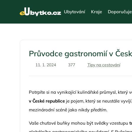
Ubytování
Kraje
Doporučuj
Průvodce gastronomií v Česk
11. 1. 2024
377
Tipy na cestování
Potrpíte si na vynikající kulinářské průmysl, kter
v České republice
je pojem, který se neustále vyvíjí
mezinárodní scéně jako nikdy předtím.
Vaše chuťové buňky mohou být svědky vzestupu
t
globálního gastronomického povědomí. S Pyšníme