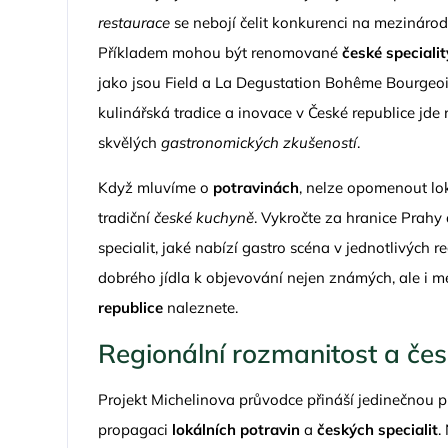
restaurace
se nebojí čelit konkurenci na mezinárodn
Příkladem mohou být renomované
české specialit
jako jsou Field a La Degustation Bohême Bourgeoi
kulinářská tradice a inovace v České republice jde
skvělých
gastronomických zkušeností
.
Když mluvíme o
potravinách
, nelze opomenout lok
tradiční
české kuchyně
. Vykročte za hranice Prahy
specialit, jaké nabízí gastro scéna v jednotlivých
dobrého jídla k objevování nejen známých, ale i mé
republice
naleznete.
Regionální rozmanitost a čes
Projekt Michelinova průvodce přináší jedinečnou př
propagaci
lokálních potravin
a
českých specialit
.