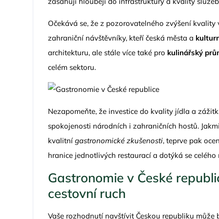
zasahují hlouběji do infrastruktury a kvality služe
Očekává se, že z pozorovatelného zvýšení kvality
zahraniční návštěvníky, kteří česká města a
kultur
architekturu, ale stále více také pro
kulinářský prů
celém sektoru.
Nezapomeňte, že investice do kvality jídla a zážit
spokojenosti národních i zahraničních hostů. Jak
kvalitní
gastronomické zkušenosti
, teprve pak oce
hranice jednotlivých restaurací a dotýká se celého
Gastronomie v České republic
cestovní ruch
Vaše rozhodnutí navštívit Českou republiku může b