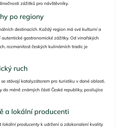
dinečnosti zážitků pro návštěvníky.
ahy po regiony
nálních destinacích. Každý region má své
kulturní
a
jící autentické gastronomické zážitky. Od vinařských
h, rozmanitost českých kulinárních tradic je
tický ruch
y se stávají katalyzátorem pro
turistiku
v dané oblasti.
ty do méně známých částí České republiky, posilujíce
ě a lokální producenti
at
lokální producenty
k udržení a zdokonalení kvality