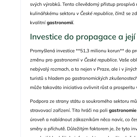
svých výrobků. Tento cílevědomý přístup prospívá 
kulinářskému sektoru
v České republice
, čímž se z
kvalitní
gastronomií
.
Investice do propagace a její
Promyšlená investice **51,3 milionu korun** do pr
změnu pro
gastronomii v České republice
. Vaše ob
nebývalý rozmach, a to nejen v Praze, ale i v jiný
turistů s hladem po
gastronomických zkušenostec
může takováto iniciativa ovlivnit růst a prosperit
Podpora ze strany státu a soukromého sektoru 
stravovací zařízení. Tito hráči na poli
gastronomie
úroveň a nabídnout zákazníkům něco navíc, co če
směry a příchutě. Důležitým faktorem je, že tyto i