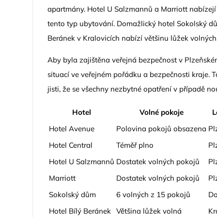
apartmány. Hotel U Salzmannů a Marriott nabízejí d
tento typ ubytování. Domažlický hotel Sokolský dů
Beránek v Kralovicích nabízí většinu lůžek volných
Aby byla zajištěna veřejná bezpečnost v Plzeňské
situací ve veřejném pořádku a bezpečnosti kraje.
jisti, že se všechny nezbytné opatření v případě no
Hotel
Volné pokoje
L
Hotel Avenue
Polovina pokojů obsazena
Pl
Hotel Central
Téměř plno
Pl
Hotel U Salzmannů
Dostatek volných pokojů
Pl
Marriott
Dostatek volných pokojů
Pl
Sokolský dům
6 volných z 15 pokojů
Do
Hotel Bílý Beránek
Většina lůžek volná
Kr