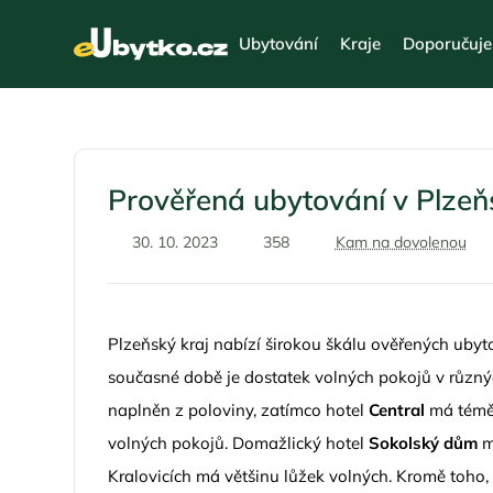
Ubytování
Kraje
Doporučuj
Prověřená ubytování v Plzeňs
30. 10. 2023
358
Kam na dovolenou
Plzeňský kraj nabízí širokou škálu ověřených ubytová
současné době je dostatek volných pokojů v různýc
naplněn z poloviny, zatímco hotel
Central
má téměř
volných pokojů. Domažlický hotel
Sokolský dům
m
Kralovicích má většinu lůžek volných. Kromě toho