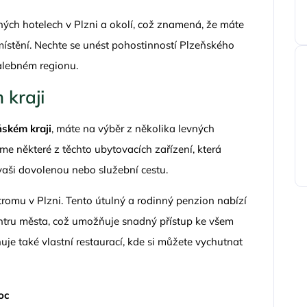
ých hotelech v Plzni a okolí, což znamená, že máte
ístění. Nechte se unést pohostinností Plzeňského
alebném regionu.
 kraji
ňském kraji
, máte na výběr z několika levných
íme některé z těchto ubytovacích zařízení, která
vaši dovolenou nebo služební cestu.
romu v Plzni. Tento útulný a rodinný penzion nabízí
entru města, což umožňuje snadný přístup ke všem
uje také vlastní restaurací, kde si můžete vychutnat
oc