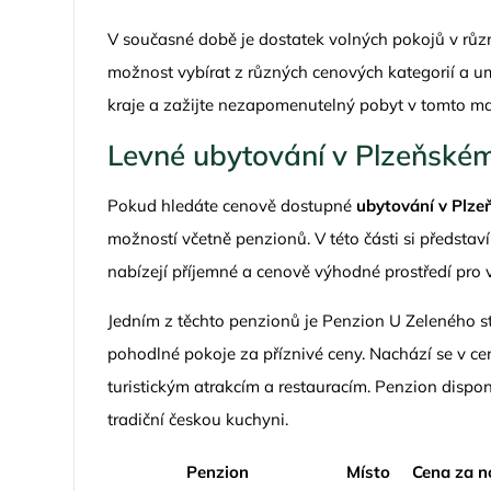
V současné době je dostatek volných pokojů v různ
možnost vybírat z různých cenových kategorií a um
kraje a zažijte nezapomenutelný pobyt v tomto m
Levné ubytování v Plzeňském
Pokud hledáte cenově dostupné
ubytování v Plze
možností včetně penzionů. V této části si představ
nabízejí příjemné a cenově výhodné prostředí pro 
Jedním z těchto penzionů je Penzion U Zeleného st
pohodlné pokoje za příznivé ceny. Nachází se v c
turistickým atrakcím a restauracím. Penzion dispon
tradiční českou kuchyni.
Penzion
Místo
Cena za n