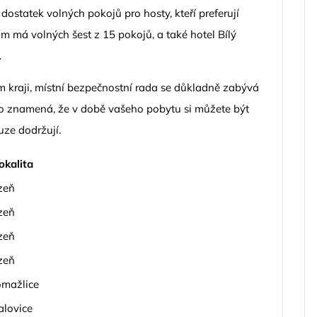
ostatek volných pokojů pro hosty, kteří preferují
m má volných šest z 15 pokojů, a také hotel Bílý
.
m kraji, místní bezpečnostní rada se důkladně zabývá
 To znamená, že v době vašeho pobytu si můžete být
uze dodržují.
okalita
zeň
zeň
zeň
zeň
mažlice
alovice