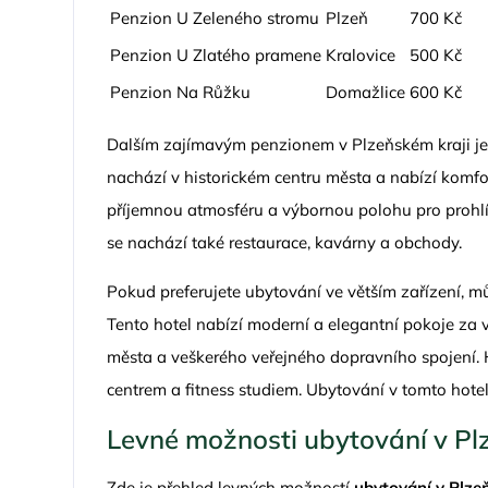
Penzion U Zeleného stromu
Plzeň
700 Kč
Penzion U Zlatého pramene
Kralovice
500 Kč
Penzion Na Růžku
Domažlice
600 Kč
Dalším zajímavým penzionem v Plzeňském kraji je
nachází v historickém centru města a nabízí komf
příjemnou atmosféru a výbornou polohu pro prohlí
se nachází také restaurace, kavárny a obchody.
Pokud preferujete ubytování ve větším zařízení, m
Tento hotel nabízí moderní a elegantní pokoje za 
města a veškerého veřejného dopravního spojení. Ho
centrem a fitness studiem. Ubytování v tomto hote
Levné možnosti ubytování v Pl
Zde je přehled levných možností
ubytování v Plze