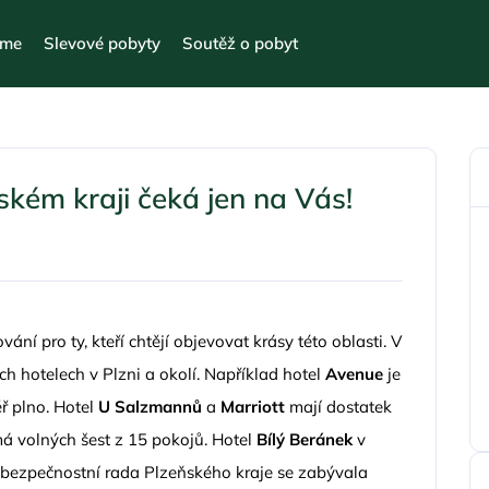
eme
Slevové pobyty
Soutěž o pobyt
kém kraji čeká jen na Vás!
ní pro ty, kteří chtějí objevovat krásy této oblasti. V
h hotelech v Plzni a okolí. Například hotel
Avenue
je
 plno. Hotel
U Salzmannů
a
Marriott
mají dostatek
á volných šest z 15 pokojů. Hotel
Bílý Beránek
v
, bezpečnostní rada Plzeňského kraje se zabývala