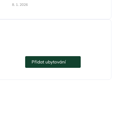
8. 1. 2026
Přidejte se k eUbytko.cz i vy.
Přidat ubytování