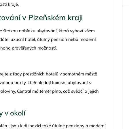
sti kraje.
ování v Plzeňském kraji
e širokou nabídku ubytování, která vyhoví všem
dáte luxusní hotel, útulný penzion nebo moderní
 mnoho prověřených možností.
írejte z řady prestižních hotelů v samotném městě
olbou pro ty, kteří hledají luxusní ubytování s
oloviny, Central má téměř plno, což svědčí o jejich
 v okolí
sféru, jsou k dispozici také útulné penziony a moderní