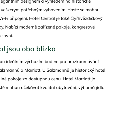
elegantním designem a výhledem na historické
é veškerým potřebným vybavením. Hosté se mohou
i-Fi připojení. Hotel Central je také čtyřhvězdičkový
liky. Nabízí moderně zařízené pokoje, kongresové
uchyní.
l jsou oba blízko
 jsou ideálním výchozím bodem pro prozkoumávání
Salzmannů a Marriott. U Salzmannů je historický hotel
ulné pokoje za dostupnou cenu. Hotel Marriott je
sté mohou očekávat kvalitní ubytování, výborná jídla