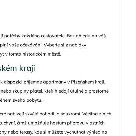
ojí potřeby každého cestovatele. Bez ohledu na váš
 splní vaše očekávání. Vyberte si z nabídky
byt v tomto historickém městě.
kém kraji
sou k dispozici příjemné apartmány v Plzeňském kraji.
nebo skupiny přátel, kteří hledají útulné a prostorné
 během svého pobytu.
ré nabízejí skvělé pohodlí a soukromí. Většina z nich
kuchyní, čímž umožňuje hostům přípravu vlastních
kony nebo terasy, kde si můžete vychutnat výhled na