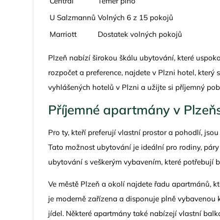
Central
Téměř plno
U Salzmannů
Volných 6 z 15 pokojů
Marriott
Dostatek volných pokojů
Plzeň nabízí širokou škálu ubytování, které uspok
rozpočet a preference, najdete v Plzni hotel, který
vyhlášených hotelů v Plzni a užijte si příjemný po
Příjemné apartmány v Plzeňs
Pro ty, kteří preferují vlastní prostor a pohodlí, j
Tato možnost ubytování je ideální pro rodiny, páry 
ubytování s veškerým vybavením, které potřebují
Ve městě Plzeň a okolí najdete řadu apartmánů, kte
je moderně zařízena a disponuje plně vybavenou 
jídel. Některé apartmány také nabízejí vlastní bal