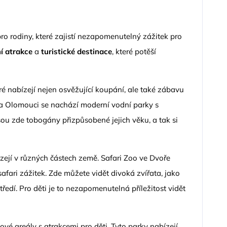
pro rodiny, které zajistí nezapomenutelný zážitek pro
í atrakce
a
turistické destinace
, které potěší
é nabízejí nejen osvěžující koupání, ale také zábavu
 a Olomouci se nachází moderní vodní parky s
jsou zde tobogány přizpůsobené jejich věku, a tak si
zejí v různých částech země. Safari Zoo ve Dvoře
safari zážitek. Zde můžete vidět divoká zvířata, jako
ostředí. Pro děti je to nezapomenutelná příležitost vidět
kové areály s atrakcemi pro děti. Tyto parky nabízejí