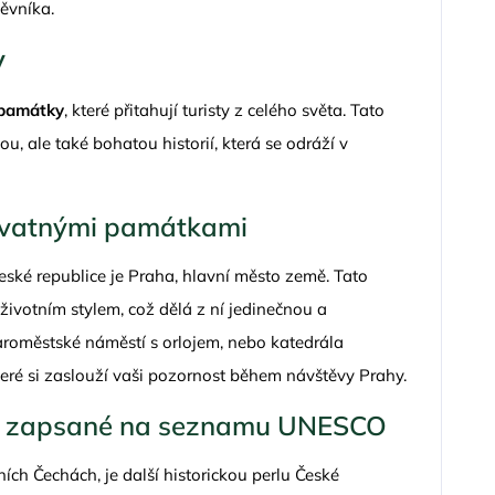
těvníka.
y
památky
, které přitahují turisty z celého světa. Tato
, ale také bohatou historií, která se odráží v
hvatnými památkami
eské republice je Praha, hlavní město země. Tato
ivotním stylem, což dělá z ní jedinečnou a
Staroměstské náměstí s orlojem, nebo katedrála
eré si zaslouží vaši pozornost během návštěvy Prahy.
to zapsané na seznamu UNESCO
ích Čechách, je další historickou perlu České