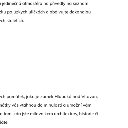
 a jedinečná atmosféra ho přivedly na seznam
zku po úzkých uličkách a obdivujte dokonalou
h stoletích.
kých památek, jako je zámek Hluboká nad Vltavou,
památky vás vtáhnou do minulosti a umožní vám
 tom, zda jste milovníkem architektury, historie či
dáte.