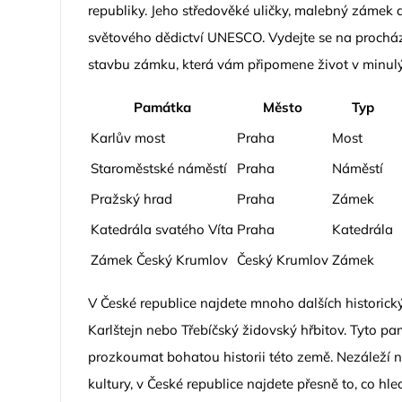
republiky. Jeho středověké uličky, malebný zámek
světového dědictví UNESCO. Vydejte se na prochá
stavbu zámku, která vám připomene život v minulýc
Památka
Město
Typ
Karlův most
Praha
Most
Staroměstské náměstí
Praha
Náměstí
Pražský hrad
Praha
Zámek
Katedrála svatého Víta
Praha
Katedrála
Zámek Český Krumlov
Český Krumlov
Zámek
V České republice najdete mnoho dalších historic
Karlštejn nebo Třebíčský židovský hřbitov. Tyto 
prozkoumat bohatou historii této země. Nezáleží na
kultury, v České republice najdete přesně to, co hle