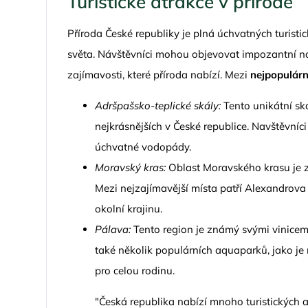
Turistické atrakce v přírodě
Příroda České republiky je plná úchvatných turistick
světa. Návštěvníci mohou objevovat impozantní ná
zajímavosti, které příroda nabízí. Mezi
nejpopulárn
Adršpašsko-teplické skály:
Tento unikátní ska
nejkrásnějších v České republice. Navštěvní
úchvatné vodopády.
Moravský kras:
Oblast Moravského krasu je z
Mezi nejzajímavější místa patří Alexandrova
okolní krajinu.
Pálava:
Tento region je známý svými vinicem
také několik populárních aquaparků, jako je
pro celou rodinu.
"Česká republika nabízí mnoho turistických at