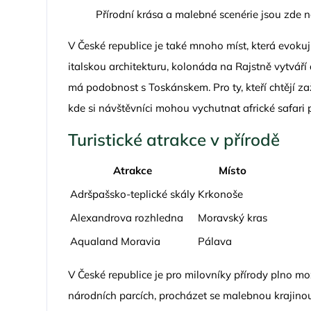
Přírodní krása a malebné scenérie jsou zde n
V České republice je také mnoho míst, která evoku
italskou architekturu, kolonáda na Rajstně vytvář
má podobnost s Toskánskem. Pro ty, kteří chtějí zaží
kde si návštěvníci mohou vychutnat africké safari 
Turistické atrakce v přírodě
Atrakce
Místo
Adršpašsko-teplické skály
Krkonoše
Alexandrova rozhledna
Moravský kras
Aqualand Moravia
Pálava
V České republice je pro milovníky přírody plno mož
národních parcích, procházet se malebnou krajino