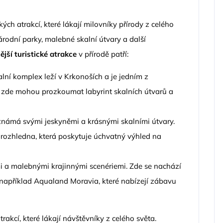
ých atrakcí, které lákají milovníky přírody z celého
rodní parky, malebné skalní útvary a další
ější turistické atrakce
v přírodě patří:
lní komplex leží v Krkonoších a je jedním z
ci zde mohou prozkoumat labyrint skalních útvarů a
námá svými jeskyněmi a krásnými skalními útvary.
 rozhledna, která poskytuje úchvatný výhled na
i a malebnými krajinnými scenériemi. Zde se nachází
 například Aqualand Moravia, které nabízejí zábavu
rakcí, které lákají návštěvníky z celého světa.