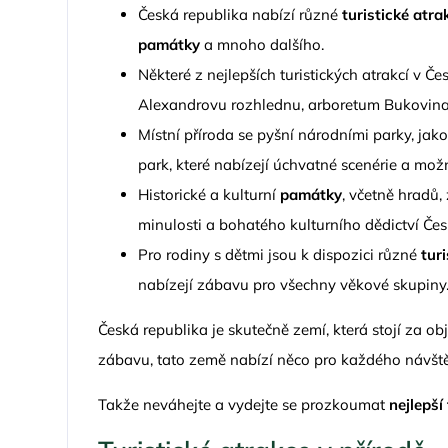
Česká republika nabízí různé
turistické atra
památky
a mnoho dalšího.
Některé z nejlepších turistických atrakcí v Č
Alexandrovu rozhlednu, arboretum Bukovina
Místní příroda se pyšní národními parky, ja
park, které nabízejí úchvatné scenérie a možno
Historické a kulturní
památky
, včetně hradů
minulosti a bohatého kulturního dědictví Čes
Pro rodiny s dětmi jsou k dispozici různé
tur
nabízejí zábavu pro všechny věkové skupiny
Česká republika je skutečně zemí, která stojí za ob
zábavu, tato země nabízí něco pro každého návšt
Takže neváhejte a vydejte se prozkoumat
nejlepší