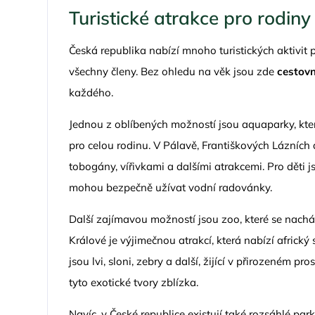
Turistické atrakce pro rodiny
Česká republika nabízí mnoho turistických aktivit 
všechny členy. Bez ohledu na věk jsou zde
cestovn
každého.
Jednou z oblíbených možností jsou aquaparky, kter
pro celou rodinu. V Pálavě, Františkových Lázních
tobogány, vířivkami a dalšími atrakcemi. Pro děti 
mohou bezpečně užívat vodní radovánky.
Další zajímavou možností jsou zoo, které se nachá
Králové je výjimečnou atrakcí, která nabízí africký 
jsou lvi, sloni, zebry a další, žijící v přirozeném pr
tyto exotické tvory zblízka.
Navíc, v České republice existují také rozsáhlé par