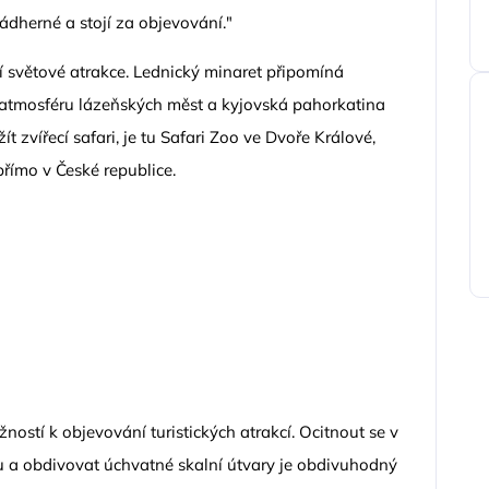
ádherné a stojí za objevování."
jí světové atrakce. Lednický minaret připomíná
í atmosféru lázeňských měst a kyjovská pahorkatina
t zvířecí safari, je tu Safari Zoo ve Dvoře Králové,
přímo v České republice.
ností k objevování turistických atrakcí. Ocitnout se v
u a obdivovat úchvatné skalní útvary je obdivuhodný