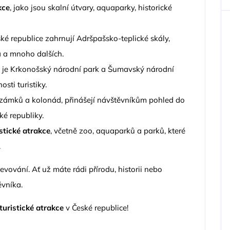
kce
, jako jsou skalní útvary, aquaparky, historické
eské republice zahrnují Adršpašsko-teplické skály,
 a mnoho dalších.
ko je Krkonošský národní park a Šumavský národní
sti turistiky.
, zámků a kolonád, přinášejí návštěvníkům pohled do
ké republiky.
istické atrakce
, včetně zoo, aquaparků a parků, které
.
jevování. Ať už máte rádi přírodu, historii nebo
ěvníka.
 turistické atrakce
v České republice!