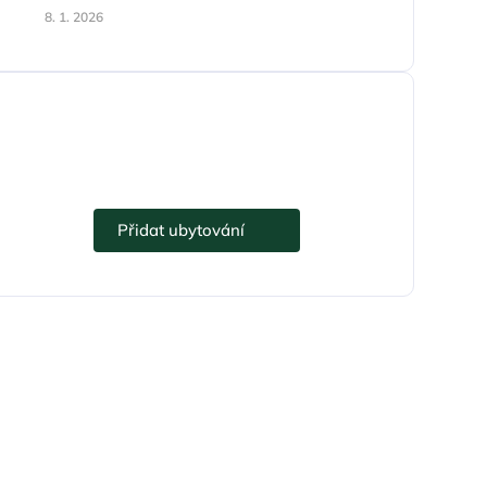
8. 1. 2026
Přidejte se k eUbytko.cz i vy.
Přidat ubytování