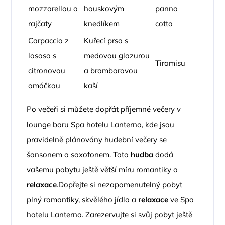
mozzarellou a
houskovým
panna
rajčaty
knedlíkem
cotta
Carpaccio z
Kuřecí prsa s
lososa s
medovou glazurou
Tiramisu
citronovou
a bramborovou
omáčkou
kaší
Po večeři si můžete dopřát příjemné večery v
lounge baru Spa hotelu Lanterna, kde jsou
pravidelně plánovány hudební večery se
šansonem a saxofonem. Tato
hudba
dodá
vašemu pobytu ještě větší míru romantiky a
relaxace
.Dopřejte si nezapomenutelný pobyt
plný romantiky, skvělého jídla a
relaxace
ve Spa
hotelu Lanterna. Zarezervujte si svůj pobyt ještě