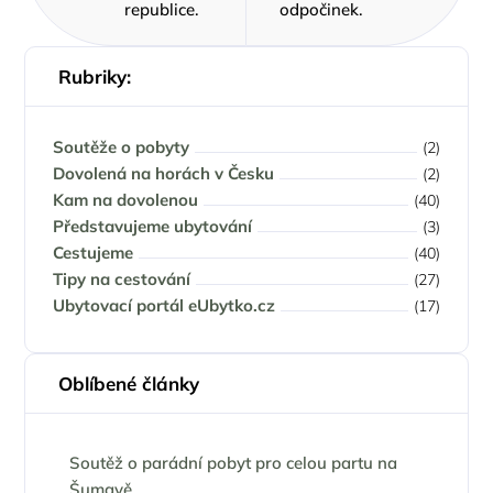
republice.
odpočinek.
Rubriky:
Soutěže o pobyty
(2)
Dovolená na horách v Česku
(2)
Kam na dovolenou
(40)
Představujeme ubytování
(3)
Cestujeme
(40)
Tipy na cestování
(27)
Ubytovací portál eUbytko.cz
(17)
Oblíbené články
Soutěž o parádní pobyt pro celou partu na
Šumavě