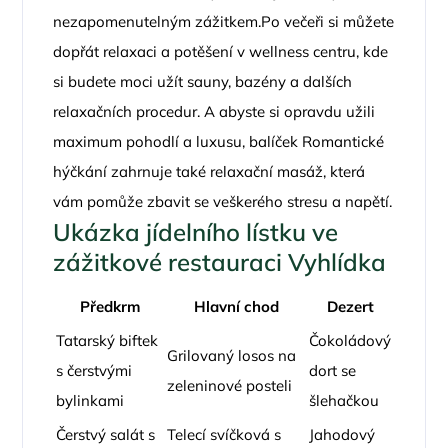
nezapomenutelným zážitkem.Po večeři si můžete
dopřát relaxaci a potěšení v wellness centru, kde
si budete moci užít sauny, bazény a dalších
relaxačních procedur. A abyste si opravdu užili
maximum pohodlí a luxusu, balíček Romantické
hýčkání zahrnuje také relaxační masáž, která
vám pomůže zbavit se veškerého stresu a napětí.
Ukázka jídelního lístku ve
zážitkové restauraci Vyhlídka
Předkrm
Hlavní chod
Dezert
Tatarský biftek
Čokoládový
Grilovaný losos na
s čerstvými
dort se
zeleninové posteli
bylinkami
šlehačkou
Čerstvý salát s
Telecí svíčková s
Jahodový