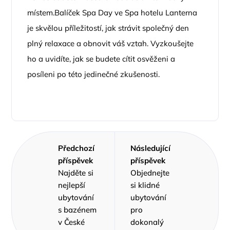
místem.Balíček Spa Day ve Spa hotelu Lanterna
je skvělou příležitostí, jak strávit společný den
plný relaxace a obnovit váš vztah. Vyzkoušejte
ho a uvidíte, jak se budete cítit osvěženi a
posíleni po této jedinečné zkušenosti.
Předchozí
Následující
příspěvek
příspěvek
Najděte si
Objednejte
nejlepší
si klidné
ubytování
ubytování
s bazénem
pro
v České
dokonalý