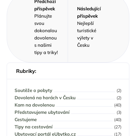
Předchozí
příspěvek
Následující
Plánujte
příspěvek
svou
Nejlepší
dokonalou
turistické
dovolenou
výlety v
s našimi
Česku
tipy a triky!
Rubriky:
Soutěže o pobyty
(2)
Dovolená na horách v Česku
(2)
Kam na dovolenou
(40)
Představujeme ubytování
(3)
Cestujeme
(40)
Tipy na cestování
(27)
Ubytovací portál eUbytko.cz
(17)