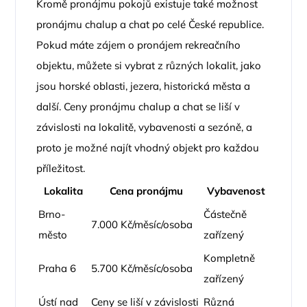
Kromě pronájmu pokojů existuje také možnost
pronájmu chalup a chat po celé České republice.
Pokud máte zájem o pronájem rekreačního
objektu, můžete si vybrat z různých lokalit, jako
jsou horské oblasti, jezera, historická města a
další. Ceny pronájmu chalup a chat se liší v
závislosti na lokalitě, vybavenosti a sezóně, a
proto je možné najít vhodný objekt pro každou
příležitost.
Lokalita
Cena pronájmu
Vybavenost
Brno-
Částečně
7.000 Kč/měsíc/osoba
město
zařízený
Kompletně
Praha 6
5.700 Kč/měsíc/osoba
zařízený
Ústí nad
Ceny se liší v závislosti
Různá