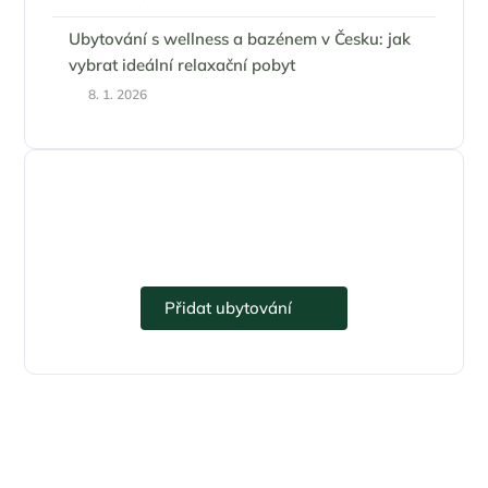
Ubytování s wellness a bazénem v Česku: jak
vybrat ideální relaxační pobyt
8. 1. 2026
Přidejte se k eUbytko.cz i vy.
Přidat ubytování