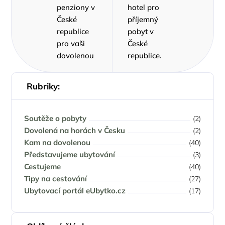
penziony v
hotel pro
České
příjemný
republice
pobyt v
pro vaši
České
dovolenou
republice.
Rubriky:
Soutěže o pobyty
(2)
Dovolená na horách v Česku
(2)
Kam na dovolenou
(40)
Představujeme ubytování
(3)
Cestujeme
(40)
Tipy na cestování
(27)
Ubytovací portál eUbytko.cz
(17)