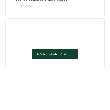
8. 1. 2026
Přidejte se k eUbytko.cz i vy.
Přidat ubytování