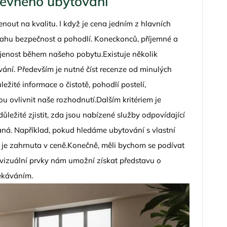
 levného ubytování
nout na kvalitu. I když je cena jedním z hlavních
úvahu bezpečnost a pohodlí. Koneckonců, příjemné a
ojenost během našeho pobytu.Existuje několik
vání. Především je nutné číst recenze od minulých
žité informace o čistotě, pohodlí postelí,
u ovlivnit naše rozhodnutí.Dalším kritériem je
ležité zjistit, zda jsou nabízené služby odpovídající
ná. Například, pokud hledáme ubytování s vlastní
t je zahrnuta v ceně.Konečně, měli bychom se podívat
o vizuální prvky nám umožní získat představu o
ekáváním.