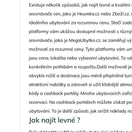
Existuje několik způsobů, jak najít levné a kvalitn
srovnávače cen, jako je Heureka.cz nebo Zboží.cz,
ideálního ubytování za rozumnou cenu. Stačí zada
platformy vám ukážou dostupné možnosti s různý
srovnávače, jako je MegaUbytko.cz, se zaměřují vý
možností za rozumné ceny. Tyto platformy vám umož
jsou cena, lokalita nebo vybavení ubytování. To v
konkrétním potřebám a rozpočtu.Další možností je
obvykle nižší a destinace jsou méně přeplněné turi
atraktivní nabídky a zároveň si užít klidnější atm
kódy a cashback portály. Mnoho ubytovacích zařízen
rezervaci. Na cashback portálech můžete získat p
ubytování. To je další způsob, jak snížit náklady n
Jak najít levné ?