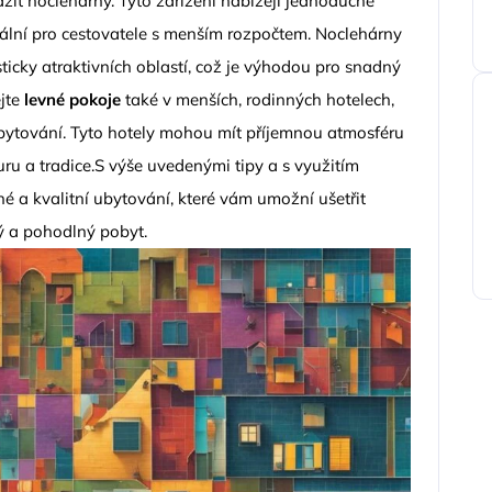
žit noclehárny. Tyto zařízení nabízejí jednoduché
deální pro cestovatele s menším rozpočtem. Noclehárny
sticky atraktivních oblastí, což je výhodou pro snadný
jte
levné pokoje
také v menších, rodinných hotelech,
ubytování. Tyto hotely mohou mít příjemnou atmosféru
uru a tradice.S výše uvedenými tipy a s využitím
é a kvalitní ubytování, které vám umožní ušetřit
ný a pohodlný pobyt.