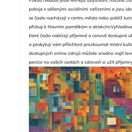
Pokud hledáte ještě levnější ubytování, můžete zvá
pokoje s sdílenými sociálními zařízeními a jsou i
se často nacházejí v centru města nebo poblíž turi
přístup k hlavním památkám a atrakcím.Vyhledáve
které často nabízejí příjemné a cenově dostupné 
a poskytují vám příležitost prozkoumat místní kult
dostupných online zdrojů můžete snadno najít levn
peníze na vašich cestách a zároveň si užít příjem