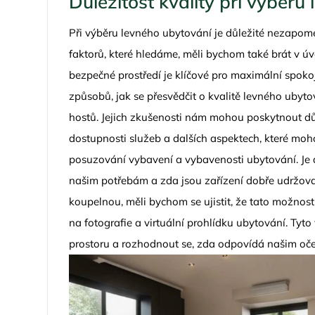
Důležitost kvality při výběru
Při výběru levného ubytování je důležité nezapome
faktorů, které hledáme, měli bychom také brát v 
bezpečné prostředí je klíčové pro maximální spok
způsobů, jak se přesvědčit o kvalitě levného ubyto
hostů. Jejich zkušenosti nám mohou poskytnout důle
dostupnosti služeb a dalších aspektech, které moho
posuzování vybavení a vybavenosti ubytování. Je dů
našim potřebám a zda jsou zařízení dobře udržova
koupelnou, měli bychom se ujistit, že tato možnos
na fotografie a virtuální prohlídku ubytování. Tyt
prostoru a rozhodnout se, zda odpovídá našim oč