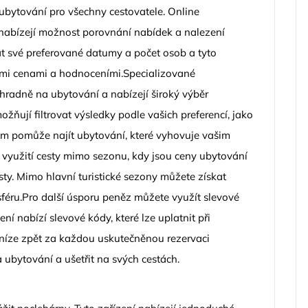
í ubytování pro všechny cestovatele. Online
 nabízejí možnost porovnání nabídek a nalezení
t své preferované datumy a počet osob a tyto
mi cenami a hodnoceními.Specializované
hradně na ubytování a nabízejí široký výběr
ňují filtrovat výsledky podle vašich preferencí, jako
ám pomůže najít ubytování, které vyhovuje vašim
 využití cesty mimo sezonu, kdy jsou ceny ubytování
sty. Mimo hlavní turistické sezony můžete získat
osféru.Pro další úsporu peněz můžete využít slevové
í nabízí slevové kódy, které lze uplatnit při
eníze zpět za každou uskutečněnou rezervaci
a ubytování a ušetřit na svých cestách.