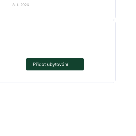
8. 1. 2026
Přidejte se k eUbytko.cz i vy.
Přidat ubytování