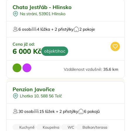
Doporučujeme
Chata Jestřáb - Hlinsko
Na stráni, 53901 Hlinsko
6 osob
4 lůžka + 2 přistýlky
2 pokoje
Cena již od:
6 000 Kč
objekt/noc
Vzdálenost vzdušně:
35.6 km
Pro rodiny s dětmi
Penzion Javořice
Snídaně
Lhotka 10, 588 56 Telč
Vinný sklípek
Mini Zoo
30 osob
15 lůžek + 2 přistýlky
6 pokojů
Pro milovníky přírody
Kuchyně
Koupelna
WC
Balkon/terasa