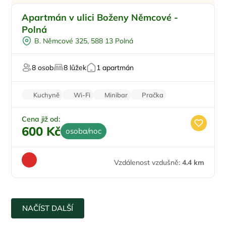
Vířivka
Apartmán v ulici Boženy Němcové -
Kulečník
Polná
Šipky
B. Němcové 325, 588 13 Polná
Pro hosty s omezením
Pro majitele mazlíčků
8 osob
8 lůžek
1 apartmán
Kuchyně
Wi-Fi
Minibar
Pračka
Sušička
Cena již od:
600 Kč
osoba/noc
Vzdálenost vzdušně:
4.4 km
NAČÍST DALŠÍ