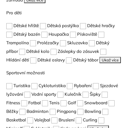
Ukaž více
Pro děti
Dětské hřiště
Dětská postýlka
Dětské hračky
Dětský bazén
Houpačka
Pískoviště
Trampolína
Prolézačky
Skluzavka
Dětský
příbor
Dětské kolo
Záslepky do zásuvek
Hlídání dětí
Dětské oslavy
Dětský tábor
Ukaž více
Sportovní možnosti
Turistika
Cykloturistika
Rybaření
Sjezdové
lyžování
Vodní sporty
Kulečník
Šipky
Fitness
Fotbal
Tenis
Golf
Snowboard
Běžky
Badminton
Pingpong
Bowling
Basketbal
Volejbal
Bruslení
Curling