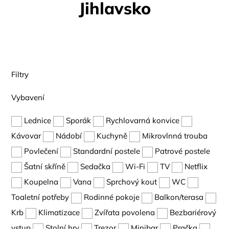
Jihlavsko
Filtry
Vybavení
Lednice
Sporák
Rychlovarná konvice
Kávovar
Nádobí
Kuchyně
Mikrovlnná trouba
Povlečení
Standardní postele
Patrové postele
Šatní skříně
Sedačka
Wi-Fi
TV
Netflix
Koupelna
Vana
Sprchový kout
WC
Toaletní potřeby
Rodinné pokoje
Balkon/terasa
Krb
Klimatizace
Zvířata povolena
Bezbariérový
vstup
Stolní hry
Trezor
Minibar
Pračka