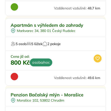
Vzdálenost vzdušně:
48.7 km
Apartmán s výhledem do zahrady
Markvarec 34, 380 01 Český Rudolec
5 osob
5 lůžek
2 pokoje
Cena již od:
800 Kč
osoba/noc
Vzdálenost vzdušně:
49.6 km
Snídaně
Penzion Bačalský mlýn - Morašice
Vířivka
Morašice 102, 53802 Chrudim
Sauna
Pro rybáře