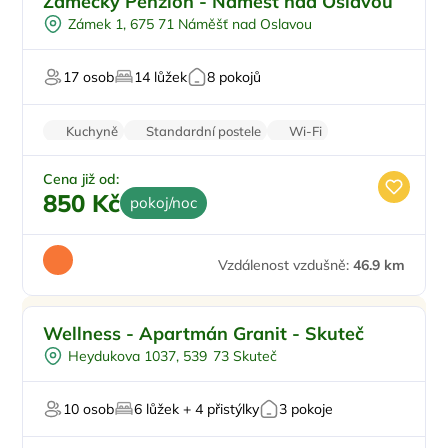
Zámecký Penzion - Náměšť nad Oslavou
Ve městě/obci
Zámek 1, 675 71 Náměšť nad Oslavou
Snídaně
17 osob
14 lůžek
8 pokojů
Kuchyně
Standardní postele
Wi-Fi
Koupelna
Parkování zdarma
Cena již od:
850 Kč
pokoj/noc
Vzdálenost vzdušně:
46.9 km
Venkovní bazén
Wellness - Apartmán Granit - Skuteč
Vířivka
Heydukova 1037, 539 73 Skuteč
Wellness procedury
10 osob
6 lůžek + 4 přistýlky
3 pokoje