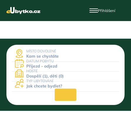
Přihlášení
MÍSTO DOVOLENÉ
Kam se chystáte
DATUM POBYTU
Příjezd - odjezd
HOSTÉ
Dospělí (1), děti (0)
TYP UBYTOVÁNÍ
Jak chcete bydlet?