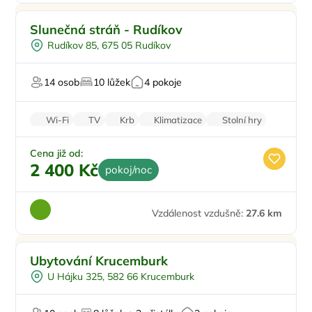
Pro rodiny s dětmi
Slunečná stráň - Rudíkov
Venkovní bazén
Rudíkov 85, 675 05 Rudíkov
Vířivka
Sauna
14 osob
10 lůžek
4 pokoje
U lesa
Wi-Fi
TV
Krb
Klimatizace
Stolní hry
Cena již od:
2 400 Kč
pokoj/noc
Vzdálenost vzdušně:
27.6 km
Pro rodiny s dětmi
Ubytování Krucemburk
U lesa
U Hájku 325, 582 66 Krucemburk
V chráněném uzemí