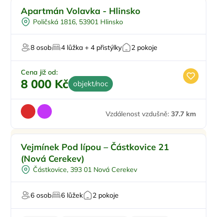
Doporučujeme
Apartmán Volavka - Hlinsko
Poličská 1816, 53901 Hlinsko
8 osob
4 lůžka + 4 přistýlky
2 pokoje
Cena již od:
8 000 Kč
objekt/noc
Vzdálenost vzdušně:
37.7 km
Pro rodiny s dětmi
Vejmínek Pod lípou – Částkovice 21
Vířivka
(Nová Cerekev)
Pro majitele mazlíčků
Částkovice, 393 01 Nová Cerekev
6 osob
6 lůžek
2 pokoje