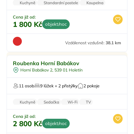
Kuchyně
Standardní postele
Koupelna
Rodinné pokoje
Stolní hry
Cena již od:
1 800 Kč
objekt/noc
Vzdálenost vzdušně:
38.1 km
Dětské hřiště
Roubenka Horní Babákov
Venkovní bazén
Horní Babákov 2, 539 01 Holetín
Na samotě
Masáže
11 osob
9 lůžek + 2 přistýlky
2 pokoje
U lesa
Kuchyně
Sedačka
Wi-Fi
TV
Zvířata povolena
Cena již od:
2 800 Kč
objekt/noc