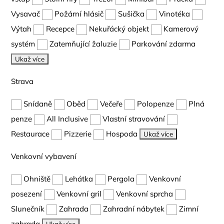
Vysavač
Požární hlásič
Sušička
Vinotéka
Výtah
Recepce
Nekuřácký objekt
Kamerový
systém
Zatemňující žaluzie
Parkování zdarma
Ukaž více
Strava
Snídaně
Oběd
Večeře
Polopenze
Plná
penze
All Inclusive
Vlastní stravování
Restaurace
Pizzerie
Hospoda
Ukaž více
Venkovní vybavení
Ohniště
Lehátka
Pergola
Venkovní
posezení
Venkovní gril
Venkovní sprcha
Slunečník
Zahrada
Zahradní nábytek
Zimní
zahrada