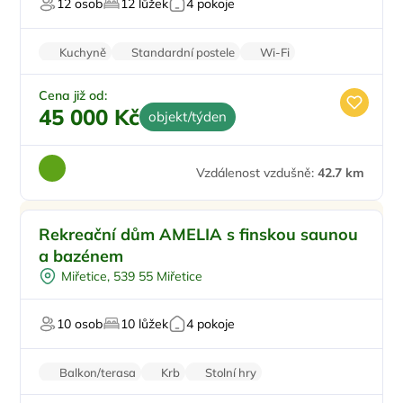
12 osob
12 lůžek
4 pokoje
Kuchyně
Standardní postele
Wi-Fi
Balkon/terasa
Stolní hry
Cena již od:
45 000 Kč
objekt/týden
Vzdálenost vzdušně:
42.7 km
Venkovní bazén
Rekreační dům AMELIA s finskou saunou
Na samotě
a bazénem
Sauna
Miřetice, 539 55 Miřetice
U lesa
U vody
10 osob
10 lůžek
4 pokoje
Balkon/terasa
Krb
Stolní hry
Kamerový systém
Zatemňující žaluzie