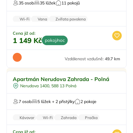
35 osob
35 lůžek
11 pokojů
Pro svatby a oslavy
Wi-Fi
Vana
Zvířata povolena
Bezbariérový vstup
Minibar
Cena již od:
1 149 Kč
pokoj/noc
Vzdálenost vzdušně:
49.7 km
Pro rodiny s dětmi
Apartmán Nerudova Zahrada - Polná
Venkovní gril
Nerudova 1400, 588 13 Polná
U lesa
Pro hosty s omezením
7 osob
5 lůžek + 2 přistýlky
2 pokoje
Pro majitele mazlíčků
Kávovar
Wi-Fi
Zahrada
Pračka
Sušička
Cena již od: