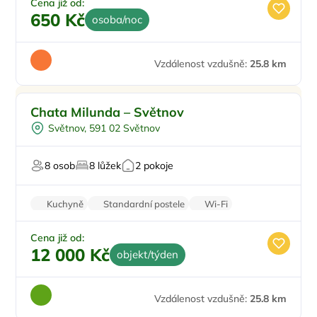
Cena již od:
650 Kč
osoba/noc
Vzdálenost vzdušně:
25.8 km
Pro rodiny s dětmi
Chata Milunda – Světnov
U vody
Světnov, 591 02 Světnov
Pro rybáře
Pro milovníky přírody
8 osob
8 lůžek
2 pokoje
Kuchyně
Standardní postele
Wi-Fi
Rodinné pokoje
Balkon/terasa
Cena již od:
12 000 Kč
objekt/týden
Vzdálenost vzdušně:
25.8 km