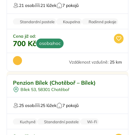
21 osob
21 lůžek
7 pokojů
Pro svatby a oslavy
Standardní postele
Koupelna
Rodinné pokoje
Zvířata povolena
Parkování zdarma
Cena již od:
700 Kč
osoba/noc
Vzdálenost vzdušně:
25 km
Pro rodiny s dětmi
Penzion Bílek (Chotěboř – Bílek)
Pro skupiny
Bílek 53, 58301 Chotěboř
Restaurace
Firemní akce/teambuilding
25 osob
25 lůžek
7 pokojů
Kuchyně
Standardní postele
Wi-Fi
Koupelna
Pračka