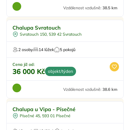
Vzdálenost vzdušně:
38.5 km
Chalupa Svratouch
Svratouch 150, 539 42 Svratouch
2 osoby
14 lůžek
5 pokojů
Cena již od:
36 000 Kč
objekt/týden
Vzdálenost vzdušně:
38.6 km
Venkovní bazén
Chalupa u Vipa - Písečné
Vířivka
Písečné 45, 593 01 Písečné
Pro hosty s omezením
Pro majitele mazlíčků