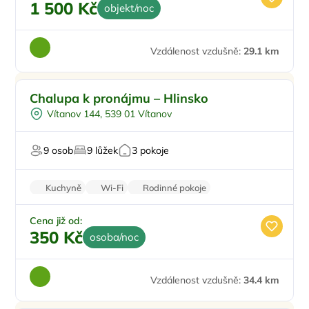
1 500 Kč
objekt/noc
Vzdálenost vzdušně:
29.1 km
Venkovní bazén
Doporučujeme
Chalupa k pronájmu – Hlinsko
Pro milovníky přírody
Vítanov 144, 539 01 Vítanov
Pingpong
U sjezdovky
9 osob
9 lůžek
3 pokoje
Na horách
Kuchyně
Wi-Fi
Rodinné pokoje
Balkon/terasa
Cena již od:
350 Kč
osoba/noc
Vzdálenost vzdušně:
34.4 km