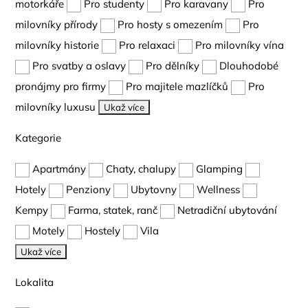
motorkáře
Pro studenty
Pro karavany
Pro
milovníky přírody
Pro hosty s omezením
Pro
milovníky historie
Pro relaxaci
Pro milovníky vína
Pro svatby a oslavy
Pro dělníky
Dlouhodobé
pronájmy pro firmy
Pro majitele mazlíčků
Pro
milovníky luxusu
Ukaž více
Kategorie
Apartmány
Chaty, chalupy
Glamping
Hotely
Penziony
Ubytovny
Wellness
Kempy
Farma, statek, ranč
Netradiční ubytování
Motely
Hostely
Vila
Ukaž více
Lokalita