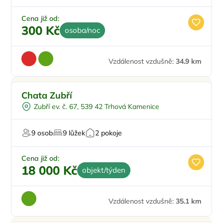
Cena již od:
300 Kč
osoba/noc
Vzdálenost vzdušně:
34.9 km
Chata Zubří
Zubří ev. č. 67, 539 42 Trhová Kamenice
9 osob
9 lůžek
2 pokoje
Cena již od:
18 000 Kč
objekt/týden
Vzdálenost vzdušně:
35.1 km