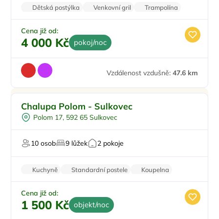
Dětská postýlka
Venkovní gril
Trampolína
Wi-Fi
Klimatizace
Cena již od:
4 000 Kč
pokoj/noc
Vzdálenost vzdušně:
47.6 km
Pro rodiny s dětmi
Chalupa Polom - Sulkovec
Pro milovníky přírody
Polom 17, 592 65 Sulkovec
Pro milovníky historie
10 osob
9 lůžek
2 pokoje
Kuchyně
Standardní postele
Koupelna
Nekuřácký objekt
Parkování zdarma
Cena již od:
1 500 Kč
objekt/noc