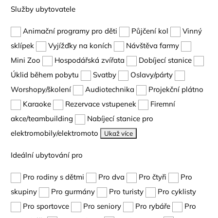
Služby ubytovatele
Animační programy pro děti
Půjčení kol
Vinný
sklípek
Vyjížďky na koních
Návštěva farmy
Mini Zoo
Hospodářská zvířata
Dobíjecí stanice
Úklid během pobytu
Svatby
Oslavy/párty
Worshopy/školení
Audiotechnika
Projekční plátno
Karaoke
Rezervace vstupenek
Firemní
akce/teambuilding
Nabíjecí stanice pro
elektromobily/elektromoto
Ukaž více
Ideální ubytování pro
Pro rodiny s dětmi
Pro dva
Pro čtyři
Pro
skupiny
Pro gurmány
Pro turisty
Pro cyklisty
Pro sportovce
Pro seniory
Pro rybáře
Pro