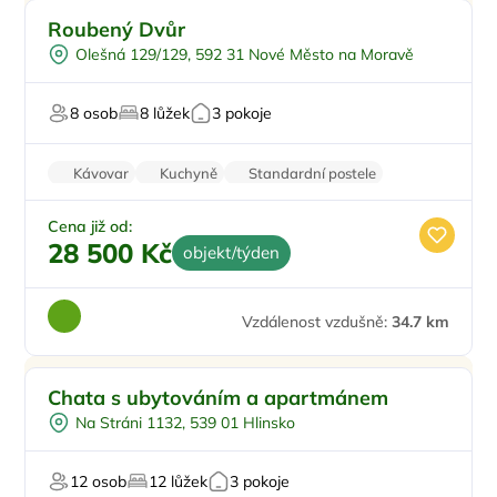
Pro rodiny s dětmi
Roubený Dvůr
Venkovní bazén
Olešná 129/129, 592 31 Nové Město na Moravě
Koupací sud
Sauna
8 osob
8 lůžek
3 pokoje
Pro turisty
Kávovar
Kuchyně
Standardní postele
Wi-Fi
Koupelna
Cena již od:
28 500 Kč
objekt/týden
Vzdálenost vzdušně:
34.7 km
Chata s ubytováním a apartmánem
Na Stráni 1132, 539 01 Hlinsko
12 osob
12 lůžek
3 pokoje