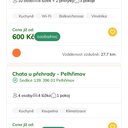
10 osob
8 lůžek + 2 přistýlky
3 pokoje
Kuchyně
Wi-Fi
Balkon/terasa
Vinotéka
Cena již od:
600 Kč
osoba/noc
Vzdálenost vzdušně:
27.7 km
Pro rodiny s dětmi
Chata u přehrady - Pelhřimov
U vody
Sedlice 139, 396 01 Pelhřimov
Pro rybáře
Pro milovníky přírody
4 osoby
4 lůžka
1 pokoj
V chatové osadě
Kuchyně
Koupelna
Klimatizace
Zvířata povolena
Parkování zdarma
Cena již od: