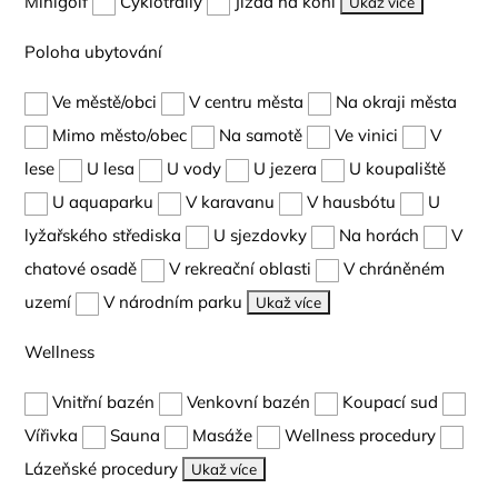
Minigolf
Cyklotraily
Jízda na koni
Ukaž více
Poloha ubytování
Ve městě/obci
V centru města
Na okraji města
Mimo město/obec
Na samotě
Ve vinici
V
lese
U lesa
U vody
U jezera
U koupaliště
U aquaparku
V karavanu
V hausbótu
U
lyžařského střediska
U sjezdovky
Na horách
V
chatové osadě
V rekreační oblasti
V chráněném
uzemí
V národním parku
Ukaž více
Wellness
Vnitřní bazén
Venkovní bazén
Koupací sud
Vířivka
Sauna
Masáže
Wellness procedury
Lázeňské procedury
Ukaž více