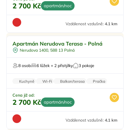
2 700 Kč
apartmán/noc
Vzdálenost vzdušně:
4.1 km
Pro rodiny s dětmi
Apartmán Nerudova Terasa - Polná
Ve městě/obci
Nerudova 1400, 588 13 Polná
Venkovní gril
Pro majitele mazlíčků
8 osob
6 lůžek + 2 přistýlky
3 pokoje
Kuchyně
Wi-Fi
Balkon/terasa
Pračka
Sušička
Cena již od:
2 700 Kč
apartmán/noc
Vzdálenost vzdušně:
4.1 km