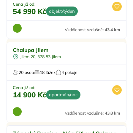
Cena již od:
54 990 Kč
objekt/týden
Vzdálenost vzdušně:
43.4 km
Chalupa Jilem
Jilem 20, 378 53 Jilem
20 osob
18 lůžek
4 pokoje
Cena již od:
14 900 Kč
apartmán/noc
Vzdálenost vzdušně:
43.8 km
Pro rodiny s dětmi
Doporučujeme