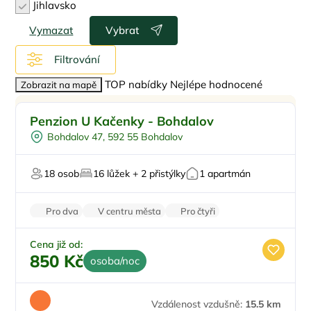
Jihlavsko
Vymazat
Vybrat
Filtrování
TOP nabídky
Nejlépe hodnocené
Zobrazit na mapě
Pro rodiny s dětmi
Penzion U Kačenky - Bohdalov
Snídaně
Bohdalov 47, 592 55 Bohdalov
Pro dělníky
Dlouhodobé pronájmy pro firmy
18 osob
16 lůžek + 2 přistýlky
1 apartmán
Zvířata povolena
Pro dva
V centru města
Pro čtyři
Dětská postýlka
Cena již od:
850 Kč
osoba/noc
Vzdálenost vzdušně:
15.5 km