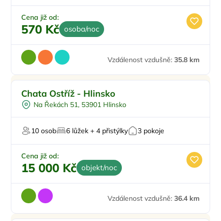
Zvířata povolena
Cena již od:
570 Kč
osoba/noc
Vzdálenost vzdušně:
35.8 km
Doporučujeme
Chata Ostříž - Hlinsko
Na Řekách 51, 53901 Hlinsko
10 osob
6 lůžek + 4 přistýlky
3 pokoje
Cena již od:
15 000 Kč
objekt/noc
Vzdálenost vzdušně:
36.4 km