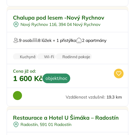
Pro rodiny s dětmi
Chalupa pod lesem -Nový Rychnov
Venkovní bazén
Nový Rychnov 116, 394 04 Nový Rychnov
Pro čtyři
Na okraji města
9 osob
8 lůžek + 1 přistýlka
2 apartmány
Pro skupiny
Kuchyně
Wi-Fi
Rodinné pokoje
Balkon/terasa
Krb
Cena již od:
1 600 Kč
objekt/noc
Vzdálenost vzdušně:
19.3 km
Pro rodiny s dětmi
Restaurace a Hotel U Šimáka – Radostín
Půjčení kol
Radostín, 591 01 Radostín
Pro skupiny
Plná penze