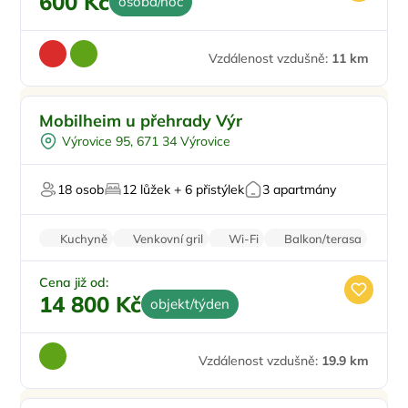
600 Kč
osoba/noc
Vzdálenost vzdušně:
11 km
Dětské hřiště
Mobilheim u přehrady Výr
U lesa
Výrovice 95, 671 34 Výrovice
U vody
V rekreační oblasti
18 osob
12 lůžek + 6 přistýlek
3 apartmány
Kuchyně
Venkovní gril
Wi-Fi
Balkon/terasa
Cena již od:
14 800 Kč
objekt/týden
Vzdálenost vzdušně:
19.9 km