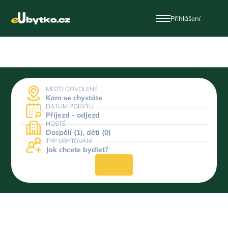
Přihlášení
MÍSTO DOVOLENÉ
Kam se chystáte
DATUM POBYTU
Příjezd - odjezd
HOSTÉ
Dospělí (1), děti (0)
TYP UBYTOVÁNÍ
Jak chcete bydlet?