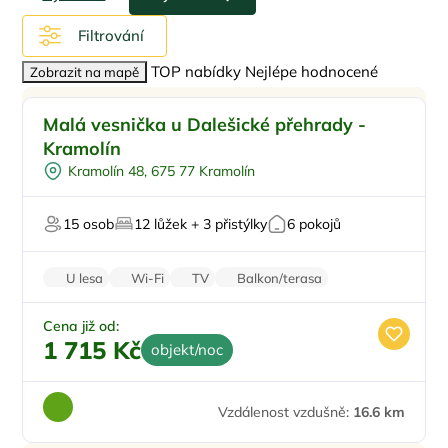
Filtrování
TOP nabídky
Nejlépe hodnocené
Zobrazit na mapě
Pro rodiny s dětmi
Doporučujeme
Malá vesnička u Dalešické přehrady -
Pro skupiny
Kramolín
U vody
Kramolín 48, 675 77 Kramolín
Pro rybáře
Firemní akce/teambuilding
15 osob
12 lůžek + 3 přistýlky
6 pokojů
U lesa
Wi-Fi
TV
Balkon/terasa
Parkování zdarma
Cena již od:
1 715 Kč
objekt/noc
Vzdálenost vzdušně:
16.6 km