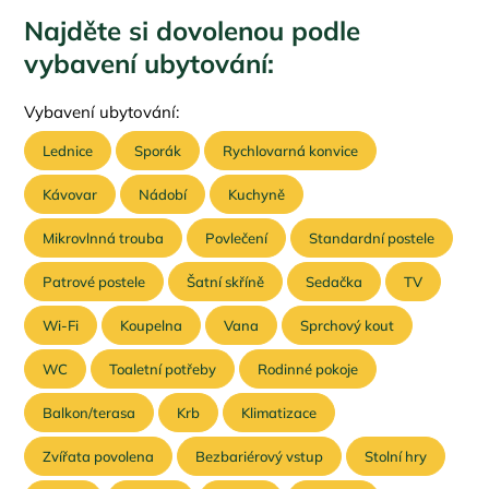
Najděte si dovolenou podle
vybavení ubytování:
Vybavení ubytování:
Lednice
Sporák
Rychlovarná konvice
Kávovar
Nádobí
Kuchyně
Mikrovlnná trouba
Povlečení
Standardní postele
Patrové postele
Šatní skříně
Sedačka
TV
Wi-Fi
Koupelna
Vana
Sprchový kout
WC
Toaletní potřeby
Rodinné pokoje
Balkon/terasa
Krb
Klimatizace
Zvířata povolena
Bezbariérový vstup
Stolní hry