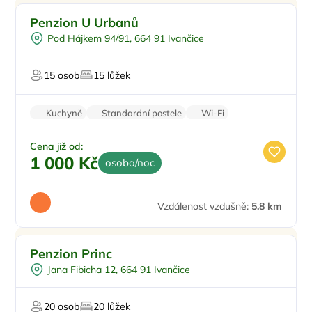
U lesa
Penzion U Urbanů
Restaurace
Pod Hájkem 94/91, 664 91 Ivančice
Pro rybáře
Pro majitele mazlíčků
15 osob
15 lůžek
Kuchyně
Standardní postele
Wi-Fi
Nekuřácký objekt
Parkování zdarma
Cena již od:
1 000 Kč
osoba/noc
Vzdálenost vzdušně:
5.8 km
Ve městě/obci
Penzion Princ
Pro turisty
Jana Fibicha 12, 664 91 Ivančice
Restaurace
20 osob
20 lůžek