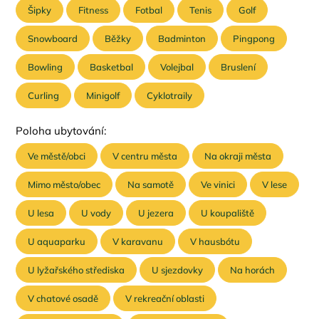
Šipky
Fitness
Fotbal
Tenis
Golf
Snowboard
Běžky
Badminton
Pingpong
Bowling
Basketbal
Volejbal
Bruslení
Curling
Minigolf
Cyklotraily
Poloha ubytování:
Ve městě/obci
V centru města
Na okraji města
Mimo město/obec
Na samotě
Ve vinici
V lese
U lesa
U vody
U jezera
U koupaliště
U aquaparku
V karavanu
V hausbótu
U lyžařského střediska
U sjezdovky
Na horách
V chatové osadě
V rekreační oblasti