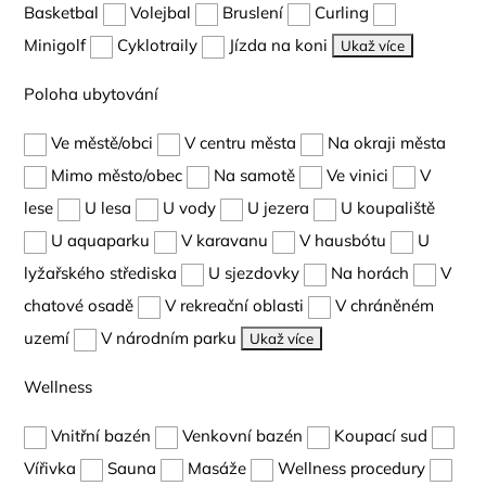
Basketbal
Volejbal
Bruslení
Curling
Minigolf
Cyklotraily
Jízda na koni
Ukaž více
Poloha ubytování
Ve městě/obci
V centru města
Na okraji města
Mimo město/obec
Na samotě
Ve vinici
V
lese
U lesa
U vody
U jezera
U koupaliště
U aquaparku
V karavanu
V hausbótu
U
lyžařského střediska
U sjezdovky
Na horách
V
chatové osadě
V rekreační oblasti
V chráněném
uzemí
V národním parku
Ukaž více
Wellness
Vnitřní bazén
Venkovní bazén
Koupací sud
Vířivka
Sauna
Masáže
Wellness procedury