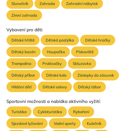
Slunečník
Zahrada
Zahradní nábytek
Zimní zahrada
Vybavení pro děti:
Dětské hřiště
Dětská postýlka
Dětské hračky
Dětský bazén
Houpačka
Pískoviště
Trampolína
Prolézačky
Skluzavka
Dětský příbor
Dětské kolo
Záslepky do zásuvek
Hlídání dětí
Dětské oslavy
Dětský tábor
Sportovní možnosti a nabídka aktivního vyžití:
Turistika
Cykloturistika
Rybaření
Sjezdové lyžování
Vodní sporty
Kulečník