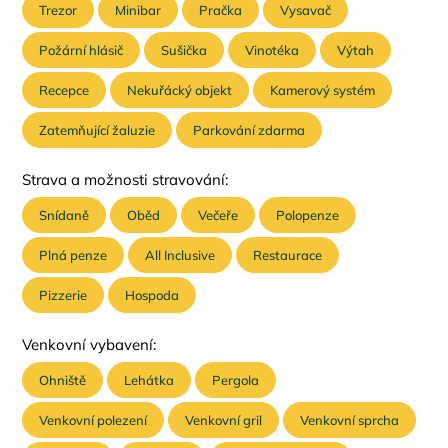
Trezor
Minibar
Pračka
Vysavač
Požární hlásič
Sušička
Vinotéka
Výtah
Recepce
Nekuřácký objekt
Kamerový systém
Zatemňující žaluzie
Parkování zdarma
Strava a možnosti stravování:
Snídaně
Oběd
Večeře
Polopenze
Plná penze
All Inclusive
Restaurace
Pizzerie
Hospoda
Venkovní vybavení:
Ohniště
Lehátka
Pergola
Venkovní polezení
Venkovní gril
Venkovní sprcha