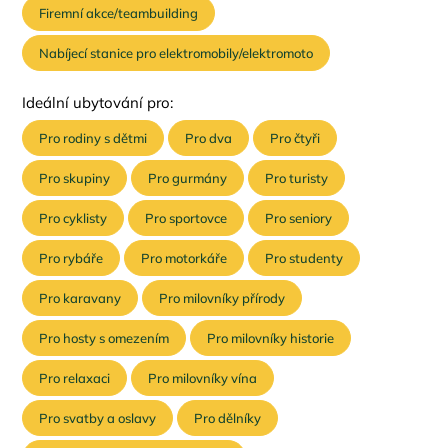
Firemní akce/teambuilding
Nabíjecí stanice pro elektromobily/elektromoto
Ideální ubytování pro:
Pro rodiny s dětmi
Pro dva
Pro čtyři
Pro skupiny
Pro gurmány
Pro turisty
Pro cyklisty
Pro sportovce
Pro seniory
Pro rybáře
Pro motorkáře
Pro studenty
Pro karavany
Pro milovníky přírody
Pro hosty s omezením
Pro milovníky historie
Pro relaxaci
Pro milovníky vína
Pro svatby a oslavy
Pro dělníky