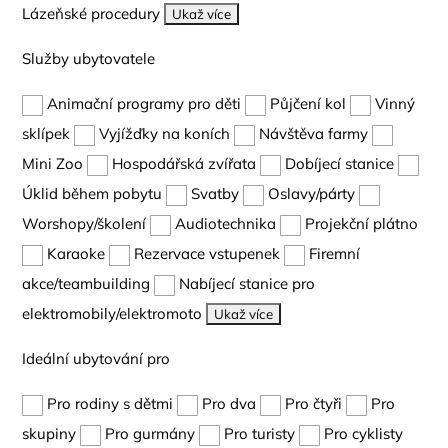
Lázeňské procedury
Ukaž více
Služby ubytovatele
Animační programy pro děti
Půjčení kol
Vinný
sklípek
Vyjížďky na koních
Návštěva farmy
Mini Zoo
Hospodářská zvířata
Dobíjecí stanice
Úklid během pobytu
Svatby
Oslavy/párty
Worshopy/školení
Audiotechnika
Projekční plátno
Karaoke
Rezervace vstupenek
Firemní
akce/teambuilding
Nabíjecí stanice pro
elektromobily/elektromoto
Ukaž více
Ideální ubytování pro
Pro rodiny s dětmi
Pro dva
Pro čtyři
Pro
skupiny
Pro gurmány
Pro turisty
Pro cyklisty