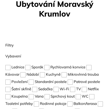
Ubytování Moravský
Krumlov
Filtry
Vybavení
Lednice
Sporák
Rychlovarná konvice
Kávovar
Nádobí
Kuchyně
Mikrovlnná trouba
Povlečení
Standardní postele
Patrové postele
Šatní skříně
Sedačka
Wi-Fi
TV
Netflix
Koupelna
Vana
Sprchový kout
WC
Toaletní potřeby
Rodinné pokoje
Balkon/terasa