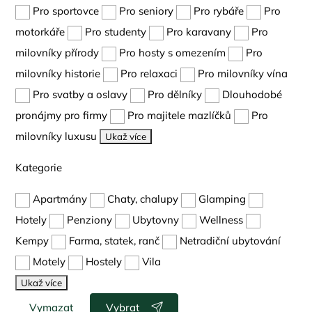
Pro sportovce
Pro seniory
Pro rybáře
Pro
motorkáře
Pro studenty
Pro karavany
Pro
milovníky přírody
Pro hosty s omezením
Pro
milovníky historie
Pro relaxaci
Pro milovníky vína
Pro svatby a oslavy
Pro dělníky
Dlouhodobé
pronájmy pro firmy
Pro majitele mazlíčků
Pro
milovníky luxusu
Ukaž více
Kategorie
Apartmány
Chaty, chalupy
Glamping
Hotely
Penziony
Ubytovny
Wellness
Kempy
Farma, statek, ranč
Netradiční ubytování
Motely
Hostely
Vila
Ukaž více
Vymazat
Vybrat