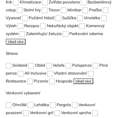
Krb
Klimatizace
Zvířata povolena
Bezbariérový
vstup
Stolní hry
Trezor
Minibar
Pračka
Vysavač
Požární hlásič
Sušička
Vinotéka
Výtah
Recepce
Nekuřácký objekt
Kamerový
systém
Zatemňující žaluzie
Parkování zdarma
Ukaž více
Strava
Snídaně
Oběd
Večeře
Polopenze
Plná
penze
All Inclusive
Vlastní stravování
Restaurace
Pizzerie
Hospoda
Ukaž více
Venkovní vybavení
Ohniště
Lehátka
Pergola
Venkovní
posezení
Venkovní gril
Venkovní sprcha