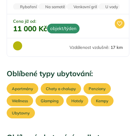
Rybaření
Na samotě
Venkovní gril
U vody
Klimatizace
Cena již od:
11 000 Kč
objekt/týden
Vzdálenost vzdušně:
17 km
Oblíbené typy ubytování:
Apartmány
Chaty a chalupy
Penziony
Wellness
Glamping
Hotely
Kempy
Ubytovny