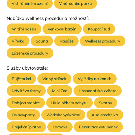
V chráněném území
V národním parku
Nabídka wellness procedur a možností:
Vnitřní bazén
Venkovní bazén
Koupací sud
Vířivka
Sauna
Masáže
Wellness procedury
Lázeňské procedury
Služby ubytovatele:
Půjčení kol
Vinný sklípek
Vyjížďky na koních
Návštěva farmy
Mini Zoo
Hospodářská zvířata
Dobíjecí stanice
Úklid během pobytu
Svatby
Oslavy/párty
Workshopy/školení
Audiotechnika
Projekční plátno
Karaoke
Rezervace vstupenek