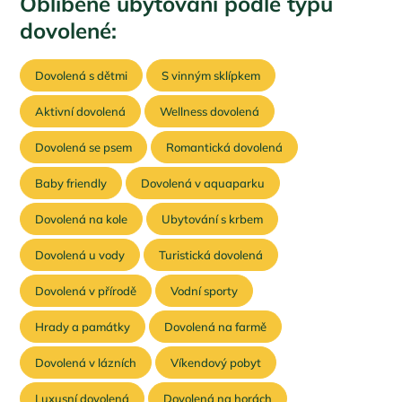
Oblíbené ubytování podle typu
dovolené:
Dovolená s dětmi
S vinným sklípkem
Aktivní dovolená
Wellness dovolená
Dovolená se psem
Romantická dovolená
Baby friendly
Dovolená v aquaparku
Dovolená na kole
Ubytování s krbem
Dovolená u vody
Turistická dovolená
Dovolená v přírodě
Vodní sporty
Hrady a památky
Dovolená na farmě
Dovolená v lázních
Víkendový pobyt
Luxusní dovolená
Dovolená na horách