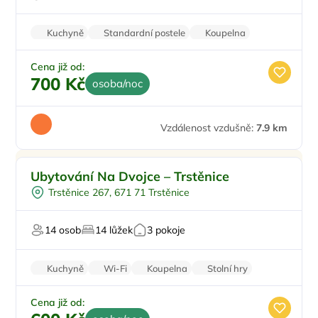
Kuchyně
Standardní postele
Koupelna
Parkování zdarma
Cena již od:
700 Kč
osoba/noc
Vzdálenost vzdušně:
7.9 km
Pro rodiny s dětmi
Doporučujeme
Ubytování Na Dvojce – Trstěnice
Pro milovníky přírody
Trstěnice 267, 671 71 Trstěnice
Pro milovníky historie
14 osob
14 lůžek
3 pokoje
Kuchyně
Wi-Fi
Koupelna
Stolní hry
Parkování zdarma
Cena již od: