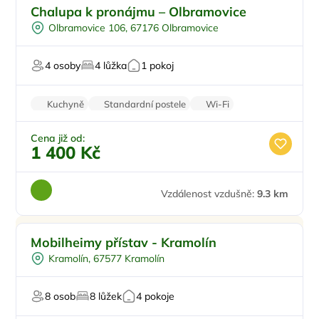
Ve městě/obci
Chalupa k pronájmu – Olbramovice
Pro čtyři
Olbramovice 106, 67176 Olbramovice
Pro milovníky vína
4 osoby
4 lůžka
1 pokoj
Kuchyně
Standardní postele
Wi-Fi
Koupelna
Parkování zdarma
Cena již od:
1 400 Kč
Vzdálenost vzdušně:
9.3 km
Pro rodiny s dětmi
Mobilheimy přístav - Kramolín
Pro dva
Kramolín, 67577 Kramolín
Venkovní bazén
Pro čtyři
8 osob
8 lůžek
4 pokoje
Zvířata povolena