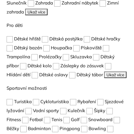
Slunečník
Zahrada
Zahradní nábytek
Zimní
zahrada
Ukaž více
Pro děti
Dětské hřiště
Dětská postýlka
Dětské hračky
Dětský bazén
Houpačka
Pískoviště
Trampolína
Prolézačky
Skluzavka
Dětský
příbor
Dětské kolo
Záslepky do zásuvek
Hlídání dětí
Dětské oslavy
Dětský tábor
Ukaž více
Sportovní možnosti
Turistika
Cykloturistika
Rybaření
Sjezdové
lyžování
Vodní sporty
Kulečník
Šipky
Fitness
Fotbal
Tenis
Golf
Snowboard
Běžky
Badminton
Pingpong
Bowling