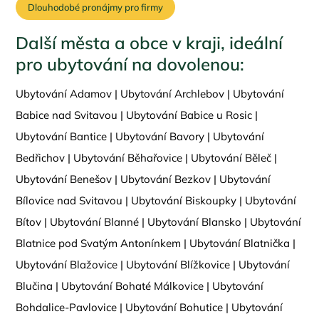
Dlouhodobé pronájmy pro firmy
Další města a obce v kraji, ideální
pro ubytování na dovolenou:
Ubytování Adamov
|
Ubytování Archlebov
|
Ubytování
Babice nad Svitavou
|
Ubytování Babice u Rosic
|
Ubytování Bantice
|
Ubytování Bavory
|
Ubytování
Bedřichov
|
Ubytování Běhařovice
|
Ubytování Běleč
|
Ubytování Benešov
|
Ubytování Bezkov
|
Ubytování
Bílovice nad Svitavou
|
Ubytování Biskoupky
|
Ubytování
Bítov
|
Ubytování Blanné
|
Ubytování Blansko
|
Ubytování
Blatnice pod Svatým Antonínkem
|
Ubytování Blatnička
|
Ubytování Blažovice
|
Ubytování Blížkovice
|
Ubytování
Blučina
|
Ubytování Bohaté Málkovice
|
Ubytování
Bohdalice-Pavlovice
|
Ubytování Bohutice
|
Ubytování