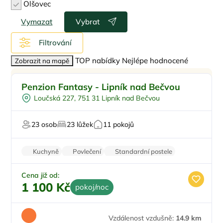
Olšovec
Vymazat
Vybrat
Filtrování
TOP nabídky
Nejlépe hodnocené
Zobrazit na mapě
Snídaně
Penzion Fantasy - Lipník nad Bečvou
Worshopy/školení
Loučská 227, 751 31 Lipník nad Bečvou
Firemní akce/teambuilding
Pro svatby a oslavy
23 osob
23 lůžek
11 pokojů
Kuchyně
Povlečení
Standardní postele
Wi-Fi
Zvířata povolena
Cena již od:
1 100 Kč
pokoj/noc
Vzdálenost vzdušně:
14.9 km