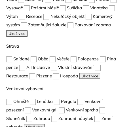
Vysavač
Požární hlásič
Sušička
Vinotéka
Výtah
Recepce
Nekuřácký objekt
Kamerový
systém
Zatemňující žaluzie
Parkování zdarma
Ukaž více
Strava
Snídaně
Oběd
Večeře
Polopenze
Plná
penze
All Inclusive
Vlastní stravování
Restaurace
Pizzerie
Hospoda
Ukaž více
Venkovní vybavení
Ohniště
Lehátka
Pergola
Venkovní
posezení
Venkovní gril
Venkovní sprcha
Slunečník
Zahrada
Zahradní nábytek
Zimní
zahrada