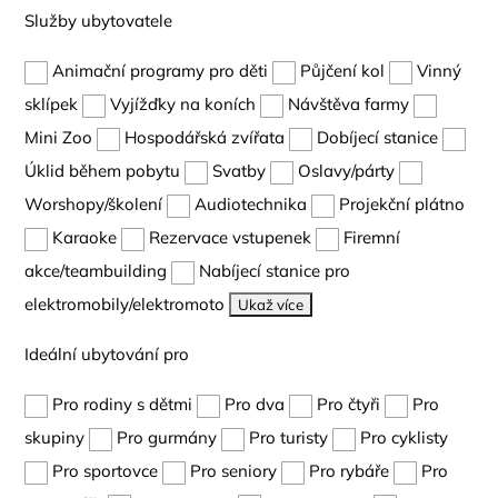
Služby ubytovatele
Animační programy pro děti
Půjčení kol
Vinný
sklípek
Vyjížďky na koních
Návštěva farmy
Mini Zoo
Hospodářská zvířata
Dobíjecí stanice
Úklid během pobytu
Svatby
Oslavy/párty
Worshopy/školení
Audiotechnika
Projekční plátno
Karaoke
Rezervace vstupenek
Firemní
akce/teambuilding
Nabíjecí stanice pro
elektromobily/elektromoto
Ukaž více
Ideální ubytování pro
Pro rodiny s dětmi
Pro dva
Pro čtyři
Pro
skupiny
Pro gurmány
Pro turisty
Pro cyklisty
Pro sportovce
Pro seniory
Pro rybáře
Pro