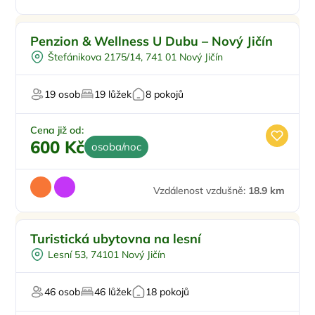
Penzion & Wellness U Dubu – Nový Jičín
Štefánikova 2175/14, 741 01 Nový Jičín
19 osob
19 lůžek
8 pokojů
Cena již od:
600 Kč
osoba/noc
Vzdálenost vzdušně:
18.9 km
Ve městě/obci
Doporučujeme
Turistická ubytovna na lesní
Venkovní gril
Lesní 53, 74101 Nový Jičín
Pro turisty
Vlastní stravování
46 osob
46 lůžek
18 pokojů
Pro majitele mazlíčků