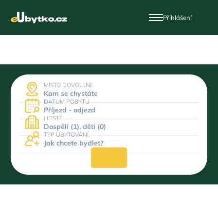
Přihlášení
MÍSTO DOVOLENÉ
Kam se chystáte
DATUM POBYTU
Příjezd - odjezd
HOSTÉ
Dospělí (1), děti (0)
TYP UBYTOVÁNÍ
Jak chcete bydlet?