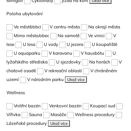
Minigolf
Cyklotraily
Jízda na koni
Ukaž více
Poloha ubytování
Ve městě/obci
V centru města
Na okraji města
Mimo město/obec
Na samotě
Ve vinici
V
lese
U lesa
U vody
U jezera
U koupaliště
U aquaparku
V karavanu
V hausbótu
U
lyžařského střediska
U sjezdovky
Na horách
V
chatové osadě
V rekreační oblasti
V chráněném
uzemí
V národním parku
Ukaž více
Wellness
Vnitřní bazén
Venkovní bazén
Koupací sud
Vířivka
Sauna
Masáže
Wellness procedury
Lázeňské procedury
Ukaž více