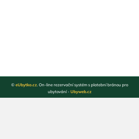
©
eUbytko.cz
. On-line rezervační systém s platební bránou pro
ubytování -
Ubyweb.cz
Registrace ubytovatelů
Webové stránky ubytování
Magazín
Obchodní podmínky
Ochrana osobních údajů