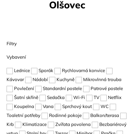
Olšovec
Filtry
Vybavení
Lednice
Sporák
Rychlovarná konvice
Kávovar
Nádobí
Kuchyně
Mikrovlnná trouba
Povlečení
Standardní postele
Patrové postele
Šatní skříně
Sedačka
Wi-Fi
TV
Netflix
Koupelna
Vana
Sprchový kout
WC
Toaletní potřeby
Rodinné pokoje
Balkon/terasa
Krb
Klimatizace
Zvířata povolena
Bezbariérový
vstup
Stolní hry
Trezor
Minibar
Pračka