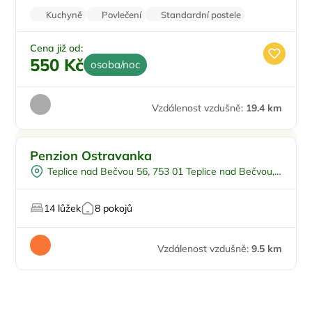
Kuchyně
Povlečení
Standardní postele
Wi-Fi
Koupelna
Cena již od:
550 Kč
osoba/noc
Vzdálenost vzdušně:
19.4 km
Penzion Ostravanka
Teplice nad Bečvou 56, 753 01 Teplice nad Bečvou,
Česko
14 lůžek
8 pokojů
Vzdálenost vzdušně:
9.5 km