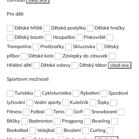
Ukaž více
Pro děti
Dětské hřiště
Dětská postýlka
Dětské hračky
Dětský bazén
Houpačka
Pískoviště
Trampolína
Prolézačky
Skluzavka
Dětský
příbor
Dětské kolo
Záslepky do zásuvek
Hlídání dětí
Dětské oslavy
Dětský tábor
Ukaž více
Sportovní možnosti
Turistika
Cykloturistika
Rybaření
Sjezdové
lyžování
Vodní sporty
Kulečník
Šipky
Fitness
Fotbal
Tenis
Golf
Snowboard
Běžky
Badminton
Pingpong
Bowling
Basketbal
Volejbal
Bruslení
Curling