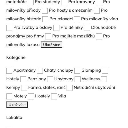
motorkáře
Pro studenty
Pro karavany
Pro
milovníky přírody
Pro hosty s omezením
Pro
milovníky historie
Pro relaxaci
Pro milovníky vína
Pro svatby a oslavy
Pro dělníky
Dlouhodobé
pronájmy pro firmy
Pro majitele mazlíčků
Pro
milovníky luxusu
Ukaž více
Kategorie
Apartmány
Chaty, chalupy
Glamping
Hotely
Penziony
Ubytovny
Wellness
Kempy
Farma, statek, ranč
Netradiční ubytování
Motely
Hostely
Vila
Ukaž více
Lokalita