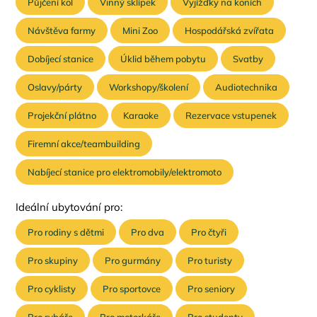
Půjčení kol
Vinný sklípek
Vyjížďky na koních
Návštěva farmy
Mini Zoo
Hospodářská zvířata
Dobíjecí stanice
Úklid během pobytu
Svatby
Oslavy/párty
Workshopy/školení
Audiotechnika
Projekční plátno
Karaoke
Rezervace vstupenek
Firemní akce/teambuilding
Nabíjecí stanice pro elektromobily/elektromoto
Ideální ubytování pro:
Pro rodiny s dětmi
Pro dva
Pro čtyři
Pro skupiny
Pro gurmány
Pro turisty
Pro cyklisty
Pro sportovce
Pro seniory