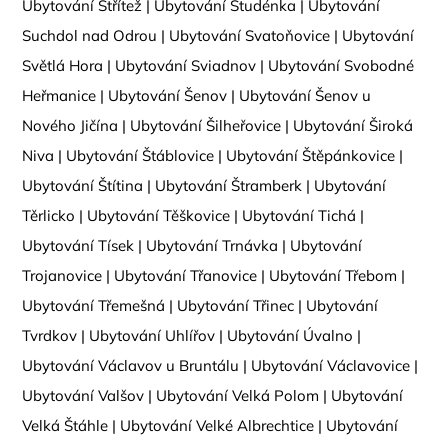
Ubytování Střítež
|
Ubytování Studénka
|
Ubytování
Suchdol nad Odrou
|
Ubytování Svatoňovice
|
Ubytování
Světlá Hora
|
Ubytování Sviadnov
|
Ubytování Svobodné
Heřmanice
|
Ubytování Šenov
|
Ubytování Šenov u
Nového Jičína
|
Ubytování Šilheřovice
|
Ubytování Široká
Niva
|
Ubytování Štáblovice
|
Ubytování Štěpánkovice
|
Ubytování Štítina
|
Ubytování Štramberk
|
Ubytování
Těrlicko
|
Ubytování Těškovice
|
Ubytování Tichá
|
Ubytování Tísek
|
Ubytování Trnávka
|
Ubytování
Trojanovice
|
Ubytování Třanovice
|
Ubytování Třebom
|
Ubytování Třemešná
|
Ubytování Třinec
|
Ubytování
Tvrdkov
|
Ubytování Uhlířov
|
Ubytování Úvalno
|
Ubytování Václavov u Bruntálu
|
Ubytování Václavovice
|
Ubytování Valšov
|
Ubytování Velká Polom
|
Ubytování
Velká Štáhle
|
Ubytování Velké Albrechtice
|
Ubytování