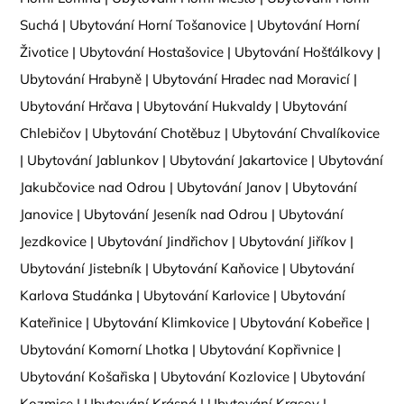
Suchá
|
Ubytování Horní Tošanovice
|
Ubytování Horní
Životice
|
Ubytování Hostašovice
|
Ubytování Hošťálkovy
|
Ubytování Hrabyně
|
Ubytování Hradec nad Moravicí
|
Ubytování Hrčava
|
Ubytování Hukvaldy
|
Ubytování
Chlebičov
|
Ubytování Chotěbuz
|
Ubytování Chvalíkovice
|
Ubytování Jablunkov
|
Ubytování Jakartovice
|
Ubytování
Jakubčovice nad Odrou
|
Ubytování Janov
|
Ubytování
Janovice
|
Ubytování Jeseník nad Odrou
|
Ubytování
Jezdkovice
|
Ubytování Jindřichov
|
Ubytování Jiříkov
|
Ubytování Jistebník
|
Ubytování Kaňovice
|
Ubytování
Karlova Studánka
|
Ubytování Karlovice
|
Ubytování
Kateřinice
|
Ubytování Klimkovice
|
Ubytování Kobeřice
|
Ubytování Komorní Lhotka
|
Ubytování Kopřivnice
|
Ubytování Košařiska
|
Ubytování Kozlovice
|
Ubytování
Kozmice
|
Ubytování Krásná
|
Ubytování Krasov
|