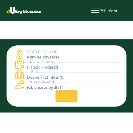
Přihlášení
MÍSTO DOVOLENÉ
Kam se chystáte
DATUM POBYTU
Příjezd - odjezd
HOSTÉ
Dospělí (1), děti (0)
TYP UBYTOVÁNÍ
Jak chcete bydlet?