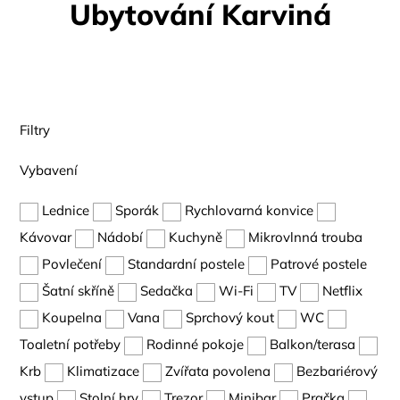
Ubytování Karviná
Filtry
Vybavení
Lednice
Sporák
Rychlovarná konvice
Kávovar
Nádobí
Kuchyně
Mikrovlnná trouba
Povlečení
Standardní postele
Patrové postele
Šatní skříně
Sedačka
Wi-Fi
TV
Netflix
Koupelna
Vana
Sprchový kout
WC
Toaletní potřeby
Rodinné pokoje
Balkon/terasa
Krb
Klimatizace
Zvířata povolena
Bezbariérový
vstup
Stolní hry
Trezor
Minibar
Pračka