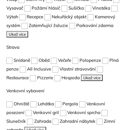
Vysavač
Požární hlásič
Sušička
Vinotéka
Výtah
Recepce
Nekuřácký objekt
Kamerový
systém
Zatemňující žaluzie
Parkování zdarma
Ukaž více
Strava
Snídaně
Oběd
Večeře
Polopenze
Plná
penze
All Inclusive
Vlastní stravování
Restaurace
Pizzerie
Hospoda
Ukaž více
Venkovní vybavení
Ohniště
Lehátka
Pergola
Venkovní
posezení
Venkovní gril
Venkovní sprcha
Slunečník
Zahrada
Zahradní nábytek
Zimní
zahrada