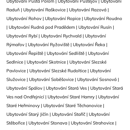
Ubytování Pustá Polom
|
Ubytování Pustějov
|
Ubytování
Raduň
|
Ubytování Raškovice
|
Ubytování Razová
|
Ubytování Rohov
|
Ubytování Ropice
|
Ubytování Roudno
|
Ubytování Rudná pod Pradědem
|
Ubytování Rusín
|
Ubytování Rybí
|
Ubytování Rychvald
|
Ubytování
Rýmařov
|
Ubytování Ryžoviště
|
Ubytování Řeka
|
Ubytování Řepiště
|
Ubytování Sedliště
|
Ubytování
Sedlnice
|
Ubytování Skotnice
|
Ubytování Slezské
Pavlovice
|
Ubytování Slezské Rudoltice
|
Ubytování
Služovice
|
Ubytování Soběšovice
|
Ubytování Sosnová
|
Ubytování Spálov
|
Ubytování Stará Ves
|
Ubytování Stará
Ves nad Ondřejnicí
|
Ubytování Staré Hamry
|
Ubytování
Staré Heřminovy
|
Ubytování Staré Těchanovice
|
Ubytování Starý Jičín
|
Ubytování Staříč
|
Ubytování
Stěbořice
|
Ubytování Stonava
|
Ubytování Strahovice
|