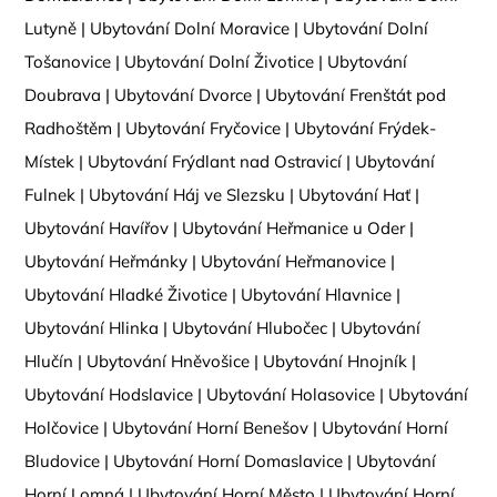
Lutyně
|
Ubytování Dolní Moravice
|
Ubytování Dolní
Tošanovice
|
Ubytování Dolní Životice
|
Ubytování
Doubrava
|
Ubytování Dvorce
|
Ubytování Frenštát pod
Radhoštěm
|
Ubytování Fryčovice
|
Ubytování Frýdek-
Místek
|
Ubytování Frýdlant nad Ostravicí
|
Ubytování
Fulnek
|
Ubytování Háj ve Slezsku
|
Ubytování Hať
|
Ubytování Havířov
|
Ubytování Heřmanice u Oder
|
Ubytování Heřmánky
|
Ubytování Heřmanovice
|
Ubytování Hladké Životice
|
Ubytování Hlavnice
|
Ubytování Hlinka
|
Ubytování Hlubočec
|
Ubytování
Hlučín
|
Ubytování Hněvošice
|
Ubytování Hnojník
|
Ubytování Hodslavice
|
Ubytování Holasovice
|
Ubytování
Holčovice
|
Ubytování Horní Benešov
|
Ubytování Horní
Bludovice
|
Ubytování Horní Domaslavice
|
Ubytování
Horní Lomná
|
Ubytování Horní Město
|
Ubytování Horní