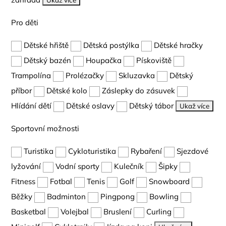
Ukaž více
Pro děti
Dětské hřiště
Dětská postýlka
Dětské hračky
Dětský bazén
Houpačka
Pískoviště
Trampolína
Prolézačky
Skluzavka
Dětský
příbor
Dětské kolo
Záslepky do zásuvek
Hlídání dětí
Dětské oslavy
Dětský tábor
Ukaž více
Sportovní možnosti
Turistika
Cykloturistika
Rybaření
Sjezdové
lyžování
Vodní sporty
Kulečník
Šipky
Fitness
Fotbal
Tenis
Golf
Snowboard
Běžky
Badminton
Pingpong
Bowling
Basketbal
Volejbal
Bruslení
Curling