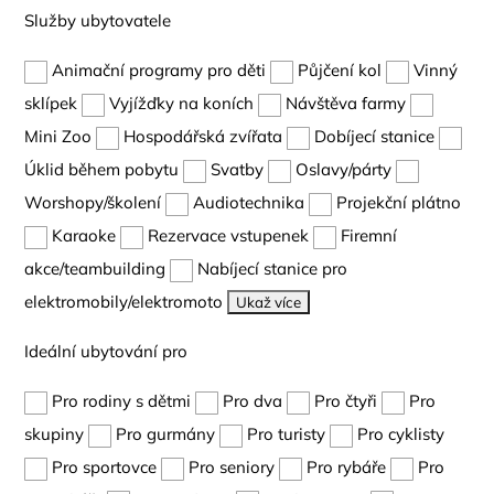
Služby ubytovatele
Animační programy pro děti
Půjčení kol
Vinný
sklípek
Vyjížďky na koních
Návštěva farmy
Mini Zoo
Hospodářská zvířata
Dobíjecí stanice
Úklid během pobytu
Svatby
Oslavy/párty
Worshopy/školení
Audiotechnika
Projekční plátno
Karaoke
Rezervace vstupenek
Firemní
akce/teambuilding
Nabíjecí stanice pro
elektromobily/elektromoto
Ukaž více
Ideální ubytování pro
Pro rodiny s dětmi
Pro dva
Pro čtyři
Pro
skupiny
Pro gurmány
Pro turisty
Pro cyklisty
Pro sportovce
Pro seniory
Pro rybáře
Pro