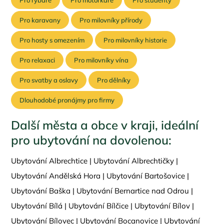
Pro rybáře
Pro motorkáře
Pro studenty
Pro karavany
Pro milovníky přírody
Pro hosty s omezením
Pro milovníky historie
Pro relaxaci
Pro milovníky vína
Pro svatby a oslavy
Pro dělníky
Dlouhodobé pronájmy pro firmy
Další města a obce v kraji, ideální
pro ubytování na dovolenou:
Ubytování Albrechtice
|
Ubytování Albrechtičky
|
Ubytování Andělská Hora
|
Ubytování Bartošovice
|
Ubytování Baška
|
Ubytování Bernartice nad Odrou
|
Ubytování Bílá
|
Ubytování Bílčice
|
Ubytování Bílov
|
Ubytování Bílovec
|
Ubytování Bocanovice
|
Ubytování