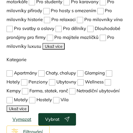
motorkáře
Pro studenty
Pro karavany
Pro
milovníky přírody
Pro hosty s omezením
Pro
milovníky historie
Pro relaxaci
Pro milovníky vína
Pro svatby a oslavy
Pro dělníky
Dlouhodobé
pronájmy pro firmy
Pro majitele mazlíčků
Pro
milovníky luxusu
Ukaž více
Kategorie
Apartmány
Chaty, chalupy
Glamping
Hotely
Penziony
Ubytovny
Wellness
Kempy
Farma, statek, ranč
Netradiční ubytování
Motely
Hostely
Vila
Ukaž více
Vymazat
Vybrat
Filtrování