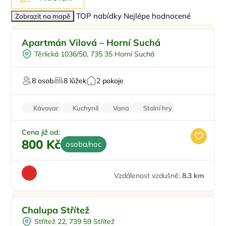
TOP nabídky
Nejlépe hodnocené
Zobrazit na mapě
Pro rodiny s dětmi
Apartmán Vilová – Horní Suchá
Ve městě/obci
Těrlická 1036/50, 735 35 Horní Suchá
Dlouhodobé pronájmy pro firmy
8 osob
8 lůžek
2 pokoje
Kávovar
Kuchyně
Vana
Stolní hry
Pračka
Cena již od:
800 Kč
osoba/noc
Vzdálenost vzdušně:
8.3 km
Chalupa Střítež
Střítež 22, 739 59 Střítež