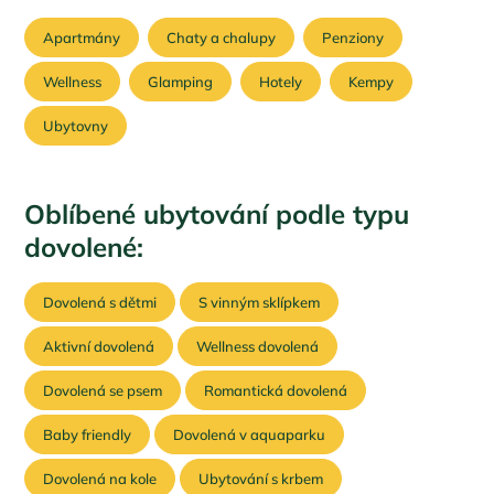
Apartmány
Chaty a chalupy
Penziony
Wellness
Glamping
Hotely
Kempy
Ubytovny
Oblíbené ubytování podle typu
dovolené:
Dovolená s dětmi
S vinným sklípkem
Aktivní dovolená
Wellness dovolená
Dovolená se psem
Romantická dovolená
Baby friendly
Dovolená v aquaparku
Dovolená na kole
Ubytování s krbem