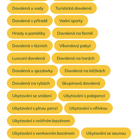
Dovolená u vody
Turistická dovolená
Dovolená v přírodě
Vodní sporty
Hrady a památky
Dovolená na farmě
Dovolená v lázních
Víkendový pobyt
Luxusní dovolená
Dovolená na horách
Dovolená u sjezdovky
Dovolená na běžkách
Dovolená na rybách
Skupinová dovolená
Ubytování se snídaní
Ubytování s polopenzí
Ubytování s plnou penzí
Ubytování s vířívkou
Ubytování s vnitřním bazénem
Ubytování s venkovním bazénem
Ubytování se saunou