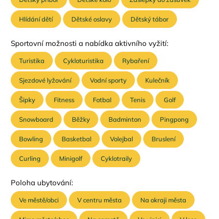
Hlídání dětí
Dětské oslavy
Dětský tábor
Sportovní možnosti a nabídka aktivního vyžití:
Turistika
Cykloturistika
Rybaření
Sjezdové lyžování
Vodní sporty
Kulečník
Šipky
Fitness
Fotbal
Tenis
Golf
Snowboard
Běžky
Badminton
Pingpong
Bowling
Basketbal
Volejbal
Bruslení
Curling
Minigolf
Cyklotraily
Poloha ubytování:
Ve městě/obci
V centru města
Na okraji města