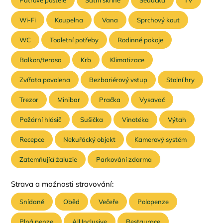
Patrové postele
Šatní skříně
Sedačka
TV
Wi-Fi
Koupelna
Vana
Sprchový kout
WC
Toaletní potřeby
Rodinné pokoje
Balkon/terasa
Krb
Klimatizace
Zvířata povolena
Bezbariérový vstup
Stolní hry
Trezor
Minibar
Pračka
Vysavač
Požární hlásič
Sušička
Vinotéka
Výtah
Recepce
Nekuřácký objekt
Kamerový systém
Zatemňující žaluzie
Parkování zdarma
Strava a možnosti stravování:
Snídaně
Oběd
Večeře
Polopenze
Plná penze
All Inclusive
Restaurace