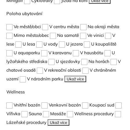
Minigolf
Cyklotraily
Jízda na koni
Ukaž více
Poloha ubytování
Ve městě/obci
V centru města
Na okraji města
Mimo město/obec
Na samotě
Ve vinici
V
lese
U lesa
U vody
U jezera
U koupaliště
U aquaparku
V karavanu
V hausbótu
U
lyžařského střediska
U sjezdovky
Na horách
V
chatové osadě
V rekreační oblasti
V chráněném
uzemí
V národním parku
Ukaž více
Wellness
Vnitřní bazén
Venkovní bazén
Koupací sud
Vířivka
Sauna
Masáže
Wellness procedury
Lázeňské procedury
Ukaž více