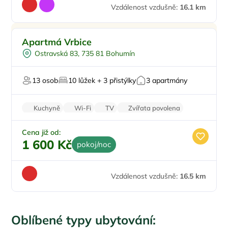
Vzdálenost vzdušně:
16.1 km
Pro rodiny s dětmi
Apartmá Vrbice
Masáže
Ostravská 83, 735 81 Bohumín
U vody
Pro milovníky přírody
13 osob
10 lůžek + 3 přistýlky
3 apartmány
Kuchyně
Wi-Fi
TV
Zvířata povolena
Pračka
Cena již od:
1 600 Kč
pokoj/noc
Vzdálenost vzdušně:
16.5 km
Oblíbené typy ubytování: