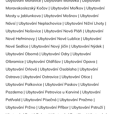
Ubytování Moravice
|
Ubytování Morávka
|
Ubytování
Moravskoslezský Kočov
|
Ubytování Mořkov
|
Ubytování
Mosty u Jablunkova
|
Ubytování Mošnov
|
Ubytování
Návsí
|
Ubytování Neplachovice
|
Ubytování Nižní Lhoty
|
Ubytování Nošovice
|
Ubytování Nová Pláň
|
Ubytování
Nové Heřminovy
|
Ubytování Nové Lublice
|
Ubytování
Nové Sedlice
|
Ubytování Nový Jičín
|
Ubytování Nýdek
|
Ubytování Oborná
|
Ubytování Odry
|
Ubytování
Olbramice
|
Ubytování Oldřišov
|
Ubytování Opava
|
Ubytování Orlová
|
Ubytování Osoblaha
|
Ubytování
Ostrava
|
Ubytování Ostravice
|
Ubytování Otice
|
Ubytování Palkovice
|
Ubytování Paskov
|
Ubytování
Pazderna
|
Ubytování Petrovice u Karviné
|
Ubytování
Petřvald
|
Ubytování Písečná
|
Ubytování Pražmo
|
Ubytování Pržno
|
Ubytování Příbor
|
Ubytování Pstruží
|