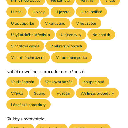
Mimo město/obec
Na samotě
Ve vinici
V lese
U lesa
U vody
U jezera
U koupaliště
U aquaparku
V karavanu
V hausbótu
U lyžařského střediska
U sjezdovky
Na horách
V chatové osadě
V rekreační oblasti
V chráněném území
V národním parku
Nabídka wellness procedur a možností:
Vnitřní bazén
Venkovní bazén
Koupací sud
Vířivka
Sauna
Masáže
Wellness procedury
Lázeňské procedury
Služby ubytovatele: