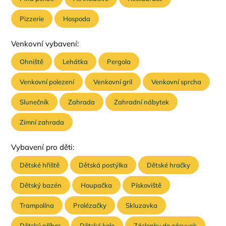
Pizzerie
Hospoda
Venkovní vybavení:
Ohniště
Lehátka
Pergola
Venkovní polezení
Venkovní gril
Venkovní sprcha
Slunečník
Zahrada
Zahradní nábytek
Zimní zahrada
Vybavení pro děti:
Dětské hřiště
Dětská postýlka
Dětské hračky
Dětský bazén
Houpačka
Pískoviště
Trampolína
Prolézačky
Skluzavka
Dětský příbor
Dětské kolo
Záslepky do zásuvek