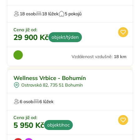
18 osob
18 lůžek
5 pokojů
Cena již od:
29 900 Kč
objekt/týden
Vzdálenost vzdušně:
18 km
Wellness Vrbice - Bohumín
Ostravská 82, 735 51 Bohumín
6 osob
6 lůžek
Cena již od:
5 950 Kč
objekt/noc