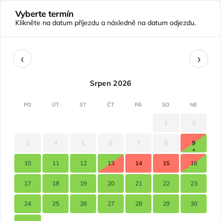
Vyberte termín
Klikněte na datum příjezdu a následně na datum odjezdu.
‹
›
Srpen 2026
PO
ÚT
ST
ČT
PÁ
SO
NE
1
2
3
4
5
6
7
8
9
10
11
12
13
14
15
16
17
18
19
20
21
22
23
24
25
26
27
28
29
30