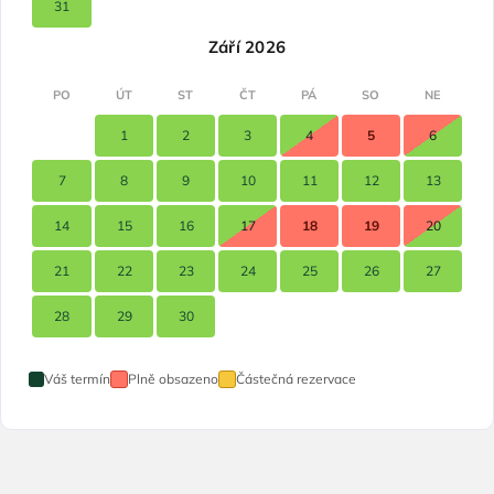
31
Září 2026
PO
ÚT
ST
ČT
PÁ
SO
NE
1
2
3
4
5
6
7
8
9
10
11
12
13
14
15
16
17
18
19
20
21
22
23
24
25
26
27
28
29
30
Váš termín
Plně obsazeno
Částečná rezervace