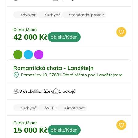
Sauna
U lyžařského střediska
Kávovar
Kuchyně
Standardní postele
Wi-Fi
Pračka
Cena již od:
42 000 Kč
objekt/týden
Romantická chata - Landštejn
Na samotě
Pomezí ev.10, 37881 Staré Město pod Landštejnem
Sauna
V lese
9 osob
9 lůžek
5 pokojů
Pro milovníky přírody
Kuchyně
Wi-Fi
Klimatizace
Zvířata povolena
Pračka
Cena již od:
15 000 Kč
objekt/týden