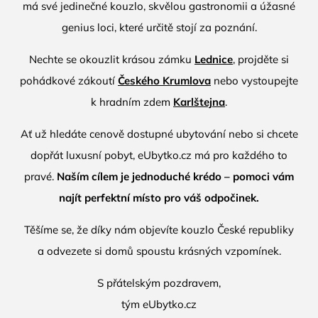
má své jedinečné kouzlo, skvělou gastronomii a úžasné
genius loci, které určitě stojí za poznání.
Nechte se okouzlit krásou zámku
Lednice
, projděte si
pohádkové zákoutí
Českého Krumlova
nebo vystoupejte
k hradním zdem
Karlštejna
.
Ať už hledáte cenově dostupné ubytování nebo si chcete
dopřát luxusní pobyt,
eUbytko.cz
má pro každého to
pravé.
Naším cílem je jednoduché krédo – pomoci vám
najít perfektní místo pro váš odpočinek.
Těšíme se, že díky nám objevíte kouzlo České republiky
a odvezete si domů spoustu krásných vzpomínek.
S přátelským pozdravem,
tým
eUbytko.cz