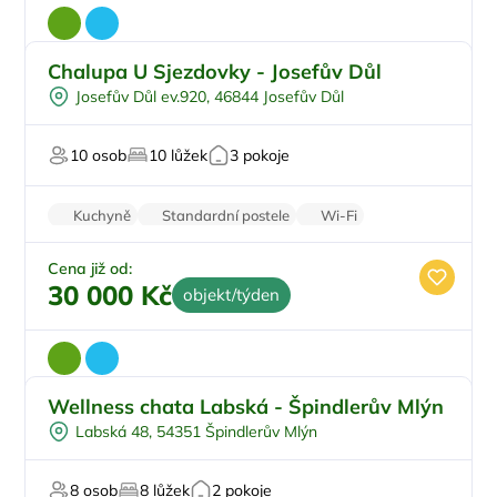
Chalupa U Sjezdovky - Josefův Důl
Pro cyklisty
Doporučujeme
Josefův Důl ev.920, 46844 Josefův Důl
Pro sportovce
U lesa
10 osob
10 lůžek
3 pokoje
U sjezdovky
Kuchyně
Standardní postele
Wi-Fi
Koupelna
Parkování zdarma
Cena již od:
30 000 Kč
objekt/týden
Wellness chata Labská - Špindlerův Mlýn
Vnitřní bazén
Labská 48, 54351 Špindlerův Mlýn
Vířivka
Na samotě
8 osob
8 lůžek
2 pokoje