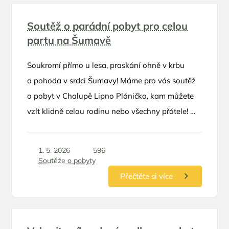
Soutěž o parádní pobyt pro celou
partu na Šumavě
Soukromí přímo u lesa, praskání ohně v krbu
a pohoda v srdci Šumavy! Máme pro vás soutěž
o pobyt v Chalupě Lipno Plánička, kam můžete
vzít klidně celou rodinu nebo všechny přátele! 🌲
🏡 O co hrajeme 🏆 1x pobyt na dvě noci až
pro 8 osob v hodnotě 7 850 Kč v termínu září-
1. 5. 2026
596
listopad
Soutěže o pobyty
Přečtěte si více