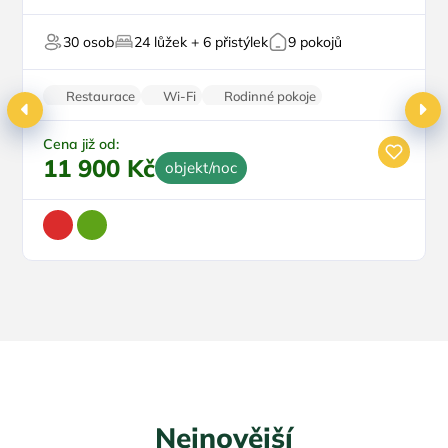
Vnitřní bazén
Top
Pro skupiny
30 osob
24 lůžek + 6 přistýlek
9 pokojů
Vířivka
Sauna
Restaurace
Wi-Fi
Rodinné pokoje
Balkon/terasa
Parkování zdarma
Cena již od:
11 900 Kč
objekt/noc
Nejnovější