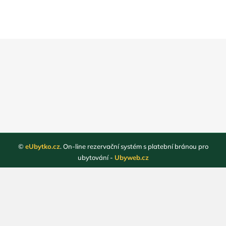
©
eUbytko.cz
. On-line rezervační systém s platební bránou pro
ubytování -
Ubyweb.cz
Registrace ubytovatelů
Webové stránky ubytování
Magazín
Obchodní podmínky