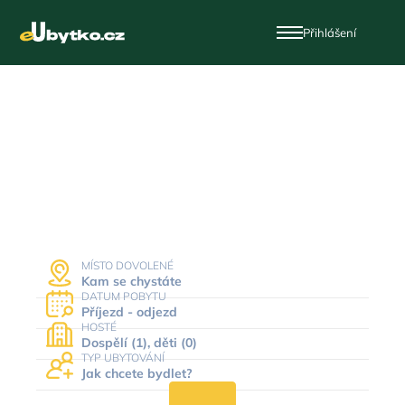
Přihlášení
Dovolená a ubytování
v Česku
MÍSTO DOVOLENÉ
Kam se chystáte
DATUM POBYTU
Příjezd - odjezd
HOSTÉ
Dospělí (1), děti (0)
TYP UBYTOVÁNÍ
Jak chcete bydlet?