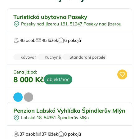
Turistická ubytovna Paseky
U lesa
Paseky nad Jizerou 181, 51247 Paseky nad Jizerou
Pingpong
U sjezdovky
45 osob
45 lůžek
6 pokojů
Firemní akce/teambuilding
Pro svatby a oslavy
Kávovar
Kuchyně
Standardní postele
Wi-Fi
Zvířata povolena
Cena již od:
8 000 Kč
objekt/noc
Penzion Labská Vyhlídka Špindlerův Mlýn
Pro skupiny
Labská 18, 54351 Špindlerův Mlýn
Plná penze
Pro studenty
37 osob
37 lůžek
8 pokojů
U lyžařského střediska