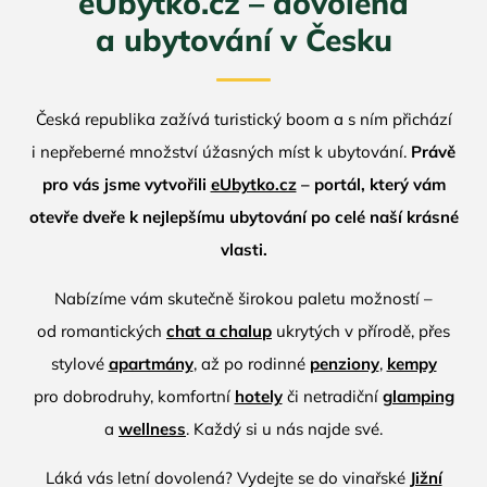
eUbytko.cz – dovolená
a ubytování v Česku
Česká republika zažívá turistický boom a s ním přichází
i nepřeberné množství úžasných míst k ubytování.
Právě
pro vás jsme vytvořili
eUbytko.cz
– portál, který vám
otevře dveře k nejlepšímu ubytování po celé naší krásné
vlasti.
Nabízíme vám skutečně širokou paletu možností –
od romantických
chat a chalup
ukrytých v přírodě, přes
stylové
apartmány
, až po rodinné
penziony
,
kempy
pro dobrodruhy, komfortní
hotely
či netradiční
glamping
a
wellness
. Každý si u nás najde své.
Láká vás letní dovolená? Vydejte se do vinařské
Jižní