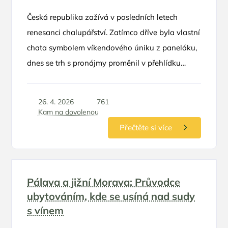
Česká republika zažívá v posledních letech
renesanci chalupářství. Zatímco dříve byla vlastní
chata symbolem víkendového úniku z paneláku,
dnes se trh s pronájmy proměnil v přehlídku
luxusu, designu a neotřelých nápadů. Rodinná
dovolená na chalupě už dávno neznamená
26. 4. 2026
761
sekání trávy a spaní v proleželých postelích
Kam na dovolenou
po babičce. Moderní objekty nabízejí komfort
Přečtěte si více
pětihvězdičkových hotelů, ale s bonusem
absolutního soukromí a svobody, kterou ocení
zejména rodiče s dětmi.
Pálava a jižní Morava: Průvodce
ubytováním, kde se usíná nad sudy
s vínem