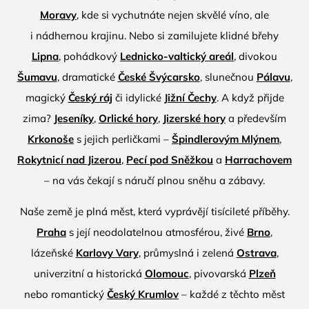
Moravy
, kde si vychutnáte nejen skvělé víno, ale
i nádhernou krajinu. Nebo si zamilujete klidné břehy
Lipna
, pohádkový
Lednicko-valtický areál
, divokou
Šumavu
, dramatické
České Švýcarsko
, slunečnou
Pálavu
,
magický
Český ráj
či idylické
Jižní Čechy
. A když přijde
zima?
Jeseníky
,
Orlické hory
,
Jizerské hory
a především
Krkonoše
s jejich perličkami –
Špindlerovým Mlýnem
,
Rokytnicí nad Jizerou
,
Pecí pod Sněžkou
a
Harrachovem
– na vás čekají s náručí plnou sněhu a zábavy.
Naše země je plná měst, která vyprávějí tisícileté příběhy.
Praha
s její neodolatelnou atmosférou, živé
Brno
,
lázeňské
Karlovy Vary
, průmyslná i zelená
Ostrava
,
univerzitní a historická
Olomouc
, pivovarská
Plzeň
nebo romantický
Český Krumlov
– každé z těchto měst