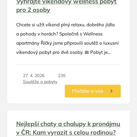
Vyhrajte víkendový wellness pobyt
pro 2 osoby
Chcete si užít víkend plný relaxu, dobrého jídla
a pohody v horách? Společně s Wellness
apartmány Říčky jsme připravili soutěž o luxusní
víkendový pobyt pro dvě osoby. 📅 Pobyt je
možné využít v termínu květen – červen 2026
27. 4. 2026
235
Soutěže o pobyty
Přečtěte si více
Nejlepší chaty a chalupy k pronájmu
v ČR: Kam vyrazit s celou rodinou?