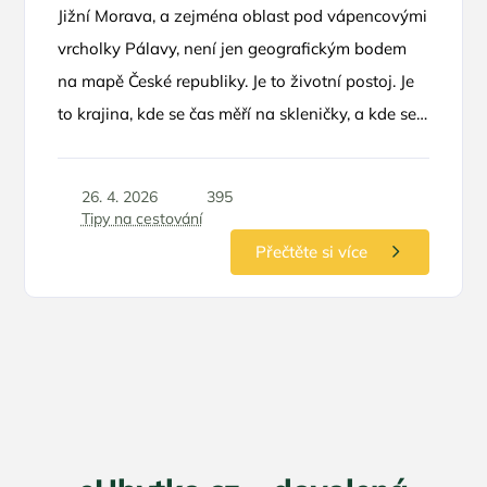
Jižní Morava, a zejména oblast pod vápencovými
vrcholky Pálavy, není jen geografickým bodem
na mapě České republiky. Je to životní postoj. Je
to krajina, kde se čas měří na skleničky, a kde se
horizont vlní v nekonečných řadách vinohradů.
Pokud hledáte únik z hektického městského
26. 4. 2026
395
koloběhu, není lepší volby než se ubytovat přímo
Tipy na cestování
u zdroje – v penzionech, které jsou přímou
Přečtěte si více
součástí vinných sklípků. Tento zážitek v sobě
spojuje autentickou pohostinnost, vůni zrajícího
vína a možnost nahlédnout pod ruce místním
vinařům.