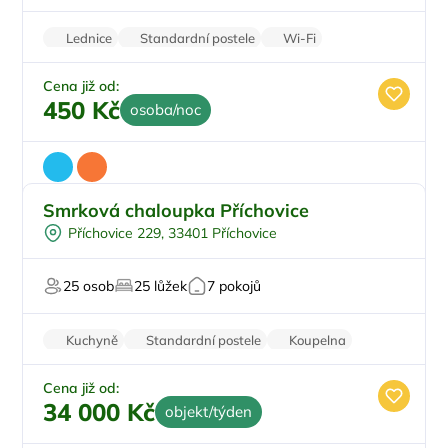
V národním parku
Lednice
Standardní postele
Wi-Fi
Zvířata povolena
Parkování zdarma
Cena již od:
450 Kč
osoba/noc
Smrková chaloupka Příchovice
Pro rodiny s dětmi
Příchovice 229, 33401 Příchovice
Pro skupiny
Pro turisty
25 osob
25 lůžek
7 pokojů
Na horách
Pro majitele mazlíčků
Kuchyně
Standardní postele
Koupelna
Nekuřácký objekt
Parkování zdarma
Cena již od:
34 000 Kč
objekt/týden