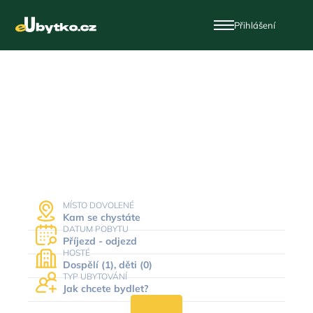
Přihlášení
Dovolená a ubytování
v Česku
MÍSTO DOVOLENÉ
Kam se chystáte
DATUM POBYTU
Příjezd - odjezd
HOSTÉ
Dospělí (1), děti (0)
TYP UBYTOVÁNÍ
Jak chcete bydlet?