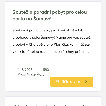
Soutěž o parádní pobyt pro celou
partu na Šumavě
Soukromí přímo u lesa, praskání ohně v krbu
a pohoda v srdci Šumavy! Máme pro vás soutěž
o pobyt v Chalupě Lipno Plánička, kam můžete
vzít klidně celou rodinu nebo všechny přátele! 🌲
🏡 O co hrajeme 🏆 1x pobyt na dvě noci až
pro 8 osob v hodnotě 7 850 Kč v termínu září-
1. 5. 2026
580
listopad
Soutěže o pobyty
Přečtěte si více