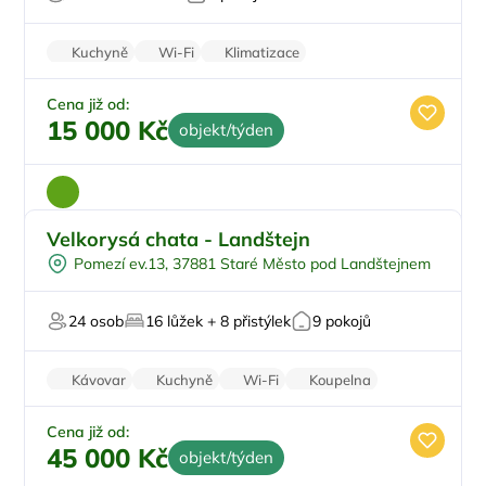
Pro milovníky přírody
Kuchyně
Wi-Fi
Klimatizace
Zvířata povolena
Pračka
Cena již od:
15 000 Kč
objekt/týden
Velkorysá chata - Landštejn
Venkovní bazén
Pomezí ev.13, 37881 Staré Město pod Landštejnem
Na samotě
Sauna
24 osob
16 lůžek + 8 přistýlek
9 pokojů
Pro relaxaci
Pro svatby a oslavy
Kávovar
Kuchyně
Wi-Fi
Koupelna
Bezbariérový vstup
Cena již od:
45 000 Kč
objekt/týden