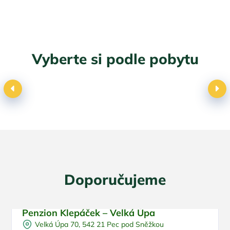
Vyberte si podle pobytu
Dovolená s dětmi
Doporučujeme
Penzion Klepáček – Velká Úpa
Pro rodiny s dětmi
Doporučujeme
Velká Úpa 70, 542 21 Pec pod Sněžkou