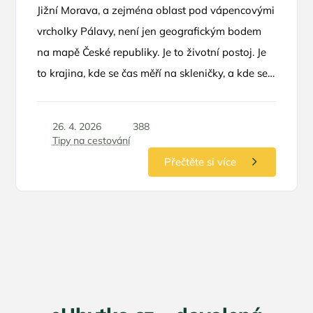
Jižní Morava, a zejména oblast pod vápencovými
vrcholky Pálavy, není jen geografickým bodem
na mapě České republiky. Je to životní postoj. Je
to krajina, kde se čas měří na skleničky, a kde se
horizont vlní v nekonečných řadách vinohradů.
Pokud hledáte únik z hektického městského
26. 4. 2026
388
koloběhu, není lepší volby než se ubytovat přímo
Tipy na cestování
u zdroje – v penzionech, které jsou přímou
Přečtěte si více
součástí vinných sklípků. Tento zážitek v sobě
spojuje autentickou pohostinnost, vůni zrajícího
vína a možnost nahlédnout pod ruce místním
vinařům.