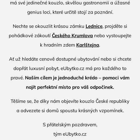
má své jedinečné kouzlo, skvělou gastronomii a úžasné
genius loci, které určitě stojí za poznání.
Nechte se okouzlit krásou zámku
Lednice
, projděte si
pohádkové zákoutí
Českého Krumlova
nebo vystoupejte
k hradním zdem
Karlštejna
.
Ať už hledáte cenově dostupné ubytování nebo si chcete
dopřát luxusní pobyt,
eUbytko.cz
má pro každého to
pravé.
Naším cílem je jednoduché krédo – pomoci vám
najít perfektní místo pro váš odpočinek.
Těšíme se, že díky nám objevíte kouzlo České republiky
a odvezete si domů spoustu krásných vzpomínek.
S přátelským pozdravem,
tým
eUbytko.cz