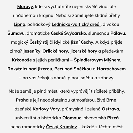
Moravy
, kde si vychutnáte nejen skvělé víno, ale
i nádhernou krajinu. Nebo si zamilujete klidné břehy
Lipna
, pohádkový
Lednicko-valtický areál
, divokou
Šumavu
, dramatické
České Švýcarsko
, slunečnou
Pálavu
,
magický
Český ráj
či idylické
Jižní Čechy
. A když přijde
zima?
Jeseníky
,
Orlické hory
,
Jizerské hory
a především
Krkonoše
s jejich perličkami –
Špindlerovým Mlýnem
,
Rokytnicí nad Jizerou
,
Pecí pod Sněžkou
a
Harrachovem
– na vás čekají s náručí plnou sněhu a zábavy.
Naše země je plná měst, která vyprávějí tisícileté příběhy.
Praha
s její neodolatelnou atmosférou, živé
Brno
,
lázeňské
Karlovy Vary
, průmyslná i zelená
Ostrava
,
univerzitní a historická
Olomouc
, pivovarská
Plzeň
nebo romantický
Český Krumlov
– každé z těchto měst