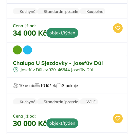
Pro majitele mazlíčků
Kuchyně
Standardní postele
Koupelna
Nekuřácký objekt
Parkování zdarma
Cena již od:
34 000 Kč
objekt/týden
Chalupa U Sjezdovky - Josefův Důl
Pro cyklisty
Doporučujeme
Josefův Důl ev.920, 46844 Josefův Důl
Pro sportovce
U lesa
10 osob
10 lůžek
3 pokoje
U sjezdovky
Kuchyně
Standardní postele
Wi-Fi
Koupelna
Parkování zdarma
Cena již od:
30 000 Kč
objekt/týden