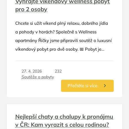
Vyhrajte víkendový wellness pobyt
pro 2 osoby
Chcete si užít víkend plný relaxu, dobrého jídla
a pohody v horách? Společně s Wellness
apartmány Říčky jsme připravili soutěž o luxusní
víkendový pobyt pro dvě osoby. 📅 Pobyt je
možné využít v termínu květen – červen 2026
27. 4. 2026
232
Soutěže o pobyty
Přečtěte si více
Nejlepší chaty a chalupy k pronájmu
v ČR: Kam vyrazit s celou rodinou?