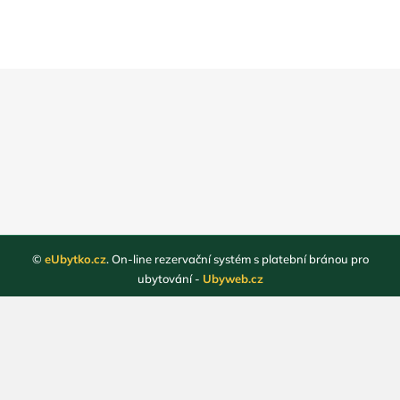
©
eUbytko.cz
. On-line rezervační systém s platební bránou pro
ubytování -
Ubyweb.cz
Registrace ubytovatelů
Webové stránky ubytování
Magazín
Obchodní podmínky