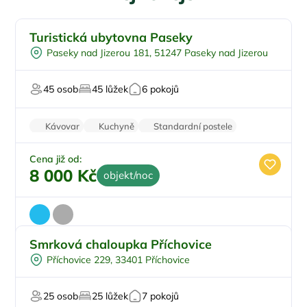
Turistická ubytovna Paseky
U lesa
Paseky nad Jizerou 181, 51247 Paseky nad Jizerou
Pingpong
U sjezdovky
45 osob
45 lůžek
6 pokojů
Firemní akce/teambuilding
Pro svatby a oslavy
Kávovar
Kuchyně
Standardní postele
Wi-Fi
Zvířata povolena
Cena již od:
8 000 Kč
objekt/noc
Smrková chaloupka Příchovice
Pro rodiny s dětmi
Příchovice 229, 33401 Příchovice
Pro skupiny
Pro turisty
25 osob
25 lůžek
7 pokojů
Na horách