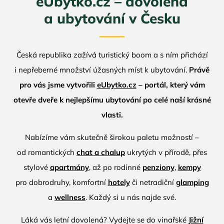
eUbytko.cz – dovolená
a ubytování v Česku
Česká republika zažívá turistický boom a s ním přichází
i nepřeberné množství úžasných míst k ubytování.
Právě
pro vás jsme vytvořili
eUbytko.cz
– portál, který vám
otevře dveře k nejlepšímu ubytování po celé naší krásné
vlasti.
Nabízíme vám skutečně širokou paletu možností –
od romantických
chat a chalup
ukrytých v přírodě, přes
stylové
apartmány
, až po rodinné
penziony
,
kempy
pro dobrodruhy, komfortní
hotely
či netradiční
glamping
a
wellness
. Každý si u nás najde své.
Láká vás letní dovolená? Vydejte se do vinařské
Jižní