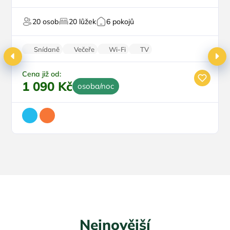
Polopenze
Top
U sjezdovky
20 osob
20 lůžek
6 pokojů
Pro svatby a oslavy
Pro majitele mazlíčků
Snídaně
Večeře
Wi-Fi
TV
Rodinné pokoje
Cena již od:
1 090 Kč
osoba/noc
Nejnovější