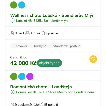
Wellness chata Labská - Špindlerův Mlýn
Vnitřní bazén
Labská 48, 54351 Špindlerův Mlýn
Vířivka
Na samotě
8 osob
8 lůžek
2 pokoje
Sauna
U lyžařského střediska
Kávovar
Kuchyně
Standardní postele
Wi-Fi
Pračka
Cena již od:
42 000 Kč
objekt/týden
Romantická chata - Landštejn
Na samotě
Pomezí ev.10, 37881 Staré Město pod Landštejnem
Sauna
V lese
9 osob
9 lůžek
5 pokojů