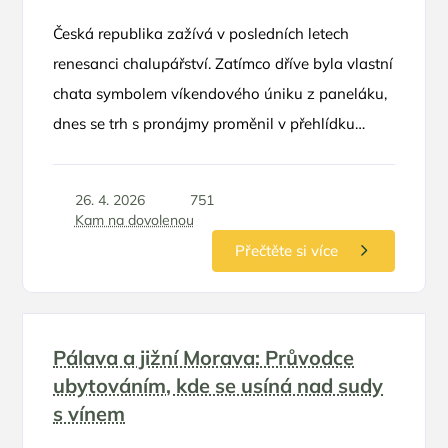
Česká republika zažívá v posledních letech
renesanci chalupářství. Zatímco dříve byla vlastní
chata symbolem víkendového úniku z paneláku,
dnes se trh s pronájmy proměnil v přehlídku
luxusu, designu a neotřelých nápadů. Rodinná
dovolená na chalupě už dávno neznamená
26. 4. 2026
751
sekání trávy a spaní v proleželých postelích
Kam na dovolenou
po babičce. Moderní objekty nabízejí komfort
Přečtěte si více
pětihvězdičkových hotelů, ale s bonusem
absolutního soukromí a svobody, kterou ocení
zejména rodiče s dětmi.
Pálava a jižní Morava: Průvodce
ubytováním, kde se usíná nad sudy
s vínem