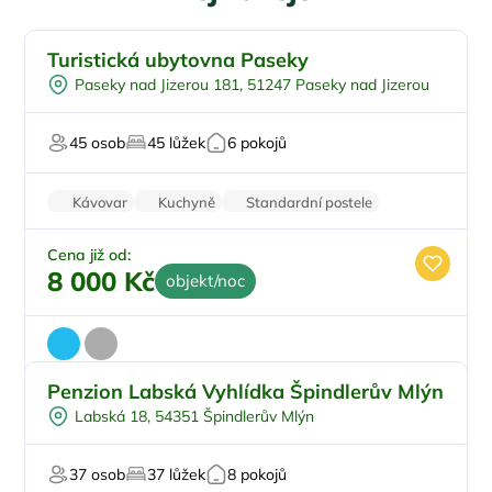
Turistická ubytovna Paseky
U lesa
Paseky nad Jizerou 181, 51247 Paseky nad Jizerou
Pingpong
U sjezdovky
45 osob
45 lůžek
6 pokojů
Firemní akce/teambuilding
Pro svatby a oslavy
Kávovar
Kuchyně
Standardní postele
Wi-Fi
Zvířata povolena
Cena již od:
8 000 Kč
objekt/noc
Penzion Labská Vyhlídka Špindlerův Mlýn
Pro skupiny
Labská 18, 54351 Špindlerův Mlýn
Plná penze
Pro studenty
37 osob
37 lůžek
8 pokojů
U lyžařského střediska