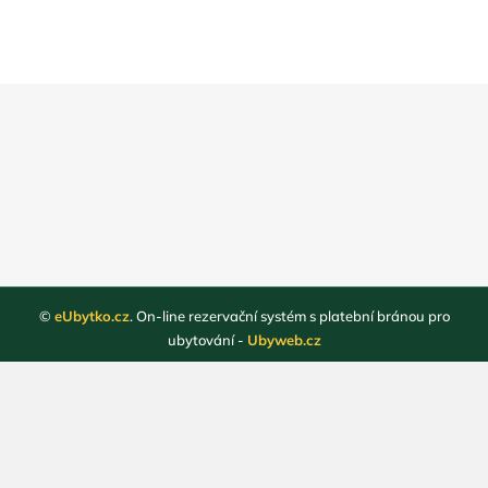
©
eUbytko.cz
. On-line rezervační systém s platební bránou pro
ubytování -
Ubyweb.cz
Registrace ubytovatelů
Webové stránky ubytování
Magazín
Obchodní podmínky