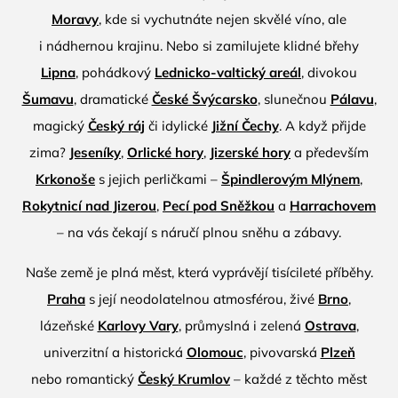
Moravy
, kde si vychutnáte nejen skvělé víno, ale
i nádhernou krajinu. Nebo si zamilujete klidné břehy
Lipna
, pohádkový
Lednicko-valtický areál
, divokou
Šumavu
, dramatické
České Švýcarsko
, slunečnou
Pálavu
,
magický
Český ráj
či idylické
Jižní Čechy
. A když přijde
zima?
Jeseníky
,
Orlické hory
,
Jizerské hory
a především
Krkonoše
s jejich perličkami –
Špindlerovým Mlýnem
,
Rokytnicí nad Jizerou
,
Pecí pod Sněžkou
a
Harrachovem
– na vás čekají s náručí plnou sněhu a zábavy.
Naše země je plná měst, která vyprávějí tisícileté příběhy.
Praha
s její neodolatelnou atmosférou, živé
Brno
,
lázeňské
Karlovy Vary
, průmyslná i zelená
Ostrava
,
univerzitní a historická
Olomouc
, pivovarská
Plzeň
nebo romantický
Český Krumlov
– každé z těchto měst