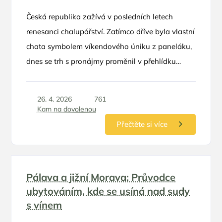
Česká republika zažívá v posledních letech
renesanci chalupářství. Zatímco dříve byla vlastní
chata symbolem víkendového úniku z paneláku,
dnes se trh s pronájmy proměnil v přehlídku
luxusu, designu a neotřelých nápadů. Rodinná
dovolená na chalupě už dávno neznamená
26. 4. 2026
761
sekání trávy a spaní v proleželých postelích
Kam na dovolenou
po babičce. Moderní objekty nabízejí komfort
Přečtěte si více
pětihvězdičkových hotelů, ale s bonusem
absolutního soukromí a svobody, kterou ocení
zejména rodiče s dětmi.
Pálava a jižní Morava: Průvodce
ubytováním, kde se usíná nad sudy
s vínem