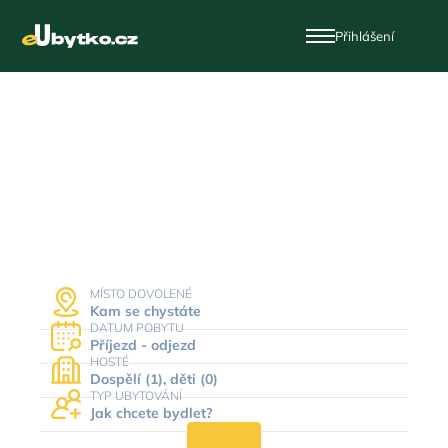
Přihlášení
Dovolená a ubytování
v Česku
MÍSTO DOVOLENÉ
Kam se chystáte
DATUM POBYTU
Příjezd - odjezd
HOSTÉ
Dospělí (1), děti (0)
TYP UBYTOVÁNÍ
Jak chcete bydlet?