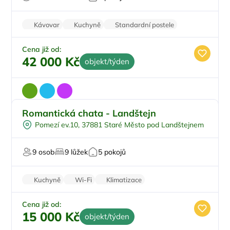
Sauna
U lyžařského střediska
Kávovar
Kuchyně
Standardní postele
Wi-Fi
Pračka
Cena již od:
42 000 Kč
objekt/týden
Romantická chata - Landštejn
Na samotě
Pomezí ev.10, 37881 Staré Město pod Landštejnem
Sauna
V lese
9 osob
9 lůžek
5 pokojů
Pro milovníky přírody
Kuchyně
Wi-Fi
Klimatizace
Zvířata povolena
Pračka
Cena již od:
15 000 Kč
objekt/týden