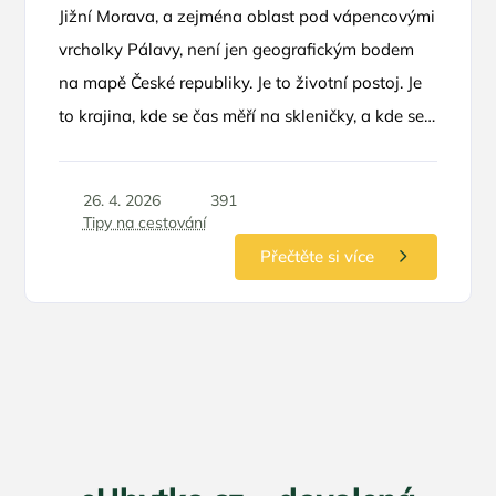
Jižní Morava, a zejména oblast pod vápencovými
vrcholky Pálavy, není jen geografickým bodem
na mapě České republiky. Je to životní postoj. Je
to krajina, kde se čas měří na skleničky, a kde se
horizont vlní v nekonečných řadách vinohradů.
Pokud hledáte únik z hektického městského
26. 4. 2026
391
koloběhu, není lepší volby než se ubytovat přímo
Tipy na cestování
u zdroje – v penzionech, které jsou přímou
Přečtěte si více
součástí vinných sklípků. Tento zážitek v sobě
spojuje autentickou pohostinnost, vůni zrajícího
vína a možnost nahlédnout pod ruce místním
vinařům.