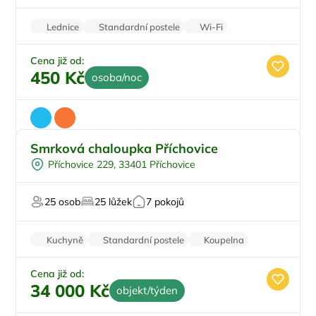
V národním parku
Lednice
Standardní postele
Wi-Fi
Zvířata povolena
Parkování zdarma
Cena již od:
450 Kč
osoba/noc
Smrková chaloupka Příchovice
Pro rodiny s dětmi
Příchovice 229, 33401 Příchovice
Pro skupiny
Pro turisty
25 osob
25 lůžek
7 pokojů
Na horách
Pro majitele mazlíčků
Kuchyně
Standardní postele
Koupelna
Nekuřácký objekt
Parkování zdarma
Cena již od:
34 000 Kč
objekt/týden