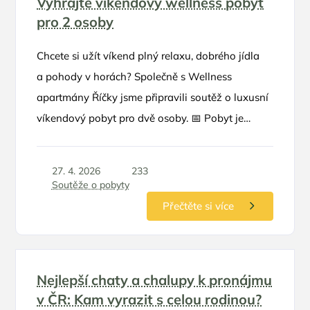
Vyhrajte víkendový wellness pobyt
pro 2 osoby
Chcete si užít víkend plný relaxu, dobrého jídla
a pohody v horách? Společně s Wellness
apartmány Říčky jsme připravili soutěž o luxusní
víkendový pobyt pro dvě osoby. 📅 Pobyt je
možné využít v termínu květen – červen 2026
27. 4. 2026
233
Soutěže o pobyty
Přečtěte si více
Nejlepší chaty a chalupy k pronájmu
v ČR: Kam vyrazit s celou rodinou?