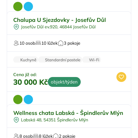
Chalupa U Sjezdovky - Josefův Důl
Pro cyklisty
Doporučujeme
Josefův Důl ev.920, 46844 Josefův Důl
Pro sportovce
U lesa
10 osob
10 lůžek
3 pokoje
U sjezdovky
Kuchyně
Standardní postele
Wi-Fi
Koupelna
Parkování zdarma
Cena již od:
30 000 Kč
objekt/týden
Wellness chata Labská - Špindlerův Mlýn
Vnitřní bazén
Labská 48, 54351 Špindlerův Mlýn
Vířivka
Na samotě
8 osob
8 lůžek
2 pokoje