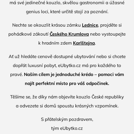
má své jedinečné kouzlo, skvělou gastronomii a úžasné
genius loci, které určitě stojí za poznání.
Nechte se okouzlit krásou zámku
Lednice
, projděte si
pohádkové zákoutí
Českého Krumlova
nebo vystoupejte
k hradním zdem
Karlštejna
.
Ať už hledáte cenově dostupné ubytování nebo si chcete
dopřát luxusní pobyt,
eUbytko.cz
má pro každého to
pravé.
Naším cílem je jednoduché krédo – pomoci vám
najít perfektní místo pro váš odpočinek.
Těšíme se, že díky nám objevíte kouzlo České republiky
a odvezete si domů spoustu krásných vzpomínek.
S přátelským pozdravem,
tým
eUbytko.cz