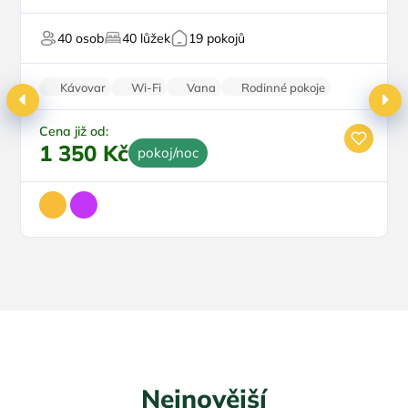
V centru města
Top
Vířivka
40 osob
40 lůžek
19 pokojů
Svatby
Oslavy/párty
Kávovar
Wi-Fi
Vana
Rodinné pokoje
Parkování zdarma
Cena již od:
1 350 Kč
pokoj/noc
Nejnovější