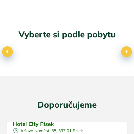
Vyberte si podle pobytu
Dovolená s dětmi
Doporučujeme
Hotel City Písek
Snídaně
Doporučujeme
Alšovo Náměstí 35, 397 01 Písek