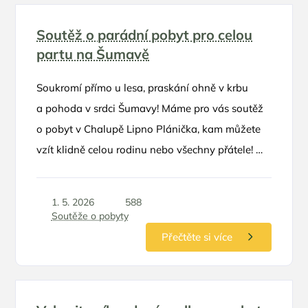
Soutěž o parádní pobyt pro celou
partu na Šumavě
Soukromí přímo u lesa, praskání ohně v krbu
a pohoda v srdci Šumavy! Máme pro vás soutěž
o pobyt v Chalupě Lipno Plánička, kam můžete
vzít klidně celou rodinu nebo všechny přátele! 🌲
🏡 O co hrajeme 🏆 1x pobyt na dvě noci až
pro 8 osob v hodnotě 7 850 Kč v termínu září-
1. 5. 2026
588
listopad
Soutěže o pobyty
Přečtěte si více