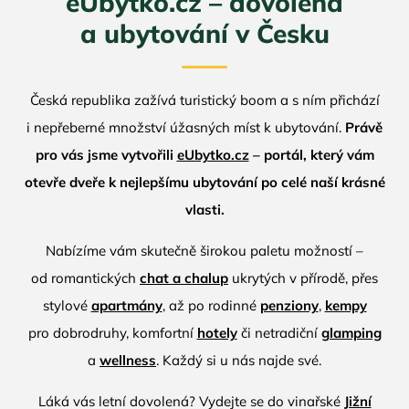
eUbytko.cz – dovolená
a ubytování v Česku
Česká republika zažívá turistický boom a s ním přichází
i nepřeberné množství úžasných míst k ubytování.
Právě
pro vás jsme vytvořili
eUbytko.cz
– portál, který vám
otevře dveře k nejlepšímu ubytování po celé naší krásné
vlasti.
Nabízíme vám skutečně širokou paletu možností –
od romantických
chat a chalup
ukrytých v přírodě, přes
stylové
apartmány
, až po rodinné
penziony
,
kempy
pro dobrodruhy, komfortní
hotely
či netradiční
glamping
a
wellness
. Každý si u nás najde své.
Láká vás letní dovolená? Vydejte se do vinařské
Jižní