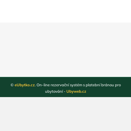
©
eUbytko.cz
. On-line rezervační systém s platební bránou pro
ubytování -
Ubyweb.cz
Registrace ubytovatelů
Webové stránky ubytování
Magazín
Obchodní podmínky