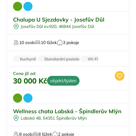
Chalupa U Sjezdovky - Josefův Důl
Pro cyklisty
Doporučujeme
Josefův Důl ev.920, 46844 Josefův Důl
Pro sportovce
U lesa
10 osob
10 lůžek
3 pokoje
U sjezdovky
Kuchyně
Standardní postele
Wi-Fi
Koupelna
Parkování zdarma
Cena již od:
30 000 Kč
objekt/týden
Wellness chata Labská - Špindlerův Mlýn
Vnitřní bazén
Labská 48, 54351 Špindlerův Mlýn
Vířivka
Na samotě
8 osob
8 lůžek
2 pokoje