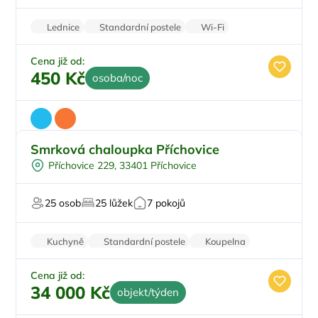
V národním parku
Lednice
Standardní postele
Wi-Fi
Zvířata povolena
Parkování zdarma
Cena již od:
450 Kč
osoba/noc
Smrková chaloupka Příchovice
Pro rodiny s dětmi
Příchovice 229, 33401 Příchovice
Pro skupiny
Pro turisty
25 osob
25 lůžek
7 pokojů
Na horách
Pro majitele mazlíčků
Kuchyně
Standardní postele
Koupelna
Nekuřácký objekt
Parkování zdarma
Cena již od:
34 000 Kč
objekt/týden