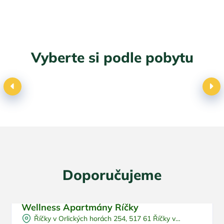
Vyberte si podle pobytu
Dovolená s dětmi
Doporučujeme
Wellness Apartmány Říčky
Pro rodiny s dětmi
Sleva %
Říčky v Orlických horách 254, 517 61 Říčky v