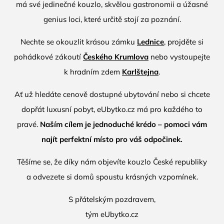
má své jedinečné kouzlo, skvělou gastronomii a úžasné
genius loci, které určitě stojí za poznání.
Nechte se okouzlit krásou zámku
Lednice
, projděte si
pohádkové zákoutí
Českého Krumlova
nebo vystoupejte
k hradním zdem
Karlštejna
.
Ať už hledáte cenově dostupné ubytování nebo si chcete
dopřát luxusní pobyt,
eUbytko.cz
má pro každého to
pravé.
Naším cílem je jednoduché krédo – pomoci vám
najít perfektní místo pro váš odpočinek.
Těšíme se, že díky nám objevíte kouzlo České republiky
a odvezete si domů spoustu krásných vzpomínek.
S přátelským pozdravem,
tým
eUbytko.cz