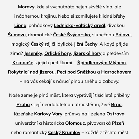
Moravy
, kde si vychutnáte nejen skvělé víno, ale
i nádhernou krajinu. Nebo si zamilujete klidné břehy
Lipna
, pohádkový
Lednicko-valtický areál
, divokou
Šumavu
, dramatické
České Švýcarsko
, slunečnou
Pálavu
,
magický
Český ráj
či idylické
Jižní Čechy
. A když přijde
zima?
Jeseníky
,
Orlické hory
,
Jizerské hory
a především
Krkonoše
s jejich perličkami –
Špindlerovým Mlýnem
,
Rokytnicí nad Jizerou
,
Pecí pod Sněžkou
a
Harrachovem
– na vás čekají s náručí plnou sněhu a zábavy.
Naše země je plná měst, která vyprávějí tisícileté příběhy.
Praha
s její neodolatelnou atmosférou, živé
Brno
,
lázeňské
Karlovy Vary
, průmyslná i zelená
Ostrava
,
univerzitní a historická
Olomouc
, pivovarská
Plzeň
nebo romantický
Český Krumlov
– každé z těchto měst