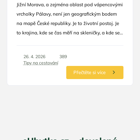
Jižní Morava, a zejména oblast pod vápencovými
vrcholky Pálavy, není jen geografickým bodem
na mapě České republiky. Je to životní postoj. Je
to krajina, kde se čas měří na skleničky, a kde se
horizont vlní v nekonečných řadách vinohradů.
Pokud hledáte únik z hektického městského
26. 4. 2026
389
koloběhu, není lepší volby než se ubytovat přímo
Tipy na cestování
u zdroje – v penzionech, které jsou přímou
Přečtěte si více
součástí vinných sklípků. Tento zážitek v sobě
spojuje autentickou pohostinnost, vůni zrajícího
vína a možnost nahlédnout pod ruce místním
vinařům.