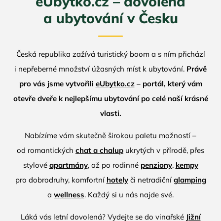
eUbytko.cz – dovolená
a ubytování v Česku
Česká republika zažívá turistický boom a s ním přichází
i nepřeberné množství úžasných míst k ubytování.
Právě
pro vás jsme vytvořili
eUbytko.cz
– portál, který vám
otevře dveře k nejlepšímu ubytování po celé naší krásné
vlasti.
Nabízíme vám skutečně širokou paletu možností –
od romantických
chat a chalup
ukrytých v přírodě, přes
stylové
apartmány
, až po rodinné
penziony
,
kempy
pro dobrodruhy, komfortní
hotely
či netradiční
glamping
a
wellness
. Každý si u nás najde své.
Láká vás letní dovolená? Vydejte se do vinařské
Jižní