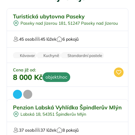
Turistická ubytovna Paseky
U lesa
Paseky nad Jizerou 181, 51247 Paseky nad Jizerou
Pingpong
U sjezdovky
45 osob
45 lůžek
6 pokojů
Firemní akce/teambuilding
Pro svatby a oslavy
Kávovar
Kuchyně
Standardní postele
Wi-Fi
Zvířata povolena
Cena již od:
8 000 Kč
objekt/noc
Penzion Labská Vyhlídka Špindlerův Mlýn
Pro skupiny
Labská 18, 54351 Špindlerův Mlýn
Plná penze
Pro studenty
37 osob
37 lůžek
8 pokojů
U lyžařského střediska