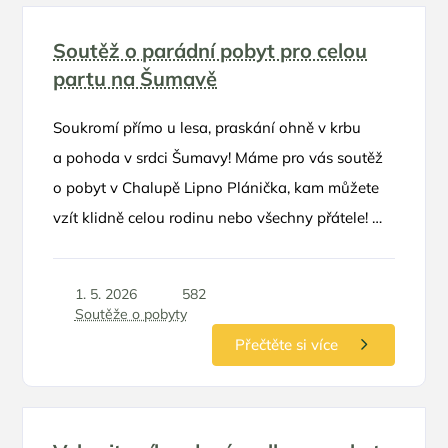
Soutěž o parádní pobyt pro celou
partu na Šumavě
Soukromí přímo u lesa, praskání ohně v krbu
a pohoda v srdci Šumavy! Máme pro vás soutěž
o pobyt v Chalupě Lipno Plánička, kam můžete
vzít klidně celou rodinu nebo všechny přátele! 🌲
🏡 O co hrajeme 🏆 1x pobyt na dvě noci až
pro 8 osob v hodnotě 7 850 Kč v termínu září-
1. 5. 2026
582
listopad
Soutěže o pobyty
Přečtěte si více