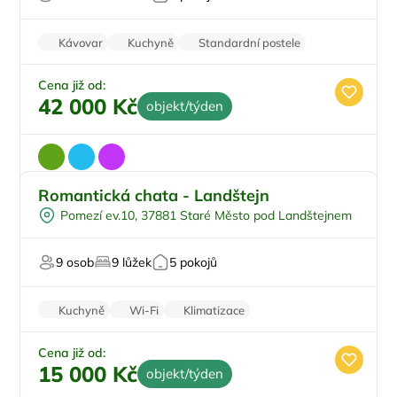
Sauna
U lyžařského střediska
Kávovar
Kuchyně
Standardní postele
Wi-Fi
Pračka
Cena již od:
42 000 Kč
objekt/týden
Romantická chata - Landštejn
Na samotě
Pomezí ev.10, 37881 Staré Město pod Landštejnem
Sauna
V lese
9 osob
9 lůžek
5 pokojů
Pro milovníky přírody
Kuchyně
Wi-Fi
Klimatizace
Zvířata povolena
Pračka
Cena již od:
15 000 Kč
objekt/týden