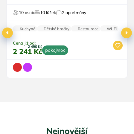
Vnitřní bazén
Doporučujeme
Orlických horách
Dětské hřiště
Sleva
10 osob
10 lůžek
2 apartmány
Pro milovníky přírody
Top
U sjezdovky
Kuchyně
Dětské hračky
Restaurace
Wi-Fi
Parkování zdarma
Cena již od:
2 490 Kč
2 241 Kč
pokoj/noc
Nejnovější