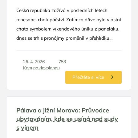
Česká republika zažívá v posledních letech
renesanci chalupářství. Zatímco dříve byla vlastní
chata symbolem víkendového úniku z paneláku,
dnes se trh s pronájmy proměnil v přehlídku
luxusu, designu a neotřelých nápadů. Rodinná
dovolená na chalupě už dávno neznamená
26. 4. 2026
753
sekání trávy a spaní v proleželých postelích
Kam na dovolenou
po babičce. Moderní objekty nabízejí komfort
Přečtěte si více
pětihvězdičkových hotelů, ale s bonusem
absolutního soukromí a svobody, kterou ocení
zejména rodiče s dětmi.
Pálava a jižní Morava: Průvodce
ubytováním, kde se usíná nad sudy
s vínem