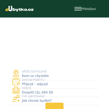
Přihlášení
Dovolená a ubytování
v Česku
MÍSTO DOVOLENÉ
Kam se chystáte
DATUM POBYTU
Příjezd - odjezd
HOSTÉ
Dospělí (1), děti (0)
TYP UBYTOVÁNÍ
Jak chcete bydlet?