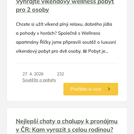
Vyhrajte víkendový wellness pobyt
pro 2 osoby
Chcete si užít víkend plný relaxu, dobrého jídla
a pohody v horách? Společně s Wellness
apartmány Říčky jsme připravili soutěž o luxusní
víkendový pobyt pro dvě osoby. 📅 Pobyt je
možné využít v termínu květen – červen 2026
27. 4. 2026
232
Soutěže o pobyty
Přečtěte si více
Nejlepší chaty a chalupy k pronájmu
v ČR: Kam vyrazit s celou rodinou?