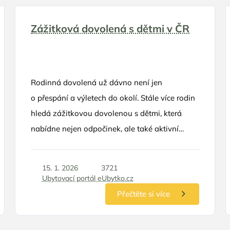
Zážitková dovolená s dětmi v ČR
Rodinná dovolená už dávno není jen
o přespání a výletech do okolí. Stále více rodin
hledá zážitkovou dovolenou s dětmi, která
nabídne nejen odpočinek, ale také aktivní
program, nové podněty a společné vzpomínky.
Česká republika je pro tento typ dovolené
15. 1. 2026
3721
ideální – nabízí rozmanitou přírodu, kvalitní
Ubytovací portál eUbytko.cz
zázemí i širokou škálu aktivit vhodných
Přečtěte si více
pro děti všech věkových kategorií. V tomto
článku se podíváme na to, co zážitková