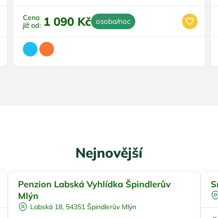
Cena
1 090 Kč
osoba/noc
již od:
Nejnovější
Penzion Labská Vyhlídka Špindlerův
S
Pro skupiny
Mlýn
Plná penze
Labská 18, 54351 Špindlerův Mlýn
Pro studenty