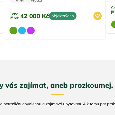
Wi-Fi
Pračka
C
ji
Cena
42 000 Kč
objekt/týden
již od:
y vás zajímat, aneb prozkoumej, 
na netradiční dovolenou a zajímavá ubytování. A k tomu pár prakt