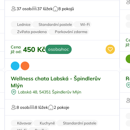
U lyžařského střediska
37 osob
37 lůžek
8 pokojů
V národním parku
Pr
Lednice
Standardní postele
Wi-Fi
Zvířata povolena
Parkování zdarma
C
ji
Cena
450 Kč
osoba/noc
již od:
Wellness chata Labská - Špindlerův
R
Vnitřní bazén
Mlýn
Vířivka
Labská 48, 54351 Špindlerův Mlýn
Na samotě
Sauna
Pr
8 osob
8 lůžek
2 pokoje
U lyžařského střediska
Kávovar
Kuchyně
Standardní postele