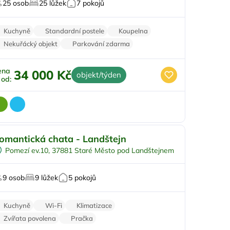
25 osob
25 lůžek
7 pokojů
Na horách
o majitele mazlíčků
Kuchyně
Standardní postele
Koupelna
Nekuřácký objekt
Parkování zdarma
ena
34 000 Kč
objekt/týden
ž od:
omantická chata - Landštejn
Na samotě
Pomezí ev.10, 37881 Staré Město pod Landštejnem
Sauna
V lese
9 osob
9 lůžek
5 pokojů
o milovníky přírody
Kuchyně
Wi-Fi
Klimatizace
Zvířata povolena
Pračka