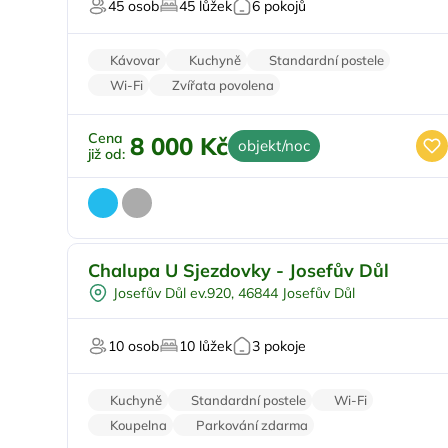
45 osob
45 lůžek
6 pokojů
Firemní akce/teambuilding
Pro svatby a oslavy
Kávovar
Kuchyně
Standardní postele
Wi-Fi
Zvířata povolena
Cena
8 000 Kč
objekt/noc
již od:
Chalupa U Sjezdovky - Josefův Důl
Pro cyklisty
Doporučujeme
Josefův Důl ev.920, 46844 Josefův Důl
Pro sportovce
U lesa
10 osob
10 lůžek
3 pokoje
U sjezdovky
Kuchyně
Standardní postele
Wi-Fi
Koupelna
Parkování zdarma