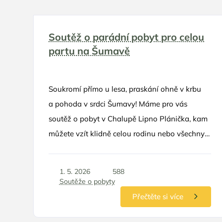
Soutěž o parádní pobyt pro celou
partu na Šumavě
Soukromí přímo u lesa, praskání ohně v krbu
a pohoda v srdci Šumavy! Máme pro vás
soutěž o pobyt v Chalupě Lipno Plánička, kam
můžete vzít klidně celou rodinu nebo všechny
přátele! 🌲🏡 O co hrajeme 🏆 1x pobyt na dvě
noci až pro 8 osob v hodnotě 7 850 Kč
1. 5. 2026
588
v termínu září-listopad
Soutěže o pobyty
Přečtěte si více