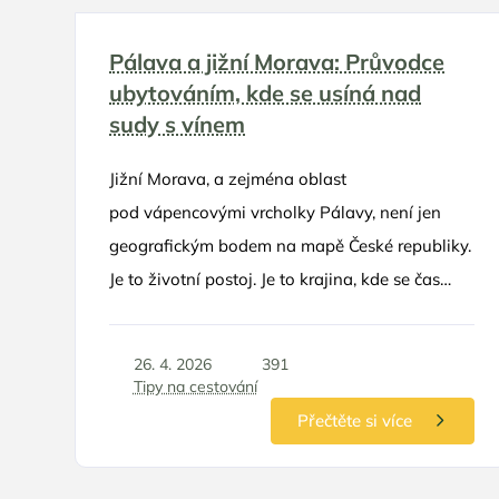
Pálava a jižní Morava: Průvodce
ubytováním, kde se usíná nad
sudy s vínem
Jižní Morava, a zejména oblast
pod vápencovými vrcholky Pálavy, není jen
geografickým bodem na mapě České republiky.
Je to životní postoj. Je to krajina, kde se čas
měří na skleničky, a kde se horizont vlní
v nekonečných řadách vinohradů. Pokud
26. 4. 2026
391
hledáte únik z hektického městského koloběhu,
Tipy na cestování
není lepší volby než se ubytovat přímo u zdroje
Přečtěte si více
– v penzionech, které jsou přímou součástí
vinných sklípků. Tento zážitek v sobě spojuje