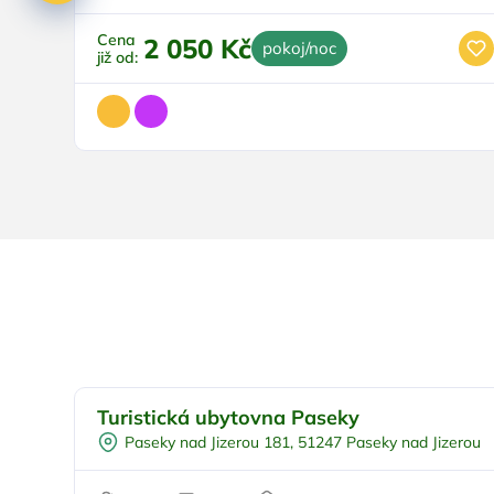
Cena
2 050 Kč
pokoj/noc
již od:
Turistická ubytovna Paseky
U lesa
Paseky nad Jizerou 181, 51247 Paseky nad Jizerou
Pingpong
U sjezdovky