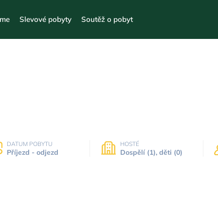
eme
Slevové pobyty
Soutěž o pobyt
lená a ubytování v 
DATUM POBYTU
HOSTÉ
Příjezd - odjezd
Dospělí (1), děti (0)