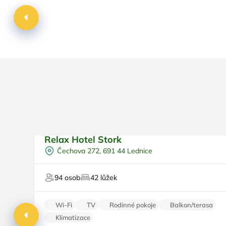
Dovolená s dětmi
Uby
s v
baz
Relax Hotel Štork
Pro rodiny s dětmi
Top
Čechova 272, 691 44 Lednice
Venkovní bazén
Vířivka
94 osob
42 lůžek
Sauna
Wellness procedury
Wi-Fi
TV
Rodinné pokoje
Balkon/terasa
Klimatizace