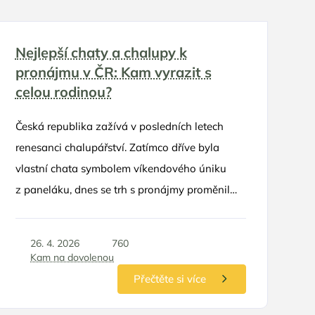
Nejlepší chaty a chalupy k
pronájmu v ČR: Kam vyrazit s
celou rodinou?
Česká republika zažívá v posledních letech
renesanci chalupářství. Zatímco dříve byla
vlastní chata symbolem víkendového úniku
z paneláku, dnes se trh s pronájmy proměnil
v přehlídku luxusu, designu a neotřelých
nápadů. Rodinná dovolená na chalupě už
26. 4. 2026
760
dávno neznamená sekání trávy a spaní
Kam na dovolenou
v proleželých postelích po babičce. Moderní
Přečtěte si více
objekty nabízejí komfort pětihvězdičkových