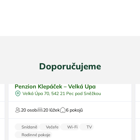
tování
Wellness dovole
enkovním
énem
Doporučujeme
Penzion Klepáček – Velká Úpa
Pro rodiny s dětmi
Doporučujeme
Velká Úpa 70, 542 21 Pec pod Sněžkou
Polopenze
Top
U sjezdovky
20 osob
20 lůžek
6 pokojů
Pro svatby a oslavy
Pro majitele mazlíčků
Snídaně
Večeře
Wi-Fi
TV
Rodinné pokoje