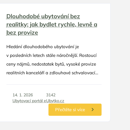
hotelů, ale s bonusem absolutního soukromí
a svobody, kterou ocení zejména rodiče
Dlouhodobé ubytování bez
s dětmi.
realitky: jak bydlet rychle, levně a
bez provize
Hledání dlouhodobého ubytování je
v posledních letech stále náročnější. Rostoucí
ceny nájmů, nedostatek bytů, vysoké provize
realitních kanceláří a zdlouhavé schvalovací
procesy vedou mnoho lidí k hledání alternativ.
Právě dlouhodobé ubytování bez realitky se
14. 1. 2026
3142
stává stále častějším řešením pro jednotlivce,
Ubytovací portál eUbytko.cz
páry, pracovníky i firmy. V tomto článku se
Přečtěte si více
podíváme na to, proč se vyhnout realitním
kancelářím, jaké typy dlouhodobého ubytování