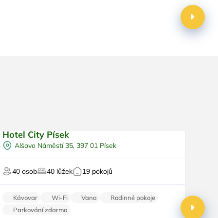
ná
Aktivní dovolená
D
Hotel City Písek
Nejm
Snídaně
Doporučujeme
Alšovo Náměstí 35, 397 01 Písek
V
V centru města
Top
Vířivka
Pro m
40 osob
40 lůžek
19 pokojů
3 
Svatby
Oslavy/párty
Pro m
Kávovar
Wi-Fi
Vana
Rodinné pokoje
K
Parkování zdarma
Ba