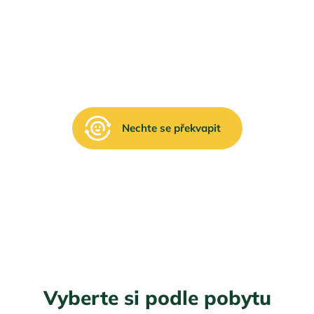
dy
Bílé Karpaty
Broumovské stěny
Česká Kanada
Nechte se překvapit
Vyberte si podle pobytu