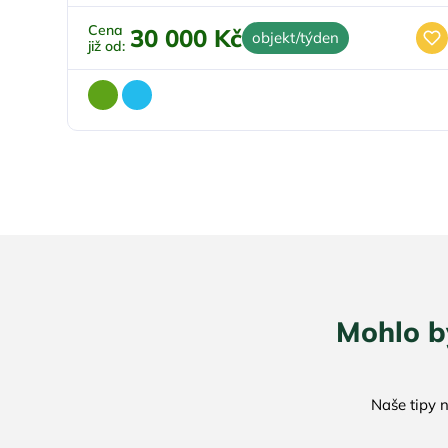
Cena
30 000 Kč
objekt/týden
již od:
Mohlo b
Naše tipy 