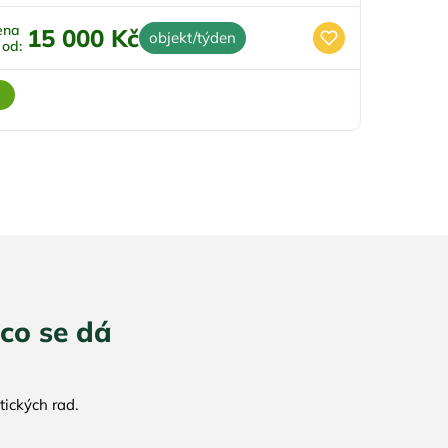
ena
15 000 Kč
objekt/týden
ž od:
co se dá
ických rad.