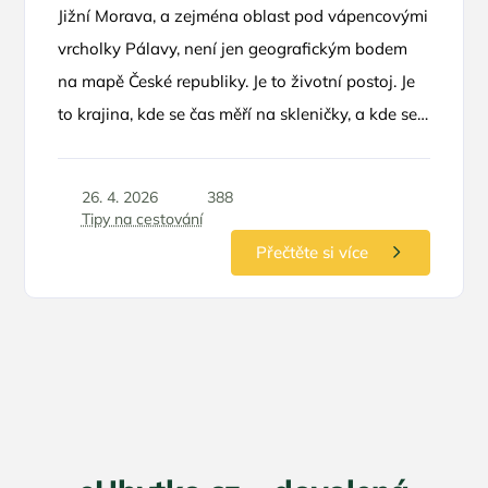
Jižní Morava, a zejména oblast pod vápencovými
vrcholky Pálavy, není jen geografickým bodem
na mapě České republiky. Je to životní postoj. Je
to krajina, kde se čas měří na skleničky, a kde se
horizont vlní v nekonečných řadách vinohradů.
Pokud hledáte únik z hektického městského
26. 4. 2026
388
koloběhu, není lepší volby než se ubytovat přímo
Tipy na cestování
u zdroje – v penzionech, které jsou přímou
Přečtěte si více
součástí vinných sklípků. Tento zážitek v sobě
spojuje autentickou pohostinnost, vůni zrajícího
vína a možnost nahlédnout pod ruce místním
vinařům.