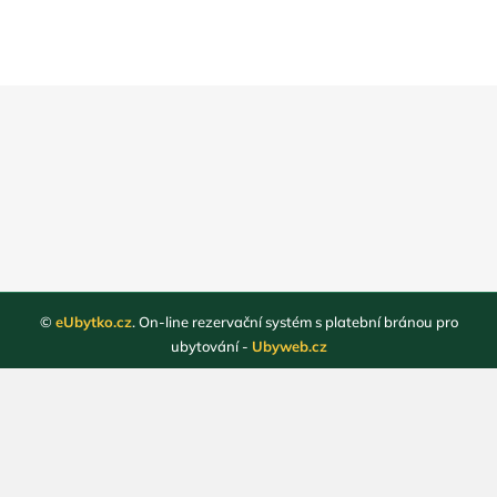
©
eUbytko.cz
. On-line rezervační systém s platební bránou pro
ubytování -
Ubyweb.cz
Registrace ubytovatelů
Webové stránky ubytování
Magazín
Obchodní podmínky