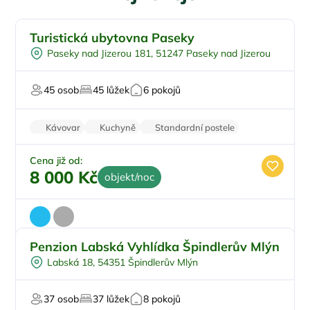
Turistická ubytovna Paseky
U lesa
Paseky nad Jizerou 181, 51247 Paseky nad Jizerou
Pingpong
U sjezdovky
45 osob
45 lůžek
6 pokojů
Firemní akce/teambuilding
Pro svatby a oslavy
Kávovar
Kuchyně
Standardní postele
Wi-Fi
Zvířata povolena
Cena již od:
8 000 Kč
objekt/noc
Penzion Labská Vyhlídka Špindlerův Mlýn
Pro skupiny
Labská 18, 54351 Špindlerův Mlýn
Plná penze
Pro studenty
37 osob
37 lůžek
8 pokojů
U lyžařského střediska