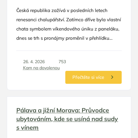
Česká republika zažívá v posledních letech
renesanci chalupářství. Zatímco dříve byla vlastní
chata symbolem víkendového úniku z paneláku,
dnes se trh s pronájmy proměnil v přehlídku
luxusu, designu a neotřelých nápadů. Rodinná
dovolená na chalupě už dávno neznamená
26. 4. 2026
753
sekání trávy a spaní v proleželých postelích
Kam na dovolenou
po babičce. Moderní objekty nabízejí komfort
Přečtěte si více
pětihvězdičkových hotelů, ale s bonusem
absolutního soukromí a svobody, kterou ocení
zejména rodiče s dětmi.
Pálava a jižní Morava: Průvodce
ubytováním, kde se usíná nad sudy
s vínem