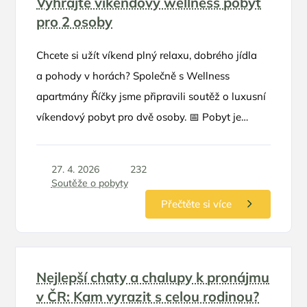
Vyhrajte víkendový wellness pobyt
pro 2 osoby
Chcete si užít víkend plný relaxu, dobrého jídla
a pohody v horách? Společně s Wellness
apartmány Říčky jsme připravili soutěž o luxusní
víkendový pobyt pro dvě osoby. 📅 Pobyt je
možné využít v termínu květen – červen 2026
27. 4. 2026
232
Soutěže o pobyty
Přečtěte si více
Nejlepší chaty a chalupy k pronájmu
v ČR: Kam vyrazit s celou rodinou?