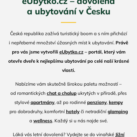
eUbytko.cz – dovolená
a ubytování v Česku
Česká republika zažívá turistický boom a s ním přichází
i nepřeberné množství úžasných míst k ubytování.
Právě
pro vás jsme vytvořili
eUbytko.cz
– portál, který vám
otevře dveře k nejlepšímu ubytování po celé naší krásné
vlasti.
Nabízíme vám skutečně širokou paletu možností –
od romantických
chat a chalup
ukrytých v přírodě, přes
stylové
apartmány
, až po rodinné
penziony
,
kempy
pro dobrodruhy, komfortní
hotely
či netradiční
glamping
a
wellness
. Každý si u nás najde své.
Láká vás letní dovolená? Vydejte se do vinařské
Jižní