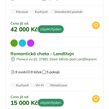
Sauna
U lyžařského střediska
Kávovar
Kuchyně
Standardní postele
Wi-Fi
Pračka
Cena již od:
42 000 Kč
objekt/týden
Romantická chata - Landštejn
Na samotě
Pomezí ev.10, 37881 Staré Město pod Landštejnem
Sauna
V lese
9 osob
9 lůžek
5 pokojů
Pro milovníky přírody
Kuchyně
Wi-Fi
Klimatizace
Zvířata povolena
Pračka
Cena již od:
15 000 Kč
objekt/týden