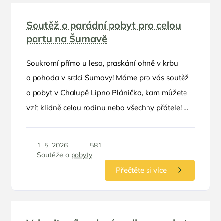
Soutěž o parádní pobyt pro celou
partu na Šumavě
Soukromí přímo u lesa, praskání ohně v krbu
a pohoda v srdci Šumavy! Máme pro vás soutěž
o pobyt v Chalupě Lipno Plánička, kam můžete
vzít klidně celou rodinu nebo všechny přátele! 🌲
🏡 O co hrajeme 🏆 1x pobyt na dvě noci až
pro 8 osob v hodnotě 7 850 Kč v termínu září-
1. 5. 2026
581
listopad
Soutěže o pobyty
Přečtěte si více