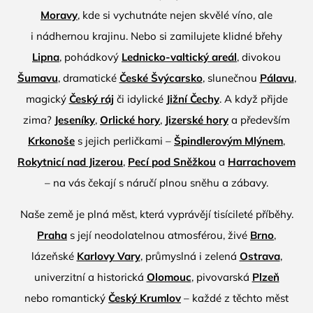
Moravy
, kde si vychutnáte nejen skvělé víno, ale
i nádhernou krajinu. Nebo si zamilujete klidné břehy
Lipna
, pohádkový
Lednicko-valtický areál
, divokou
Šumavu
, dramatické
České Švýcarsko
, slunečnou
Pálavu
,
magický
Český ráj
či idylické
Jižní Čechy
. A když přijde
zima?
Jeseníky
,
Orlické hory
,
Jizerské hory
a především
Krkonoše
s jejich perličkami –
Špindlerovým Mlýnem
,
Rokytnicí nad Jizerou
,
Pecí pod Sněžkou
a
Harrachovem
– na vás čekají s náručí plnou sněhu a zábavy.
Naše země je plná měst, která vyprávějí tisícileté příběhy.
Praha
s její neodolatelnou atmosférou, živé
Brno
,
lázeňské
Karlovy Vary
, průmyslná i zelená
Ostrava
,
univerzitní a historická
Olomouc
, pivovarská
Plzeň
nebo romantický
Český Krumlov
– každé z těchto měst