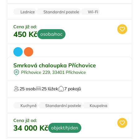
V národním parku
Lednice
Standardní postele
Wi-Fi
Zvířata povolena
Parkování zdarma
Cena již od:
450 Kč
osoba/noc
Smrková chaloupka Příchovice
Pro rodiny s dětmi
Příchovice 229, 33401 Příchovice
Pro skupiny
Pro turisty
25 osob
25 lůžek
7 pokojů
Na horách
Pro majitele mazlíčků
Kuchyně
Standardní postele
Koupelna
Nekuřácký objekt
Parkování zdarma
Cena již od:
34 000 Kč
objekt/týden