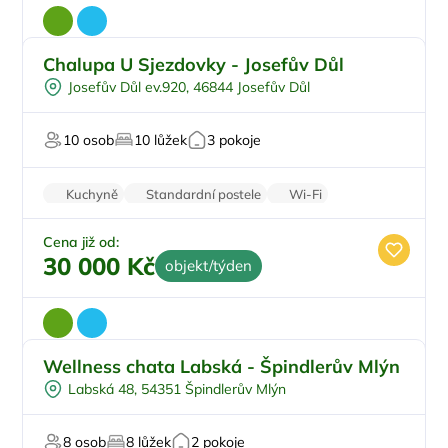
Chalupa U Sjezdovky - Josefův Důl
Pro cyklisty
Doporučujeme
Josefův Důl ev.920, 46844 Josefův Důl
Pro sportovce
U lesa
10 osob
10 lůžek
3 pokoje
U sjezdovky
Kuchyně
Standardní postele
Wi-Fi
Koupelna
Parkování zdarma
Cena již od:
30 000 Kč
objekt/týden
Wellness chata Labská - Špindlerův Mlýn
Vnitřní bazén
Labská 48, 54351 Špindlerův Mlýn
Vířivka
Na samotě
8 osob
8 lůžek
2 pokoje