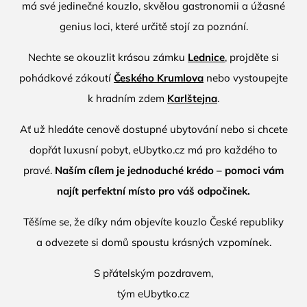
má své jedinečné kouzlo, skvělou gastronomii a úžasné
genius loci, které určitě stojí za poznání.
Nechte se okouzlit krásou zámku
Lednice
, projděte si
pohádkové zákoutí
Českého Krumlova
nebo vystoupejte
k hradním zdem
Karlštejna
.
Ať už hledáte cenově dostupné ubytování nebo si chcete
dopřát luxusní pobyt,
eUbytko.cz
má pro každého to
pravé.
Naším cílem je jednoduché krédo – pomoci vám
najít perfektní místo pro váš odpočinek.
Těšíme se, že díky nám objevíte kouzlo České republiky
a odvezete si domů spoustu krásných vzpomínek.
S přátelským pozdravem,
tým
eUbytko.cz