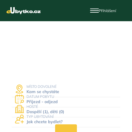
Přihlášení
Dovolená a ubytování
v Česku
MÍSTO DOVOLENÉ
Kam se chystáte
DATUM POBYTU
Příjezd - odjezd
HOSTÉ
Dospělí (1), děti (0)
TYP UBYTOVÁNÍ
Jak chcete bydlet?