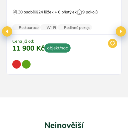
Vnitřní bazén
Top
Pro skupiny
30 osob
24 lůžek + 6 přistýlek
9 pokojů
Vířivka
Sauna
Restaurace
Wi-Fi
Rodinné pokoje
Balkon/terasa
Parkování zdarma
Cena již od:
11 900 Kč
objekt/noc
Nejnovější